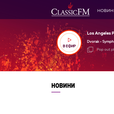
НОВИН
Los Angeles P
Dvorak - Symph
В ЕФИР
Pop out p
Pop out p
НОВИНИ