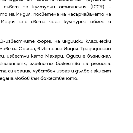
я съвет за културни отношения (ICCR) –
то на Индия, посветена на насърчаването на
Индия със света чрез културен обмен и
ай-известните форми на индийски класически
амове на Одиша, в Източна Индия. Традиционно
и, известни като Махари, Одиси е възникнал
жаганнатх, главното божество на региона.
та си грация, чувствен израз и дълбок акцент
предана любов към божественото.