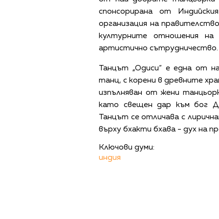
спонсорирана от Индийски
организация на правителство
културните отношения на 
артистично сътрудничество.
Танцът „Одиси“ е една от н
танц, с корени в древните хр
изпълняван от жени танцьорк
като свещен дар към бог Д
Танцът се отличава с лирична
върху бхакти бхава - дух на 
Ключови думи:
индия