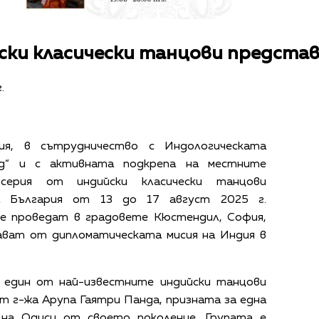
ки класически танцови представ
.
я, в сътрудничество с Индологическата
ад“ и с активната подкрепа на местните
 серия от индийски класически танцови
а България от 13 до 17 август 2025 г.
е проведат в градовете Кюстендил, София,
ават от дипломатическата мисия на Индия в
 един от най-известните индийски танцови
от г-жа Арупа Гаятри Панда, призната за една
на Одиси от своето поколение. Групата е