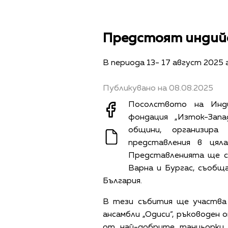
Предстоят индийс
В периода 13- 17 август 2025 г
Публикувано на 08.08.2025
Посолството на Инди
фондация „Изток-Зап
общини, организира
представления в цял
Представленията ще с
Варна и Бургас, съобщ
България.
В тези събития ще участва
ансамбли „Одиси“, ръководен 
от най-добрите танцьорки 