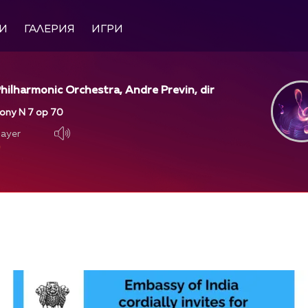
И
ГАЛЕРИЯ
ИГРИ
hilharmonic Orchestra, Andre Previn, dir
ony N 7 op 70
layer
layer