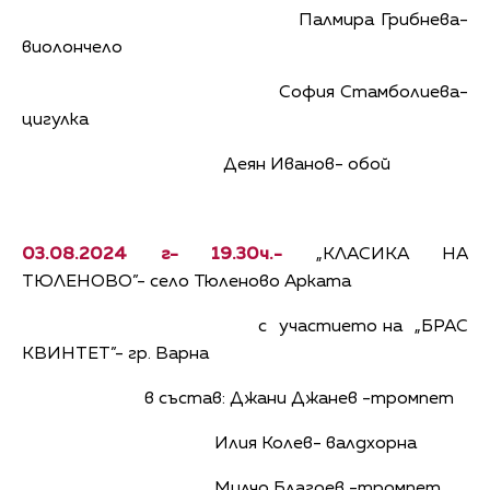
Палмира Грибнева-
виолончело
София Стамболиева-
цигулка
Деян Иванов- обой
03.08.2024 г- 19.30ч.-
„КЛАСИКА НА
ТЮЛЕНОВО”- село Тюленово Арката
с участието на „БРАС
КВИНТЕТ”- гр. Варна
в състав: Джани Джанев -тромпет
Илия Колев- валдхорна
Милчо Благоев -тромпет