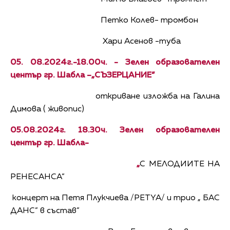
Петко Колев- тромбон
Хари Асенов -туба
05. 08.2024г.-18.00ч. - Зелен образователен
център гр. Шабла –„СЪЗЕРЦАНИЕ”
откриване изложба на Галина
Димова ( живопис)
05.08.2024г. 18.30ч. Зелен образователен
център гр. Шабла-
„
С МЕЛОДИИТЕ НА
РЕНЕСАНСА”
концерт на Петя Плукчиева /PETYA/ и трио „ БАС
ДАНС” в състав”