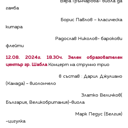
Вяра Грънчарова- виола да
гамба
Борис Павлов – класическа
китара
Радослав Николов- барокови
флейти
12.08. 2024г. 18.30ч. Зелен образователен
център гр. Шабла
Концерт на струнно трио
в състав : Дарил Джулиано
(Канада) – виолончело
Златко Величков(
България, Великобритания)-виола
Марк Педус (Белгия)
-цигулка