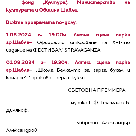
фонд „Култура”, Министерство на
културата и Община Шабла.
Вижте програмата по-долу:
1
.08.202
4
г- 19.00ч. Лятна сцена парка
гр.Шабла–
Официално откриване на XVI-то
издание на ФЕСТИВАЛ” STRAVAGANZA
01
.08.202
4
г- 19.30ч. Лятна сцена парка
гр.Шабла
– „Школа Белканто за гарга бухал и
канарче”-барокова опера с кукли,
СВЕТОВНА ПРЕМИЕРА
музика Г. Ф. Телеман и Б.
Диляноф,
либрето Александър
Александров