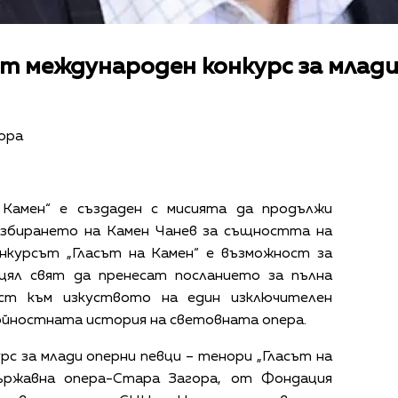
 международен конкурс за млади
ора
 Камен“ е създаден с мисията да продължи
азбирането на Камен Чанев за същността на
нкурсът „Гласът на Камен“ е възможност за
ял свят да пренесат посланието за пълна
ст към изкуството на един изключителен
ойностната история на световната опера.
с за млади оперни певци – тенори „Гласът на
ържавна опера-Стара Загора, от Фондация