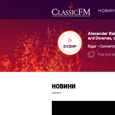
НОВИН
Alexander Bai
ard Downes, d
Elgar - Concerto
В ЕФИР
Pop out p
Pop out p
НОВИНИ