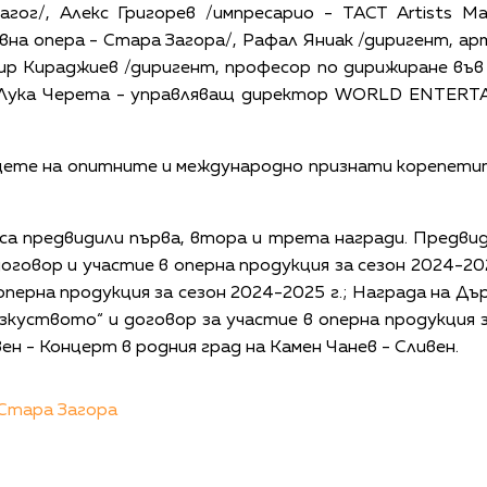
агог/, Алекс Григорев /импресарио - TACT Artists M
вна опера - Стара Загора/, Рафал Яниак /диригент, а
ир Кираджиев /диригент, професор по дирижиране въ
а/, Лука Черета - управляващ директор WORLD ENT
ъцете на опитните и международно признати корепети
а предвидили първа, втора и трета награди. Предвиде
говор и участие в оперна продукция за сезон 2024-202
оперна продукция за сезон 2024-2025 г.; Награда на Дъ
изкуството“ и договор за участие в оперна продукция з
н - Концерт в родния град на Камен Чанев - Сливен.
Стара Загора