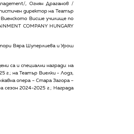
anagement/, Огнян Драганов /
ртистичен директор на Театър
в Виенското Висше училище по
ERTAINMENT COMPANY HUNGARY
тори Вяра Шуперлиева и Урош
ни са и специални награди: на
5 г.; на Театър Виелки - Лодз,
ржавна опера – Стара Загора –
а сезон 2024-2025 г.; Награда