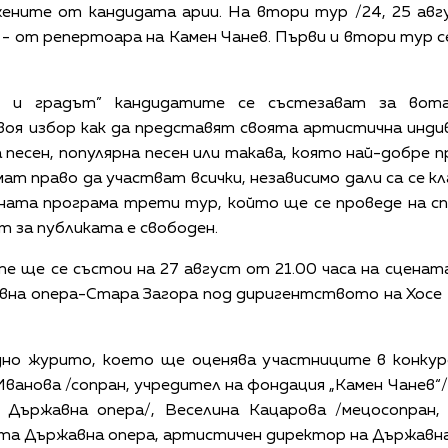
ните от кандидата арии. На втори тур /24, 25 авгу
- от репертоара на Камен Чанев. Първи и втори тур с
и градът” кандидатите се състезават за вота
оя избор как да представят своята артистична индив
 песен, популярна песен или такава, която най-добре
т право да участват всички, независимо дали са се кла
сната програма трети тур, който ще се проведе на сп
 за публиката е свободен.
е ще се състои на 27 август от 21.00 часа на сценат
вна опера-Стара Загора под диригентството на Хосе 
 журито, което ще оценява участниците в конкурс
Иванова /сопран, учредител на фондация „Камен Чанев“/
 Държавна опера/, Веселина Кацарова /мецосопран,
ата Държавна опера, артистичен директор на Държавна