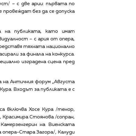
ст/ – с две арии: първата по
е провеждат без да се допуска
 на публиката, като имат
идуалност – с ария от опера,
 представя тяхната национално
сирали за финала на конкурса.
ециално изградена сцена пред
а на Античния форум „Августа
Кура. Входът за публиката е с
а включва Хосе Кура /тенор,
, Красимира Стоянова /сопран,
 Камерзенгерин на Виенската
 опера-Стара Загора/, Калуди