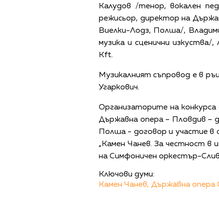
Калудов /тенор, вокален пед
режисьор, директор на Държа
Виелки-Лодз, Полша/, Владим
музика и сценични изкуств
Kft.
Музикалният съпровод е в р
Угаркович.
Организаторите на конкурса с
Държавна опера – Пловдив – до
Полша - договор и участие в 
„Камен Чанев. За честност в 
на Симфоничен оркестър-Сливе
Ключови думи:
Камен Чанев,
Държавна опера 