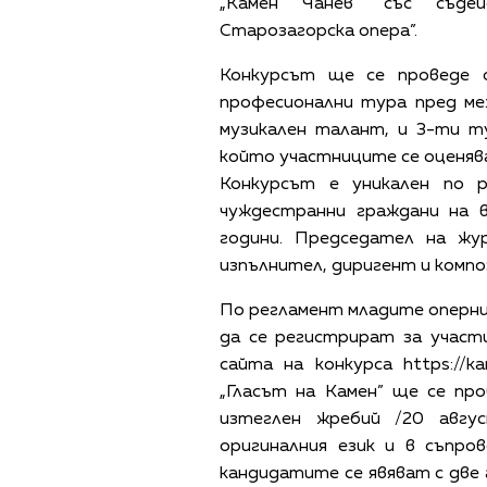
„Камен Чанев“ със съд
Старозагорска опера”.
Конкурсът ще се проведе 
професионални тура пред ме
музикален талант, и 3-ти т
който участниците се оценяв
Конкурсът е уникален по 
чуждестранни граждани на 
години. Председател на ж
изпълнител, диригент и компо
По регламент младите оперн
да се регистрират за участ
сайта на конкурса https://k
„Гласът на Камен” ще се пр
изтеглен жребий /20 авгу
оригиналния език и в съпро
кандидатите се явяват с две 