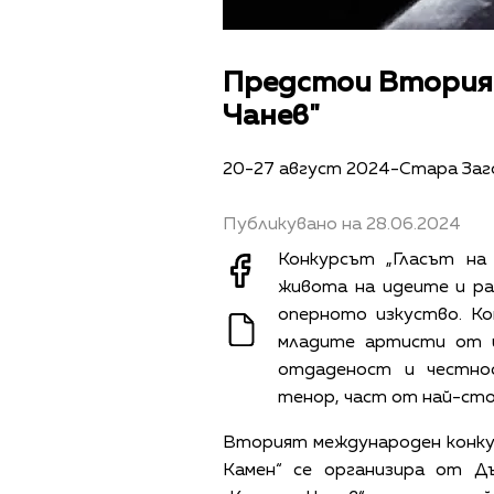
Предстои Вторият
Чанев"
20-27 август 2024-Стара Заг
Публикувано на 28.06.2024
Конкурсът „Гласът на
живота на идеите и р
оперното изкуство. Ко
младите артисти от ц
отдаденост и честно
тенор, част от най-ст
Вторият международен конкур
Камен“ се организира от Д