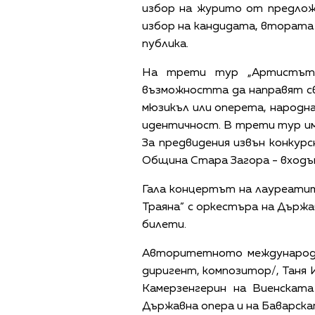
избор на журито от предложе
избор на кандидата, втората 
публика.
На трети тур „Артистът 
възможността да направят св
мюзикъл или оперета, народна
идентичност. В трети тур има
За предвидения извън конкур
Община Стара Загора - входът
Гала концертът на лауреатит
Траяна” с оркестъра на Държа
билети.
Авторитетното международно
диригент, композитор/, Таня 
Камерзенгерин на Виенската
Държавна опера и на Баварск