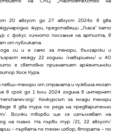
ействието на СНЦ „Настоятелство на
от 20 август до 27 август 2024г. в два
ждународно жури, представящи „Гласа“ като
ур с фокус личното послание на артиста, в
ат от публиката.
рода си и е само за тенори, български и
възраст между 22 години /навършени/ и 40
урито е световно признатият аржентински
зитор Хосе Кура.
и певци-тенори от страната и чужбина могат
ие в срок до 1 юли 2024 година в интернет
amenchanev.org/. Конкурсът за млади тенори
оведе в два тура по реда на предварително
ст/. Всички творби ще се изпълняват на
вод на пиано. На първи тур /21, 22 август/
арии – първата по техен избор, втората – по