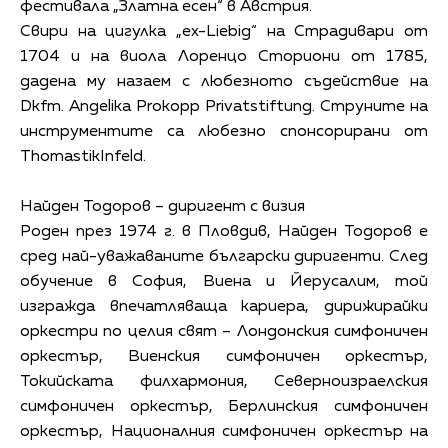
фестивала „Златна есен“ в Австрия.
Свири на цигулка „ex-Liebig“ на Страдивари от
1704 и на виола Лоренцо Сториони от 1785,
дадена му назаем с любезното съдействие на
Dkfm. Angelika Prokopp Privatstiftung. Струните на
инструментите са любезно спонсорирани от
ThomastikInfeld.
Найден Тодоров – диригент с визия
Роден през 1974 г. в Пловдив, Найден Тодоров е
сред най-уважаваните български диригенти. След
обучение в София, Виена и Йерусалим, той
изгражда впечатляваща кариера, дирижирайки
оркестри по целия свят – Лондонския симфоничен
оркестър, Виенския симфоничен оркестър,
Токийската филхармония, Северноизраелския
симфоничен оркестър, Берлинския симфоничен
оркестър, Националния симфоничен оркестър на