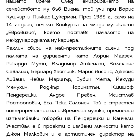
нашето време. След емигрирането на
семейството му във Виена, той учи при Борис
Кушнир и Пинкас Цукерман. През 1988 г., само на
14 години, печели Конкурса за млади музиканти
„Евровизия“, което поставя началото на
международната му кариера.
Рахлин свири на най-престижните сцени, под
палката на диригенти като Лорин Маазел,
Рикардо Мути, Владимир Ашкенази, Волфганг
Савалиш, Бернард Хайтинк, Марис Янсонс, Джеймс
Ливайн, Невил Маринър, Зубин Мета, Йехуди
Менухин, Роджър Норингтън, Кшищоф
Пендерецки, Андре Превен, Мсистлав
Ростропович, Еса-Пека Салонен. Той е страстен
интерпретатор на съвременна музика, премиерно
изпълнявайки творби на Пендерецки и Канчели.
Участвал е в проекти с изявени личности като
Джон Малкович и е артистичен директор на