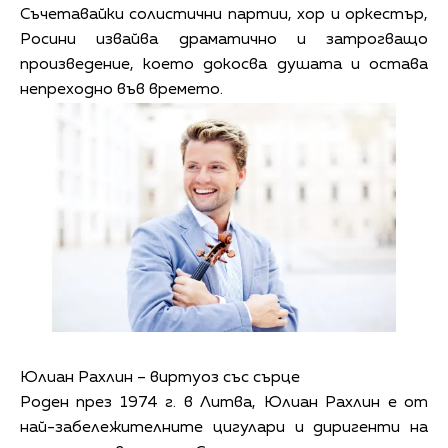
Съчетавайки солистични партии, хор и оркестър,
Росини извайва драматично и затрогващо
произведение, което докосва душата и остава
непреходно във времето.
Юлиан Рахлин – виртуоз със сърце
Роден през 1974 г. в Литва, Юлиан Рахлин е от
най-забележителните цигулари и диригенти на