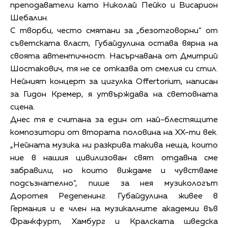
преподаватели като Николай Пейко и Висарион
Шебалин.
С творби, често смятани за „безотговорни“ от
съветската власт, Губайдулина остава вярна на
своята автентичност. Насърчавана от Дмитрий
Шостакович, тя не се отказва от смелия си стил.
Нейният концерт за цигулка Offertorium, написан
за Гидон Кремер, я утвърждава на световната
сцена.
Днес тя е считана за един от най-блестящите
композитори от втората половина на ХХ-ти век.
„Нейната музика ни разкрива такива неща, които
ние в нашия цивилизован свят отдавна сме
забравили, но които виждаме и чувстваме
подсъзнателно“, пише за нея музикологът
Доротея Редепенинг. Губайдулина живее в
Германия и е член на музикалните академии във
Франкфурт, Хамбург и Кралската шведска