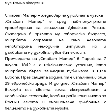
музикална академия.
Стабат Матер – шедьовър на духовната музика
„Стабат Матер“ е сред най-популярните
произведения на гениалния Джоакино Росини.
Създадена в зрялата му творческа възраст,
творбата отразява не само неговата
неповторима мелодична интуиция, но и
дълбоката му духовна чувствителност.
Премиерата на „Стабат Матер“ в Париж на 7
януари 1842 г. е изключително успешна, като
творбата бързо завладява публиката в цяла
Европа. През същата година тя е изпълнена в още
29 европейски града. И до днес „Стабат Матер“
вълнува със своята силна експресивност и
необичайна естетика, комбинирайки типичната за
Росини лекота и емоционална дълбочина с
величието на духовната музика.