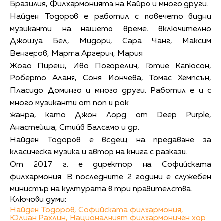
Бразилия, Филхармонията на Кайро и много други.
Найден Тодоров е работил с повечето видни
музиканти на нашето време, включително
Джошуа Бел, Мидори, Сара Чанг, Максим
Венгеров, Марта Аргерич, Мария
Жоао Пиреш, Иво Погорелич, Готие Капюсон,
Роберто Аланя, Соня Йончева, Томас Хемпсън,
Пласидо Доминго и много други. Работил е и с
много музиканти от поп и рок
жанра, като Джон Лорд от Deep Purple,
Анастейша, Стийв Балсамо и др.
Найден Тодоров е водещ на предаване за
класическа музика и автор на книга с разкази.
От 2017 г. е директор на Софийската
филхармония. В последните 2 години е служебен
министър на културата в три правителства.
Ключови думи:
Найден Тодоров,
Софийската филхармония,
Юлиан Рахлин,
Националният филхармоничен хор