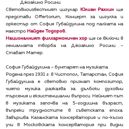
Джоакино Росини.
Световноизвестният цигулар
Юлиан Рахлин
ще
представи Offertorium, Концерт за цигулка и
оркестър от София Губайдулина под палката на
маестро
Найден Тодоров.
Националният филхармоничен хор
ще се включи в
гениалната творба на Джоакино Росини –
Стабат Матер.
София Губайдулина – бунтарят на музиката
Родена през 1931 г. в Чистопол, Татарстан, София
Губайдулина е световно признат композитор,
чиято музика разказва за дълбоки духовни
търсения и екзистенциални въпроси. Нейният път
в музиката започва на 5-годишна възраст,
въпреки трудностите в съветската епоха.
Завършва Казанската консерватория и по-късно
учи в Московската консерватория при видни