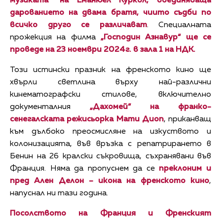
музиката“ на Еманюел Куркол, обединяваща
дарованието на двама братя, чиито съдби по
всичко друго се различават
. Специалната
прожекция на филма
„Господин Азнавур“ ще се
проведе на
23 ноември
2024г. в зала 1 на НДК.
Този истински празник на френското кино ще
хвърли светлина върху най-различни
кинематографски стилове, включително
документалния
„Дахомей“ на франко-
сенегалската режисьорка Мати Диоп
, приканващ
към дълбоко преосмисляне на изкуството и
колонизацията, във връзка с репатрирането в
Бенин на 26 кралски съкровища, съхранявани във
Франция. Няма да пропуснем да се
преклоним и
пред Ален Делон – икона на френското кино
,
напуснал ни тази година.
Посолството на Франция и Френският