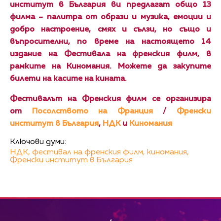
институт в България ви предлагат общо 13
филма – палитра от образи и музика, емоции и
добро настроение, смях и сълзи, но също и
въпросителни, по време на настоящето 14
издание на Фестивала на френския филм, в
рамките на Киномания.
Можете да закупите
билети на касите на кината.
Фестивалът на Френския филм се организира
от
Посолството на Франция
/
Френски
институт в България
,
НДК
и
Киномания
Ключови думи:
НДК,
фестивал на френския филм,
киномания,
Френски институт в България