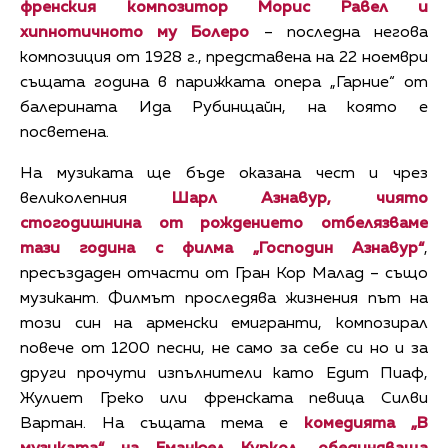
френския композитор Морис Равел и
хипнотичното му Болеро
– последна негова
композиция от 1928 г., представена на 22 ноември
същата година в парижката опера „Гарние“ от
балерината Ида Рубинщайн, на която е
посветена.
На музиката ще бъде оказана чест и чрез
великолепния
Шарл Азнавур, чиято
стогодишнина от рождението отбелязваме
тази година с филма „Господин Азнавур“
,
пресъздаден отчасти от Гран Кор Малад – също
музикант. Филмът проследява жизнения път на
този син на арменски емигранти, композирал
повече от 1200 песни, не само за себе си но и за
други прочути изпълнители като Едит Пиаф,
Жулиет Греко или френската певица Силви
Вартан. На същата тема е
комедията „В