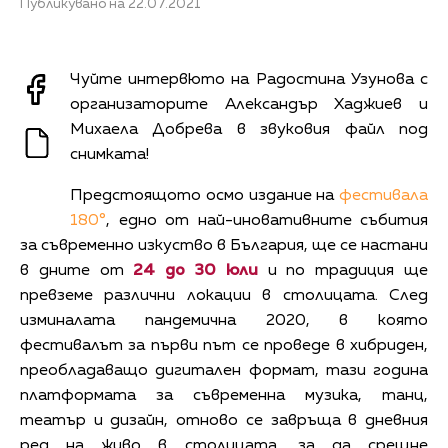
Публикувано на 22.07.2021
Чуйте интервюто на Радостина Узунова с
организаторите Александър Хаджиев и
Михаела Добрева в звуковия файл под
снимката!
Предстоящото осмо издание на
фестивала
180°
, едно от най-иновативните събития
за съвременно изкуство в България, ще се настани
в дните от
24 до 30 юли
и по традиция ще
превземе различни локации в столицата. След
изминалата пандемична 2020, в която
фестивалът за първи път се проведе в хибриден,
преобладаващо дигитален формат, тази година
платформата за съвременна музика, танц,
театър и дизайн, отново се завръща в дневния
ред на живо в столицата, за да срещне