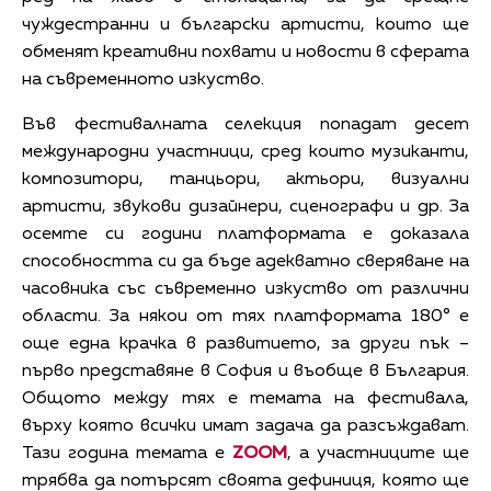
чуждестранни и български артисти, които ще
обменят креативни похвати и новости в сферата
на съвременното изкуство.
Във фестивалната селекция попадат десет
международни участници, сред които музиканти,
композитори, танцьори, актьори, визуални
артисти, звукови дизайнери, сценографи и др. За
осемте си години платформата е доказала
способността си да бъде адекватно сверяване на
часовника със съвременно изкуство от различни
области. За някои от тях платформата 180° е
още една крачка в развитието, за други пък –
първо представяне в София и въобще в България.
Общото между тях е темата на фестивала,
върху която всички имат задача да разсъждават.
Тази година темата е
ZOOM
, а участниците ще
трябва да потърсят своята дефиниця, която ще