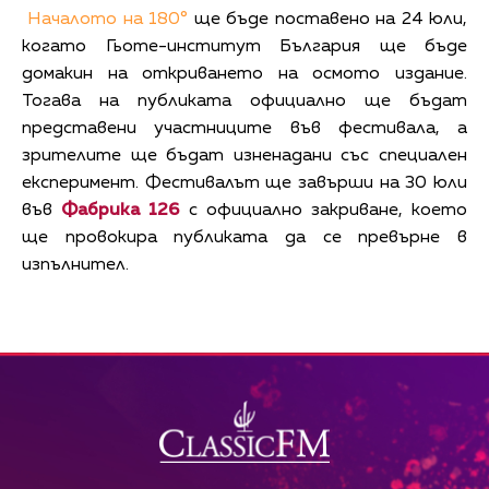
Началото на 180°
ще бъде поставено на 24 юли,
когато Гьоте-институт България ще бъде
домакин на откриването на осмото издание.
Тогава на публиката официално ще бъдат
представени участниците във фестивала, а
зрителите ще бъдат изненадани със специален
експеримент. Фестивалът ще завърши на 30 юли
във
Фабрика 126
с официално закриване, което
ще провокира публиката да се превърне в
изпълнител.