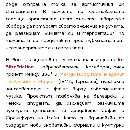
бъде отправна точка за артистичния им
експеримент. В рамките на фестивалната
седмица артистите имат пълната творческа
свобода да потърсят своето значение на думата,
да разгърнат личната си интерпретация по
темата и да представят пред публиката най-
нестандартните си и смели идеи.
Новост и акцент в програмата тази година e
In
-
Situ
:Friction
, образователен колаборационен
проект между 180° и
Международната академия
на Ансамбъл Модерн
(IEMA, Германия), музикална
консерватория с фокус върху съвременната
музика. Проектът позволява на български и
немски студенти да изследват различните
културни ценности на градовете София и
Франкфурт на Майн, като ги вдъхновява да
създадат нови иновативни формати и културни