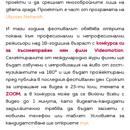
проекти и да срещнат многобройните лица на
двата града. Проектът е част от програмата на
Ulysses Network
.
И тази година фестивалът обявява открита
покана към професионални и непрофесионални
режисьори над 18-годишна възраст с
конкурса си
за късометражен ням филм
Videomotion
.
Селектираните от международно жури филми ще
бъдат озвучени с импровизация на живо от гост-
музикантите на 180° и ще бъдат прожектирани
пред публика в последния фестивален ден. Срокът
за изпращане на видеа е 23-ти юли, темата е
ZOOM
, а в конкурса мoже да се включи всеки с
видео до 1 минута, като видеата-кандидати
задължително трябва да бъдат заснети с
мобилен телефон или таблет. Условията за
кандидатстване ще откриете
тук.