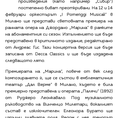
произведения (като например „Сибир“)
постепенно биват преоткривани. На 12 и 14
февруари оркестърът „I Pomeriggi Musicali“ в
Милано ще представи световната премиера на
ранната опера на Джордано „Марина“ в рамките
на абонаментния си сезон. Изпълнението ще бъде
представено в критичното издание, редактирано
от Андреас Гис. Тази концертна версия ще бъде
записана от Decca Classics и ще бъде издадена
следващото лято.
Премиерата на „Марина“, повече от век след
композирането ѝ, ще се състои в емблематичния
театър „Дал Верме“ в Милано, където е била
премиерно представена и операта „Палячи“ (1892)
от Руджеро Леонкавало. Под музикалното
ръководство на Винченцо Милетари, вокалният
състав е изключителен. Елеонора Бурато ще
изпълни главната роля. Редом с нея, тенорът