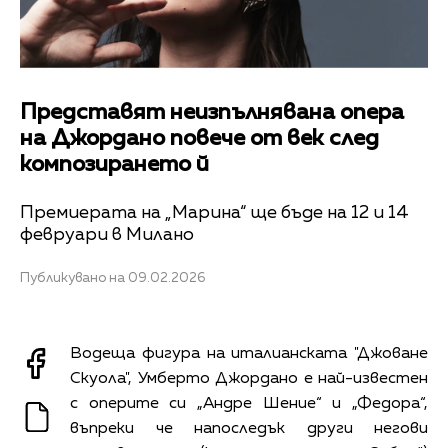
Представят неизпълнявана опера
на Джордано повече от век след
композирането й
Премиерата на „Марина“ ще бъде на 12 и 14
февруари в Милано
Публикувано на 09.02.2026
Водеща фигура на италианската "Джоване
Скуола", Умберто Джордано е най-известен
с оперите си „Андре Шение“ и „Федора“,
въпреки че напоследък други негови