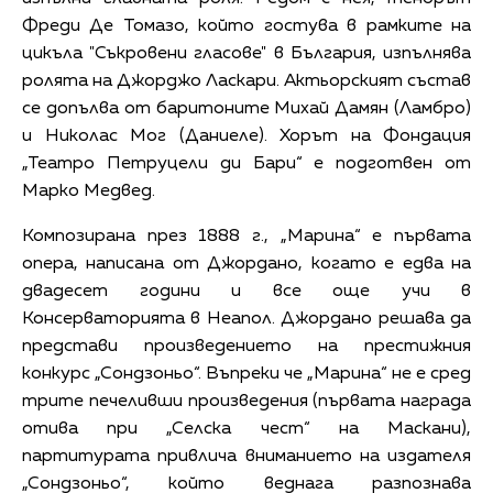
Фреди Де Томазо, който гостува в рамките на
цикъла "Съкровени гласове" в България, изпълнява
ролята на Джорджо Ласкари. Актьорският състав
се допълва от баритоните Михай Дамян (Ламбро)
и Николас Мог (Даниеле). Хорът на Фондация
„Театро Петруцели ди Бари“ е подготвен от
Марко Медвед.
Композирана през 1888 г., „Марина“ е първата
опера, написана от Джордано, когато е едва на
двадесет години и все още учи в
Консерваторията в Неапол. Джордано решава да
представи произведението на престижния
конкурс „Сондзоньо“. Въпреки че „Марина“ не е сред
трите печеливши произведения (първата награда
отива при „Селска чест“ на Маскани),
партитурата привлича вниманието на издателя
„Сондзоньо“, който веднага разпознава