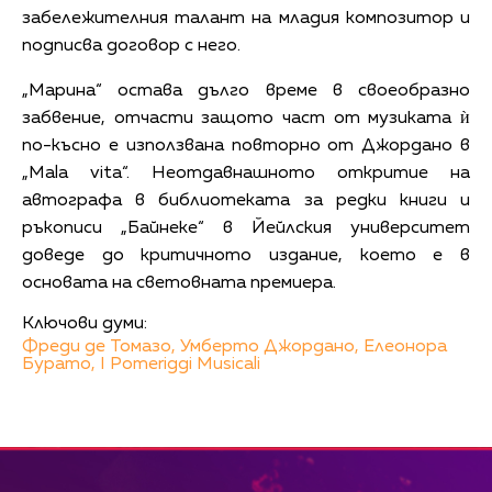
забележителния талант на младия композитор и
подписва договор с него.
„Марина“ остава дълго време в своеобразно
забвение, отчасти защото част от музиката ѝ
по-късно е използвана повторно от Джордано в
„Mala vita“. Неотдавнашното откритие на
автографа в библиотеката за редки книги и
ръкописи „Байнеке“ в Йейлския университет
доведе до критичното издание, което е в
основата на световната премиера.
Ключови думи:
Фреди де Томазо,
Умберто Джордано,
Елеонора
Бурато,
I Pomeriggi Musicali