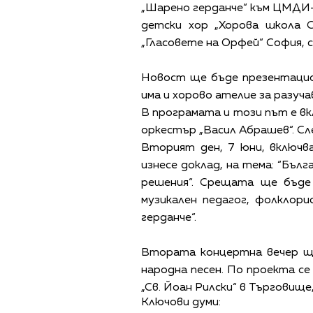
„Шарено герданче“ към ЦМДИ-
детски хор „Хорова школа С
„Гласовете на Орфей“ София, 
Новост ще бъде презентацио
има и хорово ателие за разуча
В програмата и този път е в
оркестър „Васил Абрашев“. Сл
Вторият ден, 7 юни, включ
изнесе доклад, на тема: “Бъл
решения“. Срещата ще бъде
музикален педагог, фолклор
герданче“.
Втората концертна вечер ще
народна песен. По проекта с
„Св. Йоан Рилски“ в Търговищ
Ключови думи: