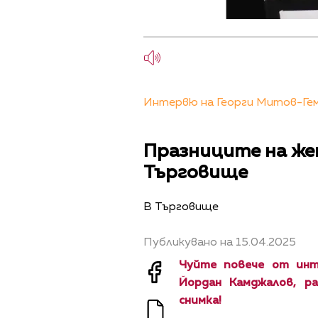
Интервю на Георги Митов-Гем
Празниците на жен
Търговище
В Търговище
Публикувано на 15.04.2025
Чуйте повече от инт
Йордан Камджалов, р
снимка!