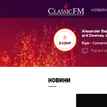
НОВИН
Alexander Bai
ard Downes, d
Elgar - Concerto
В ЕФИР
Pop out p
Pop out p
НОВИНИ