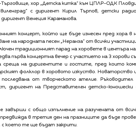
Търговище, хор „Детска китка“ към ЦПЛР-ОДК Пловдив
виленград“ с диригент Кирил Търпов, детски ради
с диригент Венеция Караманова.
нният концерт, който ще бъде изнесен пред хора в 
ване на народната песен „Неранза“ от всички участници
ключен традиционният парад на хоровете в центъра на
едва първа концертна вечер с участието на 3 хорови с
ва среща на диригентите и гостите, пред които ко
гарският фолклор в хоровото изкуство. Новаторство 
 последвана от творческото ателие. Ръководител
ист, диригент на Представителен детско-юношески
 завърши с общо изпълнение на разучената от вси
е предвижда в третия ден на празниците да бъде пров
е, с което те ще бъдат закрити.