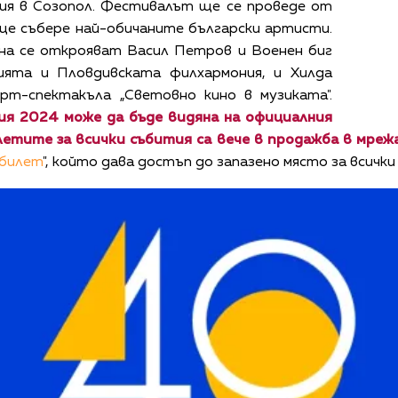
ия в Созопол. Фестивалът ще се проведе от
ще събере най-обичаните български артисти.
на се открояват Васил Петров и Военен биг
ията и Пловдивската филхармония, и Хилда
рт-спектакъла „Световно кино в музиката".
ия 2024 може да бъде видяна на официалния
илетите за всички събития са вече в продажба в мре
 билет
", който дава достъп до запазено място за всички