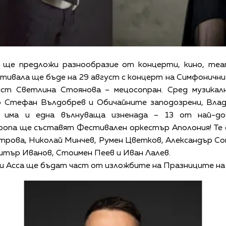
 ще предложи разнообразие от концерти, кино, те
тивала ще бъде на 29 август с концерт на Симфонични
ист Светлина Стоянова – мецосопран. Сред музикал
о Стефан Вълдобрев и Обичайните заподозрени, Влади
 има и една вълнуваща изненада – 13 от най-до
опа ще съставят Фестивален оркестър Аполония! Те 
етрова, Николай Минчев, Румен Цветков, Александър Со
итър Иванов, Стоимен Пеев и Иван Лалев.
ди Асса ще бъдат част от изложбите на Празниците на