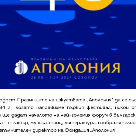
гордост Празниците на изкуствата „Аполония" да се с
84 г., когато направихме първия фестивал, никой о
и ще дадат началото на най-големия форум в българс
а – театър, музика, танц, литература, изобразително 
зпълнителен директор на Фондация „Аполония".