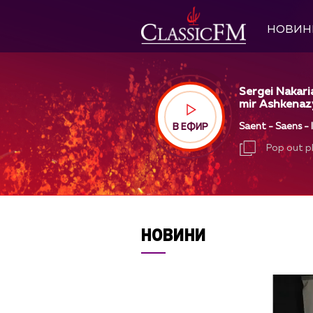
НОВИН
Sergei Nakari
mir Ashkenazy
Saent - Saens -
В ЕФИР
Pop out p
Pop out p
НОВИНИ