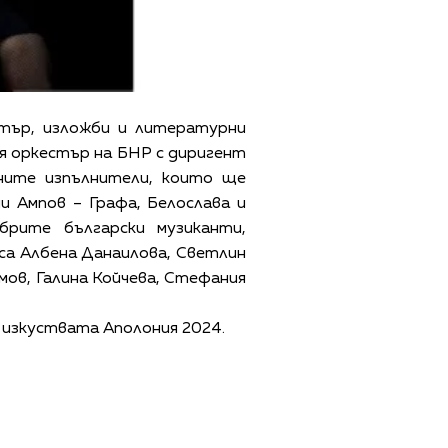
атър, изложби и литературни
я оркестър на БНР с диригент
ните изпълнители, които ще
 Ампов – Графа, Белослава и
брите български музиканти,
са Албена Данаилова, Светлин
мов, Галина Койчева, Стефания
 изкуствата Аполония 2024.