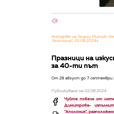
Интервю на Георги Митов-Гем
"Аполония", 02.08.2024г.
Празници на изку
за 40-ти път
От 28 август до 7 септември 
Публикувано на 02.08.2024
Чуйте повече от инт
Димитрова- изпълнит
"Аполония", разположен