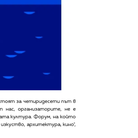
ъстоят за четиридесети път в
т нас, организаторите, не е
ката култура. Форум, на който
изкуство, архитектура, кино",