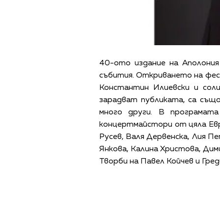
40-ото издание на Аполония
събития. Откриването на фес
Константин Илиевски и сол
зарадват публиката, са същ
много други. В програмата
концертмайстори от цяла Евр
Русев, Валя Дервенска, Лия П
Янкова, Калина Христова, Дим
Творби на Павел Койчев и Гре