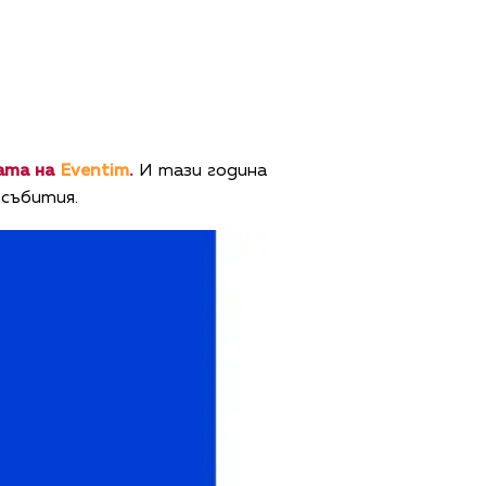
жата на
Eventim
.
И тази година
 събития.