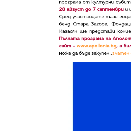
програма от културни събит
28 август до 7 септември
и 
Сред участниците тази годи
бенд Стара Загора, Фондац
Казасян ще представи конце
Пълната програма на Аполон
сайт –
www.apollonia.bg
, а б
може да бъде закупен „
златен