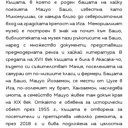
Къщата, в която е роден бащата на хайку
поезията Мацуо Башо, известна като
Миномушиан, се намира близо до североизточния
вход на градската крепост на Ига. Мемориалният
музей е построен в знак на почит към Башо,
библиотеката на музея пази ръкописите на Башо,
наред с множество документи, представящи
предмодерната ренга и хайкай литература. В
средата на XVII век къщата е била в Акасака-чо,
където си съжителстват Мачия, поселенията на
самураи от по-низшите класи, и фермери. Бащата
на Башо, Мацуо Йозаемон, се мести от Цуге в
Ига, по-големият му брат, Ханзаемон, наследява
имота, а семейство Мацуо живее там докъм края
на XIX век. Откакто е обявена за исторически
обект през 1955 г., къщата е отворена за
посетители и претърпява няколко ремонта, а
през 2018 г. и бива подложена на цялостна