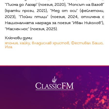
"Писма до Лазар" (поезия, 2020), "Мопсът на Вазов"
(кратки прози, 2021), "Мед от оси" (фейлетони,
2023), "Пойни птици" (поезия, 2024, отличена с
Националната награда за поезия "Иван Николов"),
"Маслен нос" (поезия, 2025).
Ключови думи:
япония,
хайку,
владислав христов,
Фестивал Башо,
Ига