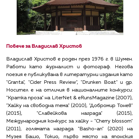
Повече за Владислав Христов
Владислав Христов е роден през 1976 г. в Шумен.
Работи като журналист и фотограф. Негова
поезия е публикувана в литературни издания като
"Granta", "Cider Press Review", "Drunken Boat" и др.
Носител е на отличия в националните конкурси:
"Кратка проза" на LiterNet & eRunsMagazine (2007),
"Хайку на свободна тема" (2010), "Добромир Тонев"
(2015), "Славейкова награда" (2015),
Международния конкурс за хайку - "Cherry blossom"
(2011), голямата награда "Basho-an" (2020) на
Музея Башо, Токио, първо място на японския