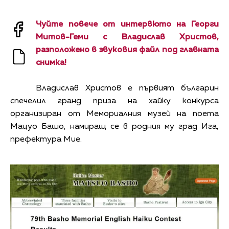
Чуйте повече от интервюто на Георги
Митов-Геми с Владислав Христов,
разположено в звуковия файл под главната
снимка!
Владислав Христов е първият българин
спечелил гранд приза на хайку конкурса
организиран от Мемориалния музей на поета
Мацуо Башо, намиращ се в родния му град Ига,
префектура Мие.