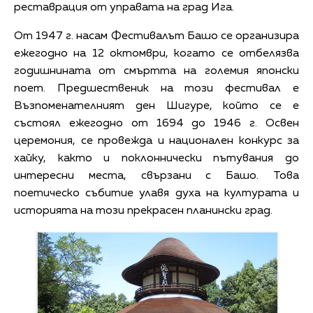
реставрация от управата на град Ига.
От 1947 г. насам Фестивалът Башо се организира
ежегодно на 12 октомври, когато се отбелязва
годишнината от смъртта на големия японски
поет. Предшественик на този фестивал е
Възпоменателният ден Шигуре, който се е
състоял ежегодно от 1694 до 1946 г. Освен
церемония, се провежда и национален конкурс за
хайку, както и поклоннически пътувания до
интересни места, свързани с Башо. Това
поетическо събитие улавя духа на културата и
историята на този прекрасен планински град.