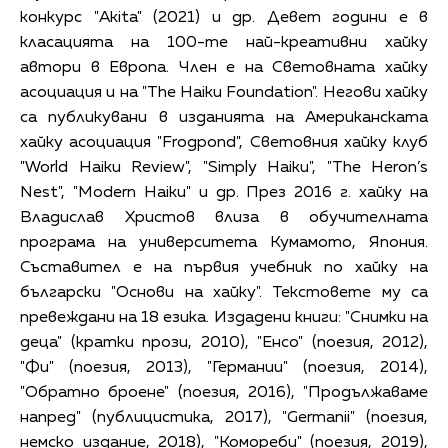
конкурс "Akita" (2021) и др. Девет години е в
класацията на 100-те най-креативни хайку
автори в Европа. Член е на Световната хайку
асоциация и на "The Haiku Foundation". Негови хайку
са публикувани в изданията на Американската
хайку асоциация "Frogpond", Световния хайку клуб
"World Haiku Review", "Simply Haiku", "The Heron’s
Nest", "Modern Haiku" и др. През 2016 г. хайку на
Владислав Христов влиза в обучителната
програма на университета Кумамото, Япония.
Съставител е на първия учебник по хайку на
български "Основи на хайку". Текстовете му са
превеждани на 18 езика. Издадени книги: "Снимки на
деца" (кратки прози, 2010), "Енсо" (поезия, 2012),
"Фи" (поезия, 2013), "Германии" (поезия, 2014),
"Обратно броене" (поезия, 2016), "Продължаваме
напред" (публицистика, 2017), "Germanii" (поезия,
немско издание, 2018), "Комореби" (поезия, 2019),