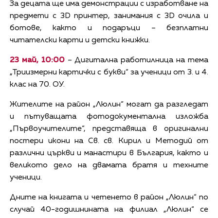
За децата ще има демонстрации с изработване на
предмети с 3D принтер, занимания с 3D очила и
ботове, както и подаръци – безплатни
читателски карти и детски книжки.
23 май, 10:00
– Дигитална работилница на тема
„Триизмерни картички с букви“ за ученици от 3. и 4.
клас на 70. ОУ.
Жителите на район „Люлин“ могат да разгледат
и пътуващата фотодокументална изложба
„Първоучителите“, представяща в оригинални
постери икони на Св. св. Кирил и Методий от
различни църкви и манастири в България, както и
великото дело на двамата братя и техните
ученици.
Дните на книгата и четенето в район „Люлин“ по
случай 40-годишнината на филиал „Люлин“ се