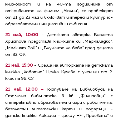
книжовност и на 40-та годишнина от
откриването на филиал „Люлин“, се провеждат
от 21 до 23 май и включват интересни културно-
образователни инициативи и събития.
21 май, 10:00
– Детската авторка Виолета
Христова представя книжките си „Мармаладко“,
„Малкият Рой“ и „Внучките на баба“ пред децата
от 33. ОУ.
21 май, 15:30
– Среща на авторката на детската
книжка „Хоботчо“ Ценка Кучева с ученици от 2.
клас на 96. СУ.
21 май, 12:00 –
Гостуване на Библиобуса на
Столична библиотека в кв. „Филиповци“ с
интерактивни образователни игри с роботчета,
безплатни читателски карти и подаръци –
детски книжки. Локация – срещу НЧ „Просвета“ и