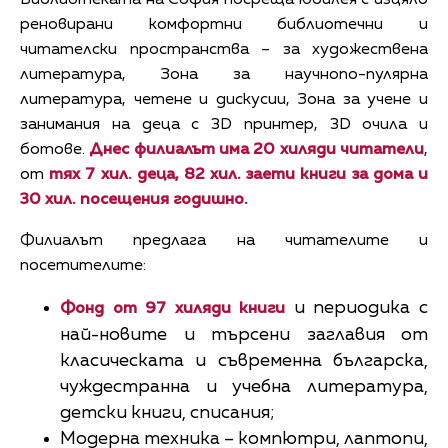
реновирани комфортни библиотечни и
читателски пространства – за художествена
литература, Зона за научнопо-пулярна
литература, четене и дискусии, Зона за учене и
занимания на деца с 3D принтер, 3D очила и
ботове.
Днес филиалът има 20 хиляди читатели
,
от
тях 7 хил. деца, 82 хил. заети книги за дома и
30 хил. посещения годишно
.
Филиалът предлага на читателите и
посетителите:
и периодика с
Фонд от 97 хиляди книги
най-новите и търсени заглавия от
класическата и съвременна българска,
чуждестранна и учебна литература,
детски книги, списания;
Модерна техника – компютри, лаптопи,