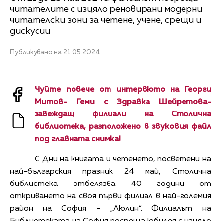
читателите с изцяло реновирани модерни
читателски зони за четене, учене, срещи и
дискусии
Публикувано на 21.05.2024
Чуйте повече от интервюто на Георги
Митов- Геми с Здравка Шейретова-
завеждащ филиали на Столична
библиотека, разположено в звуковия файл
под главната снимка!
С Дни на книгата и четенето, посветени на
най-българския празник 24 май, Столична
библиотека отбелязва 40 години от
откриването на своя първи филиал в най-големия
район на София – „Люлин“. Филиалът на
Библиотеката на София посреща юбилея с изцяло