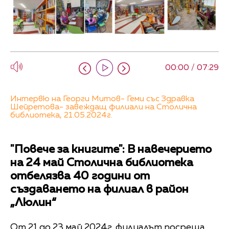
00:00 / 07:29
Интервю на Георги Митов- Геми със Здравка
Шейретова- завеждащ филиали на Столична
библиотека, 21.05.2024г.
"Повече за книгите": В навечерието
на 24 май Столична библиотека
отбелязва 40 години от
създаването на филиал в район
„Люлин“
От 21 до 23 май 2024г. филиалът посреща