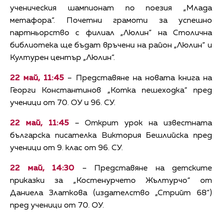
ученическия шампионат по поезия „Млада
метафора“. Почетни грамоти за успешно
партньорство с филиал „Люлин“ на Столична
библиотека ще бъдат връчени на район „Люлин“ и
Културен център „Люлин“.
22 май, 11:45
– Представяне на новата книга на
Георги Константинов „Котка пешеходка“ пред
ученици от 70. ОУ и 96. СУ.
22 май, 11:45
– Открит урок на известната
българска писателка Виктория Бешлийска пред
ученици от 9. клас от 96. СУ.
22 май, 14:30
– Представяне на детските
приказки за „Костенурчето Жълтурчо“ от
Даниела Златкова (издателство „Стрийт 68“)
пред ученици от 70. ОУ.