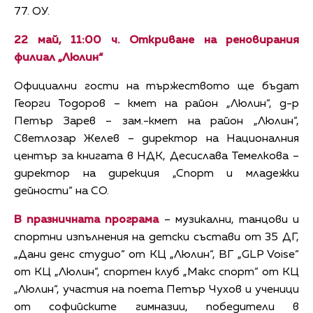
77. ОУ.
22 май, 11:00 ч. Откриване на реновирания
филиал „Люлин“
Официални гости на тържеството ще бъдат
Георги Тодоров – кмет на район „Люлин“, д-р
Петър Зарев – зам.-кмет на район „Люлин“,
Светлозар Желев – директор на Националния
център за книгата в НДК, Десислава Темелкова –
директор на дирекция „Спорт и младежки
дейности“ на СО.
В празничната програма
– музикални, танцови и
спортни изпълнения на детски състави от 35 ДГ,
„Дани денс студио“ от КЦ „Люлин“, ВГ „GLP Voise“
от КЦ „Люлин“, спортен клуб „Макс спорт“ от КЦ
„Люлин“, участия на поета Петър Чухов и ученици
от софийските гимназии, победители в