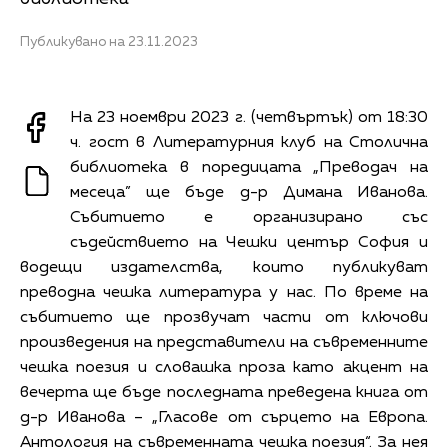
Публикувано на 23.11.2023
На 23 ноември 2023 г. (четвъртък) от 18:30
ч. гост в Литературния клуб на Столична
библиотека в поредицата „Преводач на
месеца” ще бъде д-р Димана Иванова.
Събитието е организирано със
съдействието на Чешки център София и
водещи издателства, които публикуват
преводна чешка литература у нас. По време на
събитието ще прозвучат части от ключови
произведения на представители на съвременните
чешка поезия и словашка проза като акцент на
вечерта ще бъде последната преведена книга от
д-р Иванова – „Гласове от сърцето на Европа.
Антология на съвременната чешка поезия“. За нея