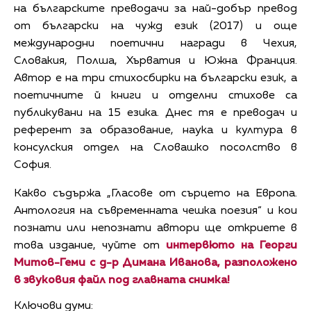
на българските преводачи за най-добър превод
от български на чужд език (2017) и още
международни поетични награди в Чехия,
Словакия, Полша, Хърватия и Южна Франция.
Автор е на три стихосбирки на български език, а
поетичните й книги и отделни стихове са
публикувани на 15 езика. Днес тя е преводач и
референт за образование, наука и култура в
консулския отдел на Словашко посолство в
София.
Какво съдържа „Гласове от сърцето на Европа.
Антология на съвременната чешка поезия“ и кои
познати или непознати автори ще откриете в
това издание, чуйте от
интервюто на Георги
Митов-Геми с д-р Димана Иванова, разположено
в звуковия файл под главната снимка!
Ключови думи: