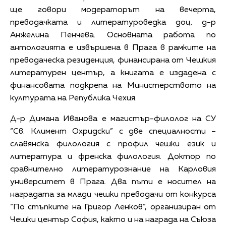
ще говори модераторът на вечерта,
преводачката и литературоведка доц. д-р
Анжелина Пенчева. Основната работа по
антологията е извършена в Прага в рамките на
преводаческа резиденция, финансирана от Чешкия
литературен център, а книгата е издадена с
финансовата подкрепа на Министерството на
културата на Република Чехия.
Д-р Димана Иванова е магистър-филолог на СУ
“Св. Климент Охридски” с две специалности –
славянска филология с профил чешки език и
литература и френска филология. Доктор по
сравнително литературознание на Карловия
университет в Прага. Два пъти е носител на
наградата за млади чешки преводачи от конкурса
“По стъпките на Григор Ленков”, организиран от
Чешки център София, както и на награда на Съюза