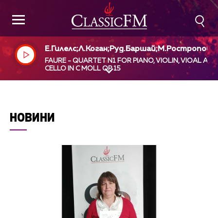
Е.Гилелс;Л.Коган;Руд.Баршай;М.Ростропови
FAURE - QUARTET N1 FOR PIANO, VIOLIN, VIOAL AND
CELLO IN C MOLL OP 15
НОВИНИ