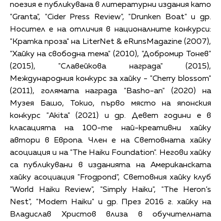
поезия е публикувана в литературни издания като
"Granta", "Cider Press Review", "Drunken Boat" и др.
Носител е на отличия в националните конкурси:
"Кратка проза" на LiterNet & eRunsMagazine (2007),
"Хайку на свободна тема" (2010), "Добромир Тонев"
(2015), "Славейкова награда" (2015),
Международния конкурс за хайку - "Cherry blossom"
(2011), голямата награда "Basho-an" (2020) на
Музея Башо, Токио, първо място на японския
конкурс "Akita" (2021) и др. Девет години е в
класацията на 100-те най-креативни хайку
автори в Европа. Член е на Световната хайку
асоциация и на "The Haiku Foundation". Негови хайку
са публикувани в изданията на Американската
хайку асоциация "Frogpond", Световния хайку клуб
"World Haiku Review", "Simply Haiku", "The Heron’s
Nest", "Modern Haiku" и др. През 2016 г. хайку на
Владислав Христов влиза в обучителната