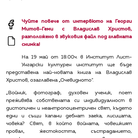
Чуйте повече от интервюто на Георги
Митов-Геми с Владислав Христов,
разположено в звуковия файл под главната
снимка!
На 19 май от 18.00ч. в Институт Лист-
Унгарски културен институт ще бъде
представена най-новата книга на Владислав
Христов, озаглавена „Очевидното“.
„Войник, фотограф, духовен ученик, поет
преживява собствената си индивидуалност в
дистопичен и неантропоцентричен свят, където
едни и същи капани дебнат заека, лисицата,
човека? Свят, в който войната, човешкият
провал, жестокостта, състраданието,