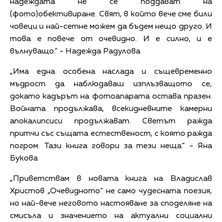
надеждата не се поддават на
(фото)обективиране. Свят, в който вече сме били
човеци и най-сетне можем да бъдем нещо друго. И
това е повече от очевидно. И е силно, и е
вълнуващо.“ - Надежда Радулова
„Има една особена наслада и същевременно
мъдрост да наблюдаваш изплъзващото се,
докато кадърът на фотоапарата остава празен.
Войната продължава, всекидневните камерни
апокалипсиси продължават. Светът ражда
притчи със същата естественост, с която ражда
погром. Тази книга говори за тези неща.“ - Яна
Букова
„Приветствам в новата книга на Владислав
Христов „Очевидното“ не само чудесната поезия,
но най-вече неговото настояване за споделяне на
смисъла и значението на актуални социални