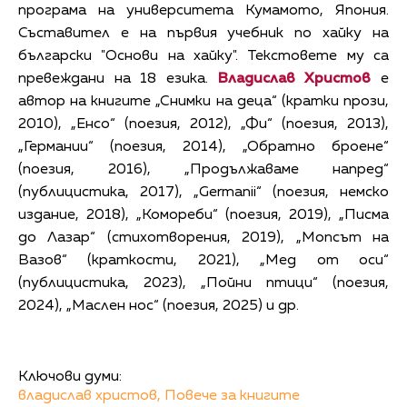
програма на университета Кумамото, Япония.
Съставител е на първия учебник по хайку на
български "Основи на хайку". Текстовете му са
превеждани на 18 езика.
Владислав Христов
е
автор на книгите „Снимки на деца“ (кратки прози,
2010), „Енсо“ (поезия, 2012), „Фи“ (поезия, 2013),
„Германии“ (поезия, 2014), „Обратно броене“
(поезия, 2016), „Продължаваме напред“
(публицистика, 2017), „Germanii“ (поезия, немско
издание, 2018), „Комореби“ (поезия, 2019), „Писма
до Лазар“ (стихотворения, 2019), „Мопсът на
Вазов“ (краткости, 2021), „Мед от оси“
(публицистика, 2023), „Пойни птици“ (поезия,
2024), „Маслен нос“ (поезия, 2025) и др.
Ключови думи:
владислав христов,
Повече за книгите