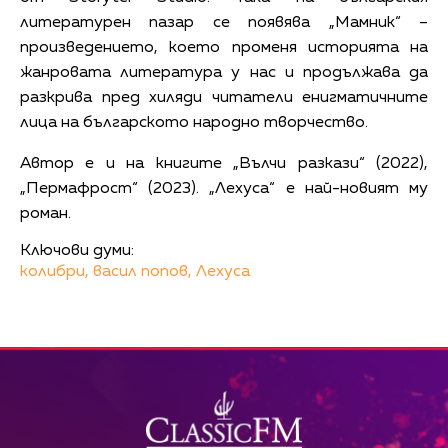
литературен пазар се появява „Мамник“ –
произведението, което променя историята на
жанровата литература у нас и продължава да
разкрива пред хиляди читатели енигматичните
лица на българското народно творчество.
Автор е и на книгите „Вълчи разкази“ (2022),
„Пермафрост“ (2023). „Лехуса“ е най-новият му
роман.
Ключови думи:
колибри,
васил попов,
Лехуса