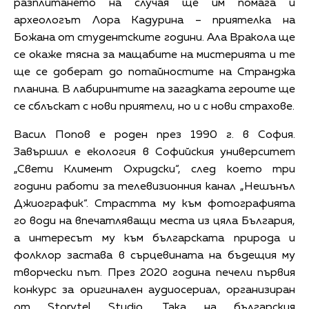
разплитането на случая ще им помага и
археологът Лора Кадурина – приятелка на
Божана от студентските години. Ала Вракола ще
се окаже тясна за мащабите на мистерията и те
ще се доберат до потайностите на Странджа
планина. В лабиринтите на загадката героите ще
се сблъскат с нови приятели, но и с нови страхове.
Васил Попов е роден през 1990 г. в София.
Завършил е екология в Софийския университет
„Свети Климент Охридски“, след което три
години работи за телевизионния канал „Нешънъл
Джиографик“. Страстта му към фотографията
го води на впечатляващи места из цяла България,
а интересът му към българската природа и
фолклор застава в сърцевината на бъдещия му
творчески път. През 2020 година печели първия
конкурс за оригинален аудиосериал, организиран
от Storytel Studio. Така на българския