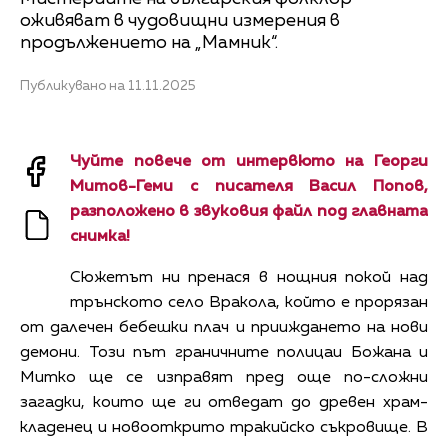
оживяват в чудовищни измерения в
продължението на „Мамник“.
Публикувано на 11.11.2025
Чуйте повече от интервюто на Георги
Митов-Геми с писателя Васил Попов,
разположено в звуковия файл под главната
снимка!
Сюжетът ни пренася в нощния покой над
трънското село Вракола, който е прорязан
от далечен бебешки плач и прииждането на нови
демони. Този път граничните полицаи Божана и
Митко ще се изправят пред още по-сложни
загадки, които ще ги отведат до древен храм-
кладенец и новооткрито тракийско съкровище. В