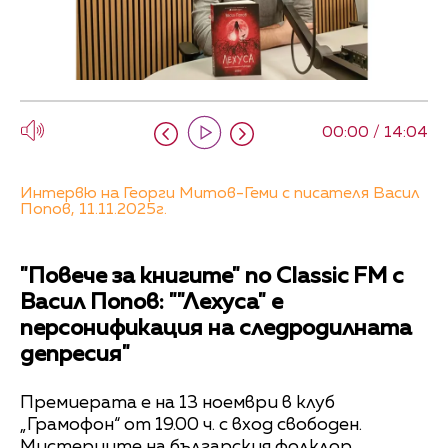
00:00 / 14:04
Интервю на Георги Митов-Геми с писателя Васил
Попов, 11.11.2025г.
"Повече за книгите" по Classic FM с
Васил Попов: ""Лехуса" е
персонификация на следродилната
депресия"
Премиерата е на 13 ноември в клуб
„Грамофон“ от 19.00 ч. с вход свободен.
Мистериите на българския фолклор