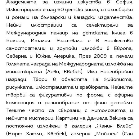
Академията за изящни изкуства в София.
Илюстрирала е над 60 детски книги, стихосбирки
и романи на български и канадски издателства.
Нейни илюстрации са селектирани за
Международния панаир на детската книга в
Болоня, Италия. Участвала е в множество
самостоятелни и групови изложби в Европа,
Северна и Южна Америка. През 2009 г. печели
Голямата награда на Международната изложба на
миниатюрата (Леви, Квебек). Има многобройни
награди. Твори в областта на живописта,
рисунката, илюстрацията и гравюрата. Нейните
творби са фигуративни по форма, с ефирна
композиция и разнообразие от фини детайли.
Темите често са свързани с митологията и
нейните мистерии. Картини на Даниела Зекина са
постоянно изложени в галерия „Жанин Блейс“
(Норт Хатли, Квебек), галерия „Мойшен“ (Сан