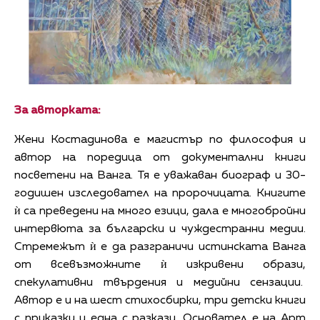
За авторката:
Жени Костадинова е магистър по философия и
автор на поредица от документални книги
посветени на Ванга. Тя е уважаван биограф и 30-
годишен изследовател на пророчицата. Книгите
ѝ са преведени на много езици, дала е многобройни
интервюта за български и чуждестранни медии.
Стремежът ѝ е да разграничи истинската Ванга
от всевъзможните ѝ изкривени образи,
спекулативни твърдения и медийни сензации.
Автор е и на шест стихосбирки, три детски книги
с приказки и една с разкази. Основател е на Арт