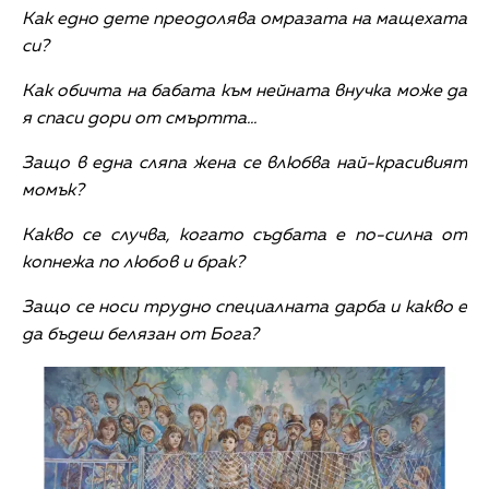
️Как едно дете преодолява омразата на мащехата
си?
️Как обичта на бабата към нейната внучка може да
я спаси дори от смъртта...
️Защо в една сляпа жена се влюбва най-красивият
момък?
️Какво се случва, когато съдбата е по-силна от
копнежа по любов и брак?
️Защо се носи трудно специалната дарба и какво е
да бъдеш белязан от Бога?