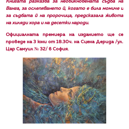
Книгата разказва за необикновената съдба на
Ванга, за ослепяването й, когато е била момиче и
за съдбата й на пророчица, предсказала живота
на хиляди хора и на десетки народи.
Официалната премиера на изданието ще се
проведе на 3 юни от 18.30ч. на Сцена Дерида /ул.
Цар Самуил № 32/ в София.