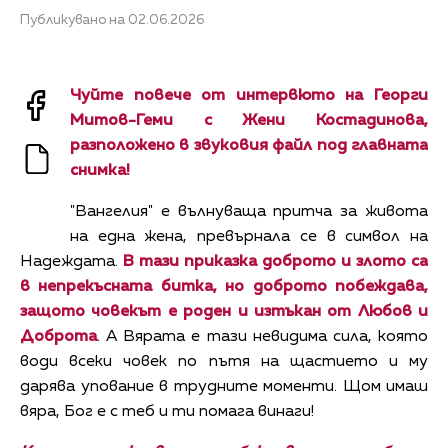
Публикувано на 02.06.2026
Чуйте повече от интервюто на Георги
Митов-Геми с Жени Костадинова,
разположено в звуковия файл под главната
снимка!
"Вангелия" е вълнуваща притча за живота
на една жена, превърнала се в символ на
Надеждата.
В тази приказка доброто и злото са
в непрекъсната битка, но доброто побеждава,
защото човекът е роден и изтъкан от Любов и
Доброта
. А Вярата е тази невидима сила, която
води всеки човек по пътя на щастието и му
дарява упование в трудните моменти. Щом имаш
вяра, Бог е с теб и ти помага винаги!