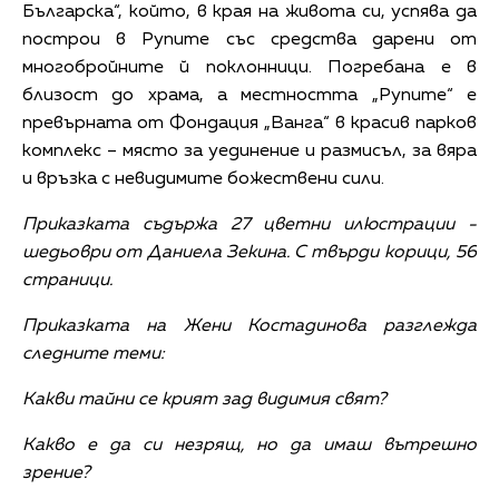
Българска“, който, в края на живота си, успява да
построи в Рупите със средства дарени от
многобройните й поклонници. Погребана е в
близост до храма, а местността „Рупите“ е
превърната от Фондация „Ванга“ в красив парков
комплекс – място за уединение и размисъл, за вяра
и връзка с невидимите божествени сили.
Приказката съдържа 27 цветни илюстрации -
шедьоври от Даниела Зекина. С твърди корици, 56
страници.
Приказката на Жени Костадинова разглежда
следните теми:
️Какви тайни се крият зад видимия свят?
️Какво е да си незрящ, но да имаш вътрешно
зрение?