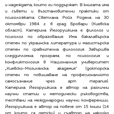
и надеждата, които ги поддържат. В книгата има
и съвети и възстановителни практики от
психоложката Светлана Ройз. Родена на 30
октомври 1984 г. в град Бровари (Киевска
област), Катерина Йегорушкина е филолог и
психолог по образование. Има бакалавърска
степен по украинска литература и магистърска
степен по сравнителна филология. Завършва
следдипломна програма по психология и
конфликтология в Националния университет
„Киевско-Могилянска академия“ (докторска
степен по повишаване на професионалното
самосъзнание чрез арт терапия).
Катерина Йегорушкина е автор на различни
научни статии и методически ръководства,
тествани на международни научни конференции.
Йегорушкина е автор на повече от 15 книги (14
от които са детски) и съавтор на няколко