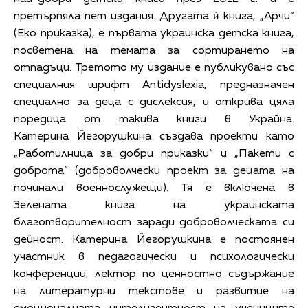
претърпяла пет издания. Другата ѝ книга, „Арчи“
(Еко приказка), е първата украинска детска книга,
посветена на темата за сортирането на
отпадъци. Третото му издание е публикувано със
специалния шрифт Antidyslexia, предназначен
специално за деца с дислексия, и открива цяла
поредица от такива книги в Украйна.
Катерина Йегорушкина създава проекти като
„Работилница за добри приказки“ и „Пакети с
доброта“ (доброволчески проект за децата на
починали военнослужещи). Тя е включена в
Зелената книга на украинската
благотворителност заради доброволческата си
дейност. Катерина Йегорушкина е постоянен
участник в педагогически и психологически
конференции, лектор по ценностно съдържание
на литературни текстове и развитие на