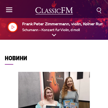
Frank Peter Zimmermann, violin, Kolner Rundf
nk Sinfinie Orchester, Hans Vonk, dir
Schumann - Konzert fur Violin, d moll
НОВИНИ