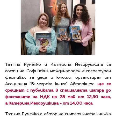
Татяна Руменко и Катерина Йегорушкина са
гости на Софийския международен литературен
фестивал за деца и юноши, организиран от
Асоциация "Българска книга". Авторките
ще се
срещнат с публиката в специалната шатра до
фонтаните на НДК на 28 май от 12,30 часа,
а Катерина Йегорушкина - от 14,00 часа.
Татяна Руменко е автор на симпатичната книжка