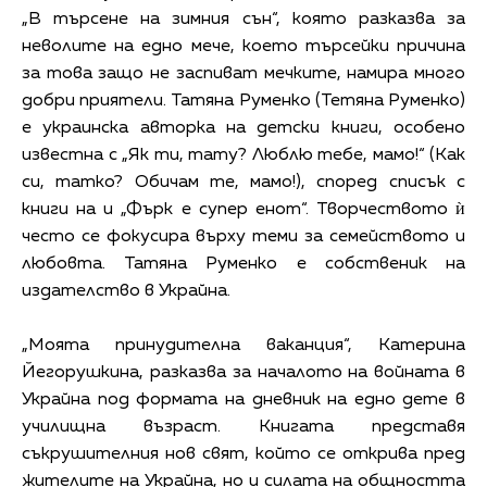
„В търсене на зимния сън“, която разказва за
неволите на едно мече, което търсейки причина
за това защо не заспиват мечките, намира много
добри приятели. Татяна Руменко (Тетяна Руменко)
е украинска авторка на детски книги, особено
известна с „Як ти, тату? Люблю тебе, мамо!“ (Как
си, татко? Обичам те, мамо!), според списък с
книги на и „Фърк е супер енот“. Творчеството ѝ
често се фокусира върху теми за семейството и
любовта. Татяна Руменко е собственик на
издателство в Украйна.
„Моята принудителна ваканция“, Катерина
Йегорушкина, разказва за началото на войната в
Украйна под формата на дневник на едно дете в
училищна възраст. Книгата представя
съкрушителния нов свят, който се открива пред
жителите на Украйна, но и силата на общността