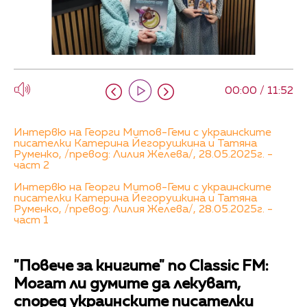
00:00 / 11:52
Интервю на Георги Митов-Геми с украинските
писателки Катерина Йегорушкина и Татяна
Руменко, /превод: Лилия Желева/, 28.05.2025г. -
част 2
Интервю на Георги Митов-Геми с украинските
писателки Катерина Йегорушкина и Татяна
Руменко, /превод: Лилия Желева/, 28.05.2025г. -
част 1
"Повече за книгите" по Classic FM:
Могат ли думите да лекуват,
според украинските писателки