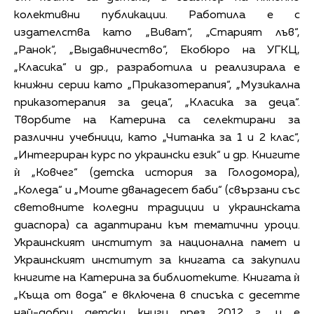
колективни публикации. Работила е с
издателства като „Виват“, „Старият лъв“,
„Ранок“, „Выдавничество“, Екобюро на УГКЦ,
„Класика“ и др., разработила и реализирала е
книжни серии като „Приказотерапия“, „Музикална
приказотерапия за деца“, „Класика за деца“.
Творбите на Катерина са селектирани за
различни учебници, като „Читанка за 1 и 2 клас“,
„Интегриран курс по украински език“ и др. Книгите
ѝ „Ковчег“ (детска история за Голодомора),
„Коледа“ и „Моите дванадесет баби“ (свързани със
световните коледни традиции и украинската
диаспора) са адаптирани към тематични уроци.
Украинският институт за национална памет и
Украинският институт за книгата са закупили
книгите на Катерина за библиотеките. Книгата ѝ
„Къща от вода“ е включена в списъка с десетте
най-добри детски книги през 2012 г. и е