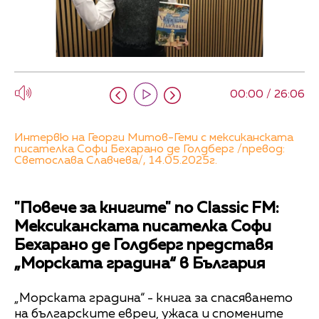
00:00 / 26:06
Интервю на Георги Митов-Геми с мексиканската
писателка Софи Бехарано де Голдберг /превод:
Светослава Славчева/, 14.05.2025г.
"Повече за книгите" по Classic FM:
Мексиканската писателка Софи
Бехарано де Голдберг представя
„Морската градина“ в България
„Морската градина“ - книга за спасяването
на българските евреи, ужаса и спомените