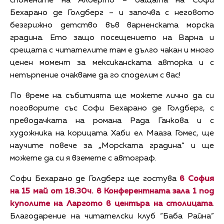
спомените на Алберто – бащата на Софи
Бехарано де Голдберг – и започва с неговото
безгрижно детство във варненската морска
градина. Ето защо посещението на Варна и
срещата с читателите там е дълго чакан и много
ценен момент за мексиканската авторка и с
нетърпение очакваме да го споделим с вас!
По време на събитията ще можете лично да си
поговорите със Софи Бехарано де Голдберг, с
преводачката на романа Рада Ганкова и с
художника на корицата Хаби ел Мааза Гомес, ще
научите повече за „Морската градина“ и ще
можете да си я вземете с автограф.
Софи Бехарано де Голдберг ще гостува
в София
на 15 май от 18.30ч. в Конферентната зала 1 под
куполите на Ларгото в центъра на столицата
.
Благодарение на читателски клуб “Баба Райна”