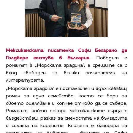
Мексиканската писателка Софи Бехарано де
Голдберг гостува в България.
Поводът е
романът ѝ „Морската градина“, а срещите са с
вход свободен за всички почитатели на
литературата.
„Морската градина“ е носталгичен и вдъхновяващ
роман за едно семейство, което се бори за
своето оцеляване и копнее отново да се събере.
Романът, който покори мексиканските сърца с
въздействащ разказ за смелостта на българите
и силата на корените. Книгата е базирана на