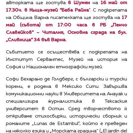
авторката ще гостува
в Шумен
на
16 май от
17.30ч. в Къща-музей “Баба Райна
”. С подкрепата
на Община Варна писателката ще гостува на
17
май (събота) от 17:00 часа в РБ „Пенчо
Славейков“ – Читалня, Основна сграда на бул.
„Сливница“ 34 във Варна.
Събитието се осъществява с подкрепата на
Институт Сервантес, Музей на история на
София и Национален етнографски музей.
Софи Бехарано де Голдберг, с български и турски
корени, е родена в Мексико Сити. Завършва
комуникационни науки в Университета на Анауак и
специализира журналистика в Тексаския
университет в Остин. Сред творчеството ѝ
откриваме стихосбирки, исторически сборник и
романите „Lunas de Estambul“, който е преведен
на няколко езика и „Морската градина“ („El jardín del