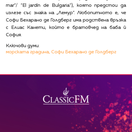
mar”/ “El jardín de Bulgaria”), която предстои да
излезе със знака на „Лемур“. Любопитното е, че
Софи Бехарано де Голдберг има родствена връзка
с Елиас Канети, който е братовчед на баба й
София.
Ключови думи:
морската градина,
Софи Бехарано де Голдберг