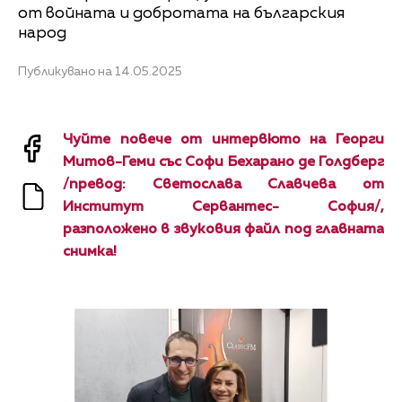
от войната и добротата на българския
народ
Публикувано на 14.05.2025
Чуйте повече от интервюто на Георги
Митов-Геми със Софи Бехарано де Голдберг
/превод: Светослава Славчева от
Институт Сервантес- София/,
разположено в звуковия файл под главната
снимка!