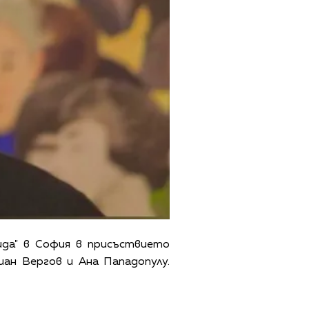
ида" в София в присъствието
ан Вергов и Ана Пападопулу.