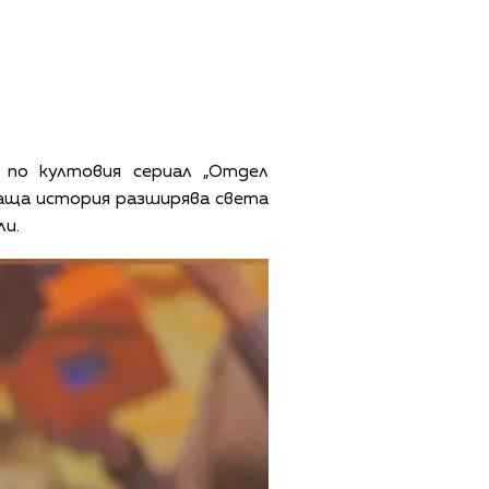
н по култовия сериал „Отдел
яваща история разширява света
ли.