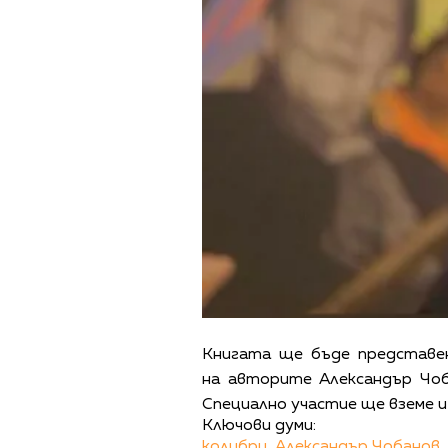
Книгата ще бъде представен
на авторите Александър Чоб
Специално участие ще вземе и
Ключови думи:
колибри,
Александър Чобанов,