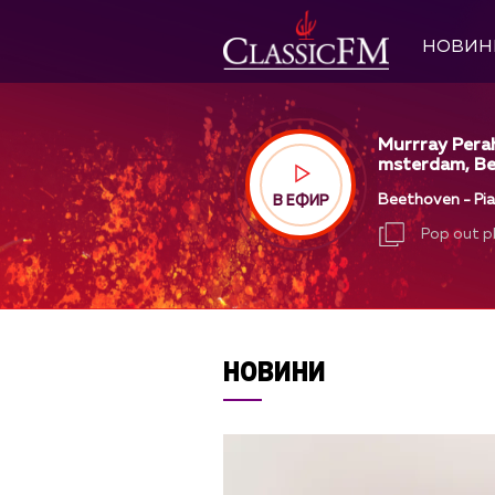
НОВИН
Murrray Pera
msterdam, Ber
Beethoven - Pian
В ЕФИР
Pop out p
Pop out p
НОВИНИ