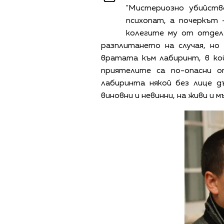
"Мистериозно убийств
психопат, а почеркът
колегите му от отдел
разплитането на случая, н
вратата към лабиринт, в к
приятелите са по-опасни о
лабиринта някой без лице д
виновни и невинни, на живи и мъ