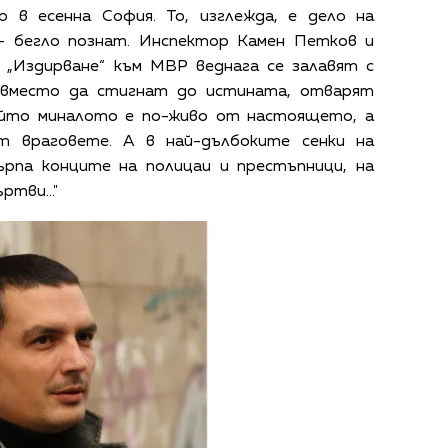
о в есенна София. То, изглежда, е дело на
 – бегло познат. Инспектор Камен Петков и
 „Издирване“ към МВР веднага се залавят с
о вместо да стигнат до истината, отварят
ойто миналото е по-живо от настоящето, а
т враговете. А в най-дълбоките сенки на
ърпа конците на полицаи и престъпници, на
ртви..."