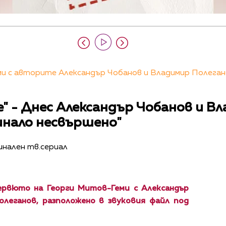
 с авторите Александър Чобанов и Владимир Полеганов
е" - Днес Александър Чобанов и В
нало несвършено"
инален тв.сериал
рвюто на Георги Митов-Геми с Александър
олеганов, разположено в звуковия файл под