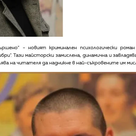
ършено“ - новият криминален психологически рома
ибри". Тази майсторски замислена, динамична и завлад
ява на читателя да надникне в най-съкровените им мис