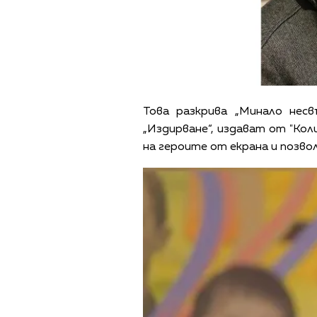
Това разкрива „Минало несв
„Издирване“, издават от "Кол
на героите от екрана и позвол