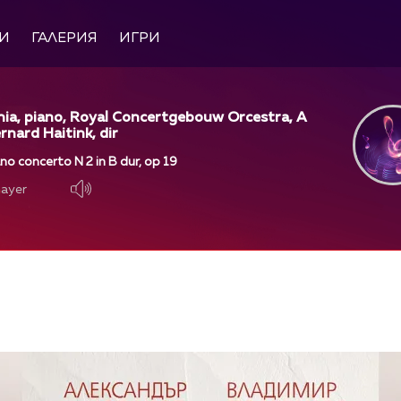
И
ГАЛЕРИЯ
ИГРИ
hia, piano, Royal Concertgebouw Orcestra, A
nard Haitink, dir
o concerto N 2 in B dur, op 19
layer
layer