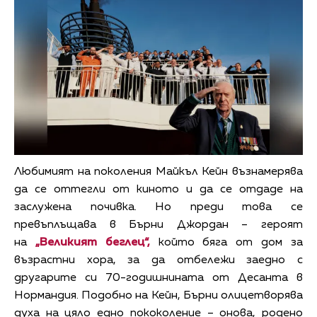
Любимият на поколения Майкъл Кейн възнамерява
да се оттегли от киното и да се отдаде на
заслужена почивка. Но преди това се
превъплъщава в Бърни Джордан – героят
на
„Великият беглец“,
който бяга от дом за
възрастни хора, за да отбележи заедно с
другарите си 70-годишнината от Десанта в
Нормандия. Подобно на Кейн, Бърни олицетворява
духа на цяло едно пококоление – онова, родено