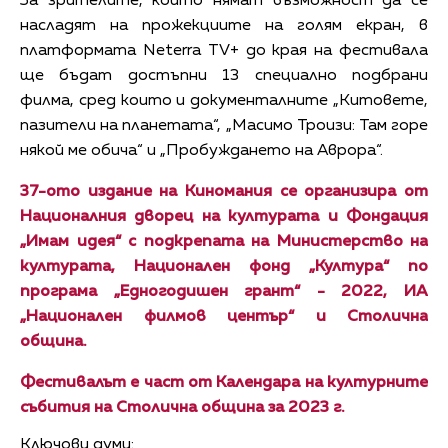
За зрителите, които нямат възможност да се
насладят на прожекциите на голям екран, в
платформата Neterra TV+ до края на фестивала
ще бъдат достъпни 13 специално подбрани
филма, сред които и документалните „Китовете,
пазители на планетата“, „Масимо Троизи: Там горе
някой ме обича“ и „Пробуждането на Аврора“.
37-ото издание на Киномания се организира от
Н
ационалния дворец на културата
и Фондация
„Имам идея“ с подкрепата на Министерство на
културата, Национален фонд „Култура“ по
програма „Едногодишен грант“ - 2022, ИА
„Национален филмов център“ и Столична
община.
Фестивалът е част от Календара на културните
събития на Столична община за 2023 г.
Ключови думи: