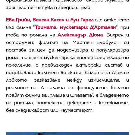
бразилския пианист Франсиско Тенорио Жуниор, а
зрителите пътуват заедно с него.
Ева Грийн, Венсан Касел и Луи Гарел
ще откриете
във филма
"Тримата мускетари: Д’Артанян"
, при
това по романа на
Александър Дюма
. Вихрен и
остроумен, филмът на Мартен Бурбулон си
поставя за цел да модернизира и популяризира
романтичната мускетарска епопея сред младото
поколение, с превъзходен актьорски състав и
подобаващо количество екшън. Силата на Дюма е
ловкото разказване между измислицата и
реалността. А силата на французите, когато
правят филми за „плаща и шпагата“, е владеенето
на ритъма, контекста, декорите и костюмите,
без сладникавост или неуместност.