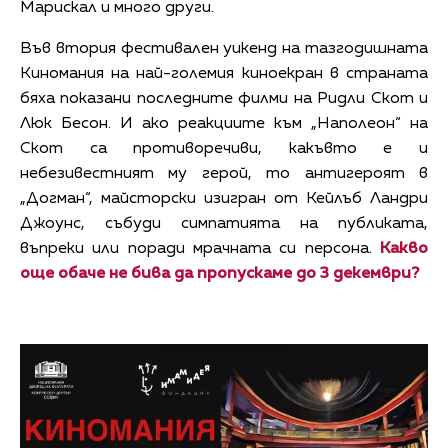
Марискал и много други.
Във втория фестивален уикенд на тазгодишната
Киномания на най-големия киноекран в страната
бяха показани последните филми на Ридли Скот и
Люк Бесон. И ако реакциите към „Наполеон“ на
Скот са противоречиви, какъвто е и
небезивестният му герой, то антигероят в
„Догман“, майсторски изигран от Кейлъб Ландри
Джоунс, събуди симпатията на публиката,
въпреки или поради мрачната си персона.
Какво
още обаче не бива да пропускаме до 3 декември?