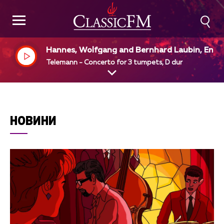
Hannes, Wolfgang and Bernhard Laubin, Engli
h Chamber Orchestra, Simon Preston, dir
Telemann - Concerto for 3 tumpets, D dur
НОВИНИ