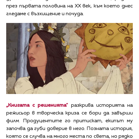
през първата половина на ХХ век, към което днес
гледаме с възхищение и почуда.
„Книгата с решенията"
разкрива историята на
режисьор в творческа криза се бори да завърши
филм. Продуцентите го притискат, екипът му
започва да губи доверие в него. Позната история,
която се случва на много места по света, но рядко