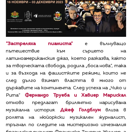
"Застреляха пианиста"
е вълнуващо
пътешествие към сърцето на
латиноамериканския джаз, което разказва, както
за творческата свобода, родила „боса нова“, така
и за възхода на фашистките режими, които не
след дълго взимат властта в много от
държавите на континента. След успеха на „Чико и
Рита“
Фернандо Труеба и Хавиер Марискал
отново предлагат брилянтно нарисувана
музикална история.
Джеф Голдблум
влиза в
ролята на нюйоркски музикален журналист,
тръгнал по следите на мистериозно изчезналия