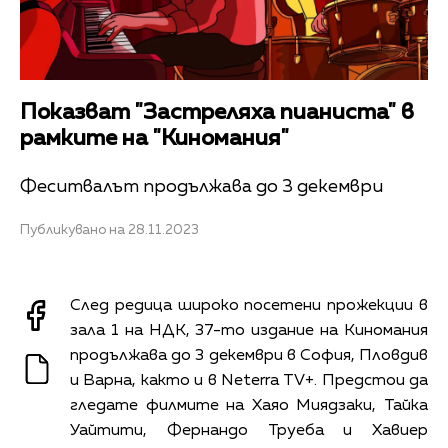
Показват "Застреляха пианиста" в
рамките на "Киномания"
Феситвалът продължава до 3 декември
Публикувано на 28.11.2023
След редица широко посетени прожекции в
зала 1 на НДК, 37-то издание на Киномания
продължава до 3 декември в София, Пловдив
и Варна, както и в Neterra TV+. Предстои да
гледате филмите на Хаяо Миядзаки, Тайка
Уайтити, Фернандо Труеба и Хавиер