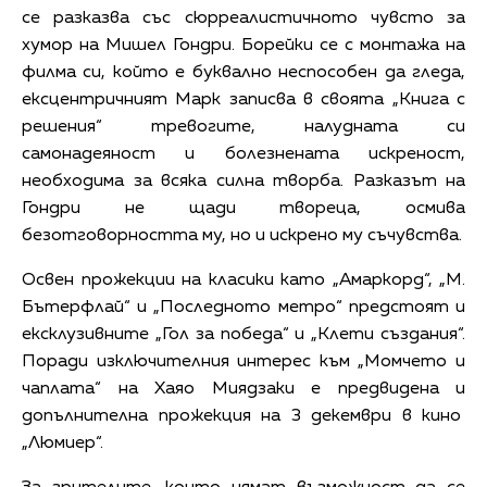
се разказва със сюрреалистичното чувсто за
хумор на Мишел Гондри. Борейки се с монтажа на
филма си, който е буквално неспособен да гледа,
ексцентричният Марк записва в своята „Книга с
решения“ тревогите, налудната си
самонадеяност и болезнената искреност,
необходима за всяка силна творба. Разказът на
Гондри не щади твореца, осмива
безотговорността му, но и искрено му съчувства.
Освен прожекции на класики като „Амаркорд“, „М.
Бътерфлай“ и „Последното метро“ предстоят и
ексклузивните „Гол за победа“ и „Клети създания“.
Поради изключителния интерес към „Момчето и
чаплата“ на Хаяо Миядзаки е предвидена и
допълнителна прожекция на 3 декември в кино
„Люмиер“.