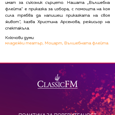
имат за съюзник сърцето. Нашата „Вълшебна
флейта“ е приказка за избора, с помощта на коя
сила трябва да напишеш приказката на своя
живот.“, казва Христина Арсенова, режисьор на
спектакъла.
Ключови думи:
младежки театър,
Моцарт,
Вълшебната флейта