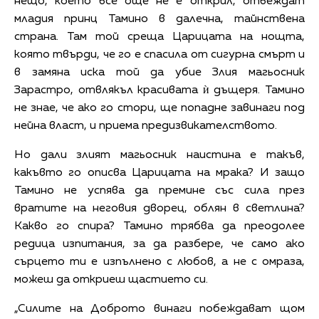
нещо, което все още не е открил, отвеждат
младия принц Тамино в далечна, тайнствена
страна. Там той среща Царицата на нощта,
която твърди, че го е спасила от сигурна смърт и
в замяна иска той да убие Злия магьосник
Зарастро, отвлякъл красивата ѝ дъщеря. Тамино
не знае, че ако го стори, ще попадне завинаги под
нейна власт, и приема предизвикателството.
Но дали злият магьосник наистина е такъв,
какъвто го описва Царицата на мрака? И защо
Тамино не успява да премине със сила през
вратите на неговия дворец, облян в светлина?
Какво го спира? Тамино трябва да преодолее
редица изпитания, за да разбере, че само ако
сърцето ти е изпълнено с любов, а не с омраза,
можеш да откриеш щастието си.
„Силите на Доброто винаги побеждават щом