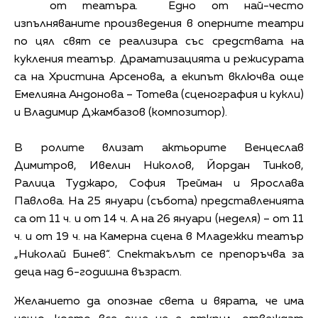
от театъра. Едно от най-често
изпълняваните произведения в оперните театри
по цял свят се реализира със средствата на
кукления театър. Драматизацията и режисурата
са на Христина Арсенова, а екипът включва още
Емелияна Андонова – Тотева (сценография и кукли)
и Владимир Джамбазов (композитор).
В ролите влизат актьорите Венцеслав
Димитров, Ивелин Николов, Йордан Тинков,
Ралица Туджаро, София Трейман и Ярослава
Павлова. На 25 януари (събота) представленията
са от 11 ч. и от 14 ч. А на 26 януари (неделя) – от 11
ч. и от 19 ч. на Камерна сцена в Младежки театър
„Николай Бинев“. Спектакълът се препоръчва за
деца над 6-годишна възраст.
Желанието да опознае света и вярата, че има