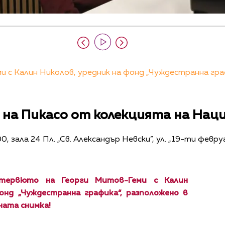
 с Калин Николов, уредник на фонд „Чуждестранна гра
 на Пикасо от колекцията на Нац
 зала 24 Пл. „Св. Александър Невски”, ул. „19-ти февру
тервюто на Георги Митов-Геми с Калин
онд „Чуждестранна графика“, разположено в
ната снимка!