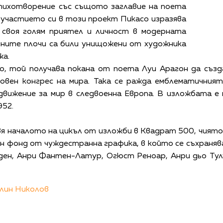
тихотворение със същото заглавие на поета
С участието си в този проект Пикасо изразява
своя голям приятел и личност в модерната
чните плочи са били унищожени от художника
жа.
о, той получава покана от поета Луи Арагон да създ
овен конгрес на мира. Така се ражда емблематичният
вижение за мир в следвоенна Европа. В изложбата е
952.
 началото на цикъл от изложби в Квадрат 500, чиято 
н фонд от чуждестранна графика, в който се съхраня
ден, Анри Фантен-Латур, Огюст Реноар, Анри дьо Ту
лин Николов