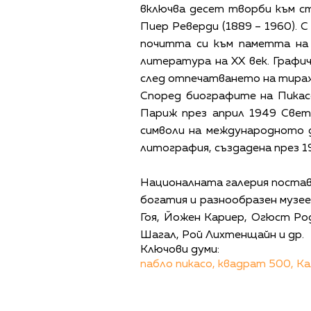
включва десет творби към с
Пиер Реверди (1889 – 1960). 
почитта си към паметта на 
литература на ХХ век. Графи
след отпечатването на тира
Според биографите на Пикас
Париж през април 1949 Свет
символи на международното д
литография, създадена през 1
Националната галерия поставя
богатия и разнообразен музее
Гоя, Йожен Кариер, Огюст Ро
Шагал, Рой Лихтенщайн и др.
Ключови думи:
пабло пикасо,
квадрат 500,
Ка