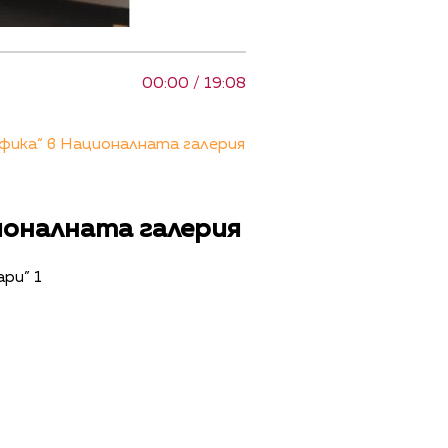
00:00 / 19:08
фика“ в Националната галерия
ионалната галерия
ари” 1