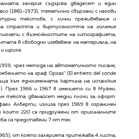
налната галерия съдържа двадесет и един
со (1881–1973), тематично свързани с негови
турни текстове, с лични преживявания и
ита страстта и виртуозността на големия
стигнати с възможностите на литографията,
тата в свободно изявявяне на материала, на
и щриха.
1959, чрез метода на автоматичното писане,
бението на граф Оргаз“ (El entierro del conde
раща към едноименната картина на испанския
4). През 1966 и 1967 в имението си в Мужен,
към текста дванайсет медни плочи за офорт.
фаел Алберти, излиза през 1969 в ограничен
т които 220 са придружени от оригиналните
ба са представени 7 от тях.
965), от която галерията притежава 4 листа,