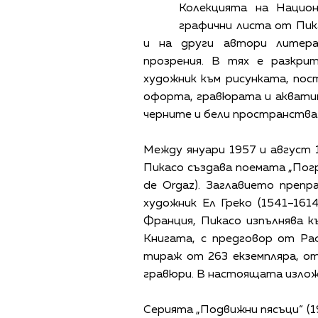
Колекцията на Нацио
графични листа от Пика
и на други автори литера
прозрения. В тях е разкр
художник към рисунката, по
офорта, гравюрата и акватин
черните и бели пространства 
Между януари 1957 и август 
Пикасо създава поемата „Погре
de Orgaz). Заглавието преп
художник Ел Греко (1541–161
Франция, Пикасо изпълнява 
Книгата, с предговор от Ра
тираж от 263 екземпляра, о
гравюри. В настоящата излож
Серията „Подвижни пясъци“ (1