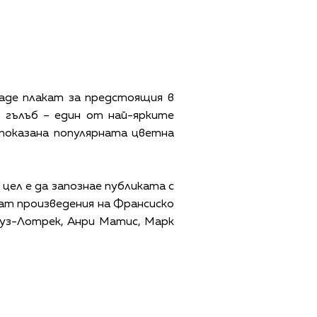
аде плакат за предстоящия в
 гълъб – един от най-ярките
 показана популярната цветна
цел е да запознае публиката с
ват произведения на Франсиско
луз-Лотрек, Анри Матис, Марк