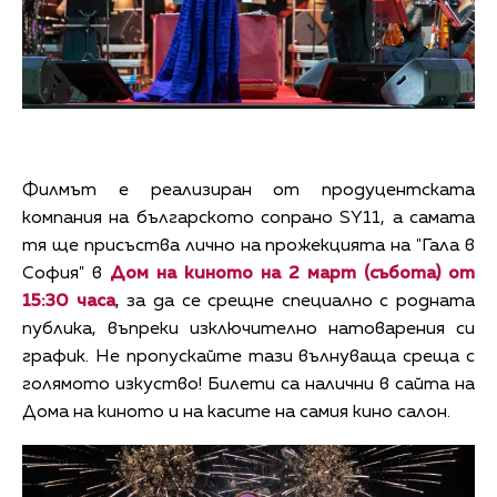
Филмът е реализиран от продуцентската
компания на българското сопрано SY11, а самата
тя ще присъства лично на прожекцията на "Гала в
София" в
Дом на киното на 2 март (събота) от
15:30 часа
, за да се срещне специално с родната
публика, въпреки изключително натоварения си
график. Не пропускайте тази вълнуваща среща с
голямото изкуство! Билети са налични в сайта на
Дома на киното и на касите на самия кино салон.