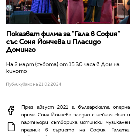
Показват филма за "Гала в София"
със Соня Йончева и Пласидо
Доминго
На 2 март (събота) от 15:30 часа в Дом на
киното
Публикувано на 21.02.2024
През август 2021 г. българската оперна
прима Соня Йончева заедно с нейния екип и
партньори сътвориха истински музикален
празник в сърцето на София. Галата,