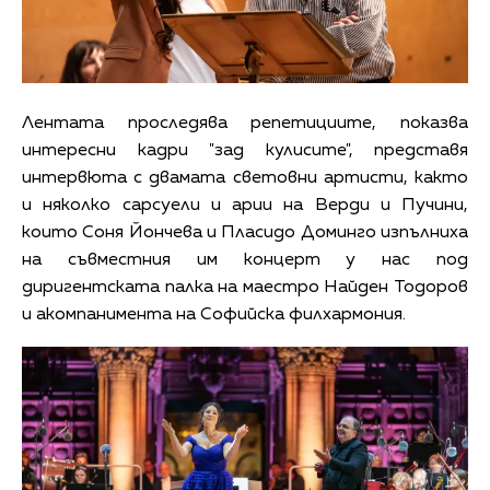
Лентата проследява репетициите, показва
интересни кадри "зад кулисите", представя
интервюта с двамата световни артисти, както
и няколко сарсуели и арии на Верди и Пучини,
които Соня Йончева и Пласидо Доминго изпълниха
на съвместния им концерт у нас под
диригентската палка на маестро Найден Тодоров
и акомпанимента на Софийска филхармония.