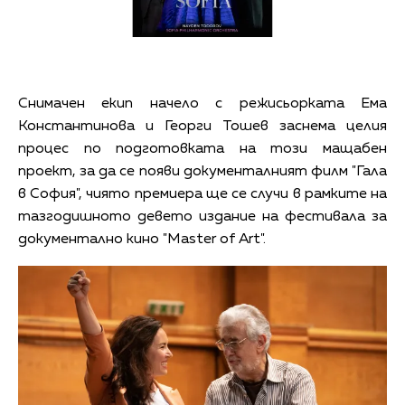
Снимачен екип начело с режисьорката Ема
Константинова и Георги Тошев заснема целия
процес по подготовката на този мащабен
проект, за да се появи документалният филм "Гала
в София", чиято премиера ще се случи в рамките на
тазгодишното девето издание на фестивала за
документално кино "Master of Art".