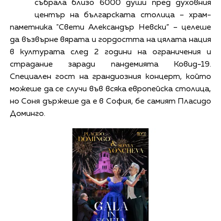
събрала близо 6000 души пред духовния
център на българската столица – храм-
паметника "Свети Александър Невски” – целеше
да възвърне вярата и гордостта на цялата нация
в културата след 2 години на ограничения и
страдание заради пандемията Ковид-19.
Специален гост на грандиозния концерт, който
можеше да се случи във всяка европейска столица,
но Соня държеше да е в София, бе самият Пласидо
Доминго.