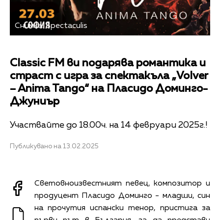
Снимка: Spectaculis
Classic FM ви подарява романтика и
страст с игра за спектакъла „Volver
– Anima Tango“ на Пласидо Доминго-
Джуниър
Участвайте до 18.00ч. на 14 февруари 2025г.!
Публикувано на 13.02.2025
Световноизвестният певец, композитор и
продуцент Пласидо Доминго - младши, син
на прочутия испански тенор, пристига за