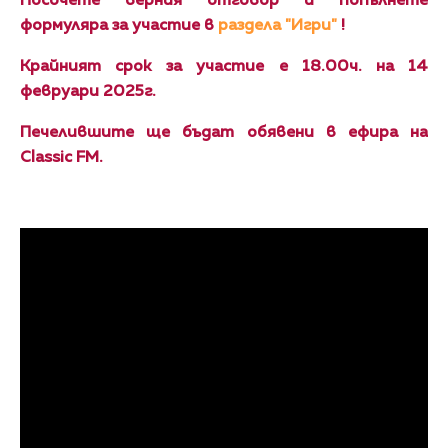
Посочете верния отговор и попълнете
формуляра за участие в
раздела "Игри"
!
Крайният срок за участие е 18.00ч. на 14
февруари 2025г.
Печелившите ще бъдат обявени в ефира на
Classic FM.