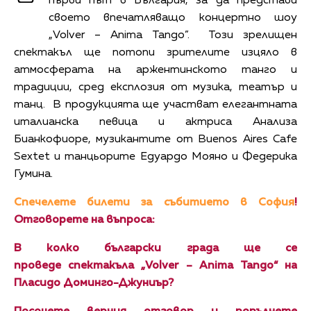
първи път в България, за да представи
своето впечатляващо концертно шоу
„Volver – Anima Tango”. Този зрелищен
спектакъл ще потопи зрителите изцяло в
атмосферата на аржентинското танго и
традиции, сред експлозия от музика, театър и
танц. В продукцията ще участват елегантната
италианска певица и актриса Анализа
Бианкофиоре, музикантите от Buenos Aires Cafe
Sextet и танцьорите Едуардо Мояно и Федерика
Гумина.
Спечелете билети за събитието в София
!
Отговорете на въпроса:
В колко български града ще се
проведе спектакъла „Volver – Anima Tango“ на
Пласидо Доминго-Джуниър?