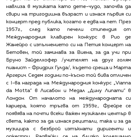
навлиза в музиката като дете–чудо, започва да
свири на тригодишна възраст и изнася първия си
концерт пред публика, когато е едва на пет. През
1957г., след като печели стипендия от
Международния клавирен конкурс в Рио де
Жанейро с изпълнението си на Петия концерт на
Бетовен, той заминава за Виена, за да учи при
Бруно Зайделхофер /учителят на друг голям
пианист – Фридрих Гулда/, където среща и Марта
Аргерич. Седем години по-късно той бива отличен
с I-ва награда на Международния конкурс „Vianna
da Motta“ в Лисабон и Медал „Дину Липати“ в
Лондон. От началото на международната си
кариера, която тръгва от 1959г., Фрейре се
появява на почти всеки важен музикален център в
света, както за да изнася рецитали, така и за да
музицира с безброй изтъкнати диригенти и
оркестри. Радвайки се на близко колегиално