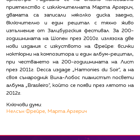
приятелство с изключителната Марта Аргерич,
двамата са записали няколко диска заедно,
включително и един рецитал с тяхно живо
изпълнение от Залцбургския фестивал. За 200-
годишнината на Шопен през 2010г. излязоха две
нови издания с изкуството на Фрейре: всички
ноктюрни на композитора и един албум–рецитал,
при честването на 200-годишнината на Лист
през 2011г. Decca издаде „Harmonies du Soir“, а на
своя сънародник Вила-Лобос пианистът посвети
албума „Brasileiro“, който се появи през лятото на
2012г.
Ключови думи:
Нелсън Фрейре,
Марта Аргерич