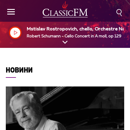
Mstislav Rostropovich, chello, Orchestre Nati
nal de France, Leonard Bernstein, dir
Robert Schumann - Cello Concert in A moll, op 129
НОВИНИ