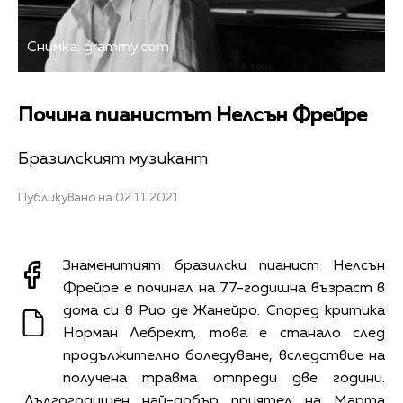
Снимка: grammy.com
Почина пианистът Нелсън Фрейре
Бразилският музикант
Публикувано на 02.11.2021
Знаменитият бразилски пианист Нелсън
Фрейре е починал на 77-годишна възраст в
дома си в Рио де Жанейро. Според критика
Норман Лебрехт, това е станало след
продължително боледуване, вследствие на
получена травма отпреди две години.
„Дългогодишен най-добър приятел на Марта