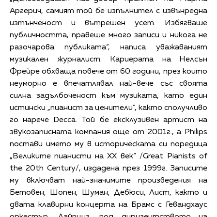
Аргерич, самият той бе изпълнител с извънредна
изтънченост и вътрешен усет. Избягваше
публичността, правеше много записи и никога не
разочарова публиката“, написа уважаваният
музикален журналист. Кариерата на Нелсън
Фрейре обхваща повече от 60 години, през които
неуморно е впечатлявал най-вече със своята
силна задълбоченост към музиката, като един
истински „пианист за ценители“, както сполучливо
го нарече Decca. Той бе ексклузивен артист на
звукозаписната компания още от 2001г., а Philips
постави името му в историческата си поредица
„Великите пианисти на ХХ век“ /Great Pianists of
the 20th Century/, издадена през 1999г. Записите
му включват най-значимите произведения на
Бетовен, Шопен, Шуман, Дебюси, Лист, както и
двата клавирни концерта на Брамс с Гевандхаус
оркестър, Лайпциг, под диригентството на