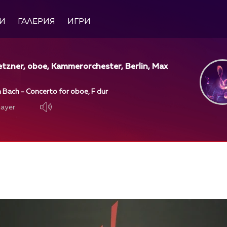
И
ГАЛЕРИЯ
ИГРИ
tzner, oboe, Kammerorchester, Berlin, Max
n Bach - Concerto for oboe, F dur
layer
layer