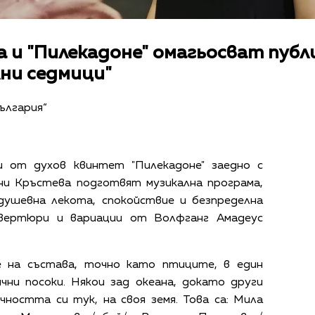
 и "Пилекадоне" омагьосват публ
ни седмици"
България“
и от духов квинтет "Пилекадоне" заедно с
ни Кръстева подготвят музикална програма,
душевна лекота, спокойствие и безпределна
увертюри и вариации от Волфганг Амадеус
 на състава, точно като птиците, в един
чни посоки. Някои зад океана, докато други
ността си тук, на своя земя. Това са: Мила