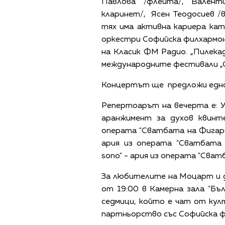
Павлова /флейта/, Валент
кларинет/, Ясен Теодосиев /в
тях има активна кариера ка
оркестри Софийска филхармон
на Класик ФМ Радио. „Пилека
международните фестивали „С
Концертът ще предложи едно 
Репертоарът на вечерта е: 
аранжимент за духов квинте
операта "Сватбата на Фигаро"
ария из операта "Сватбата 
sono" - ария из операта "Сва
За любителите на Моцарт и ду
от 19:00 в Камерна зала "Бъ
седмици, който е чат от кул
партньорство със Софийска ф