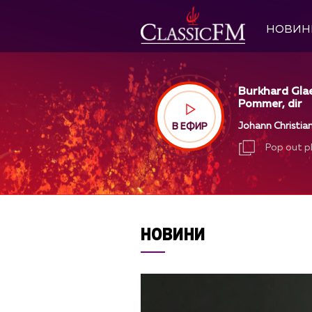
НОВИН
Burkhard Glae
Pommer, dir
Johann Christia
В ЕФИР
Pop out p
Pop out p
НОВИНИ