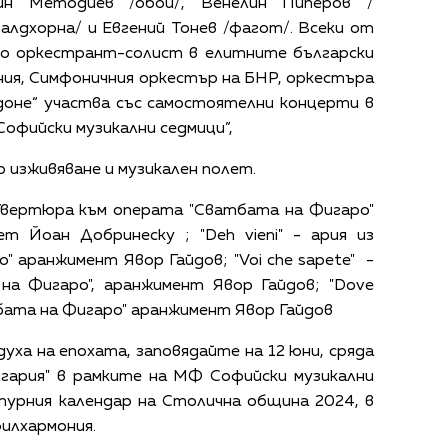
ин Методиев /обой/, Венелин Пиперов /
алдхорна/ и Евгений Тонев /фагот/. Всеки от
то оркестрант-солист в елитните български
ия, Симфоничния оркестър на БНР, оркестъра
доне“ участва със самостоятелни концерти в
офийски музикални седмици”,
изживяване и музикален полет.
Увертюра към операта "Сватбата на Фигаро"
т Йоан Добринеску ; "Deh vieni" - ария из
 аранжимент Явор Гайдов; "Voi che sapete" -
на Фигаро", аранжимент Явор Гайдов; "Dove
тбата на Фигаро" аранжимент Явор Гайдов
ха на епохата, заповядайте на 12 юни, сряда
лгария" в рамките на МФ Софийски музикални
турния календар на Столична община 2024, в
илхармония.