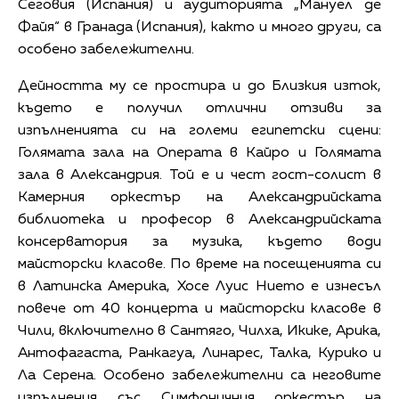
Сеговия (Испания) и аудиторията „Мануел де
Файя“ в Гранада (Испания), както и много други, са
особено забележителни.
Дейността му се простира и до Близкия изток,
където е получил отлични отзиви за
изпълненията си на големи египетски сцени:
Голямата зала на Операта в Кайро и Голямата
зала в Александрия. Той е и чест гост-солист в
Камерния оркестър на Александрийската
библиотека и професор в Александрийската
консерватория за музика, където води
майсторски класове. По време на посещенията си
в Латинска Америка, Хосе Луис Нието е изнесъл
повече от 40 концерта и майсторски класове в
Чили, включително в Сантяго, Чилха, Икике, Арика,
Антофагаста, Ранкагуа, Линарес, Талка, Курико и
Ла Серена. Особено забележителни са неговите
изпълнения със Симфоничния оркестър на