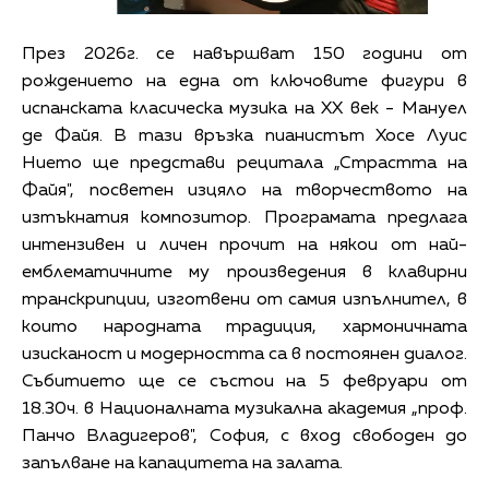
През 2026г. се навършват 150 години от
рождението на една от ключовите фигури в
испанската класическа музика на ХХ век - Мануел
де Файя. В тази връзка пианистът Хосе Луис
Нието ще представи рецитала „Страстта на
Файя", посветен изцяло на творчеството на
изтъкнатия композитор. Програмата предлага
интензивен и личен прочит на някои от най-
емблематичните му произведения в клавирни
транскрипции, изготвени от самия изпълнител, в
които народната традиция, хармоничната
изисканост и модерността са в постоянен диалог.
Събитието ще се състои на 5 февруари от
18.30ч. в Националната музикална академия „проф.
Панчо Владигеров", София, с вход свободен до
запълване на капацитета на залата.