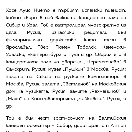
Хосе Луис Нието е първият испански пианист,
който свири в най-важните концертни зали на
Сибир и Урал. Той е гастролирал многократно из
цяла Русия, изнасяйки рецитали във
филхармонични дружества като тези в
Ярославъл, Твер, Тюмен, Тоболск, Каменски-
Уралски, Екатеринбург и Тула и др. Свирил е и в
концертната зала на двореца „Шереметиево“ в
Санскрит, Русия; музея „Пушкин“ в Москва, Русия;
Залата на Съюза на руските композитори в
Москва, Русия; залата „Светланов“ на Московския
дом на музиката, Русия; залите „Рахманинов“ и
„Мали“ на Консерваторията „Чайковски“, Русия, и
др.
Той е бил чест гост-солист на Балтийския
камерен оркестър – Сибир, дирижиран от Антон