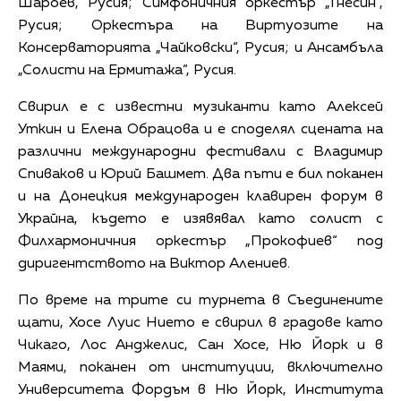
Шароев, Русия; Симфоничния оркестър „Гнесин“,
Русия; Оркестъра на Виртуозите на
Консерваторията „Чайковски“, Русия; и Ансамбъла
„Солисти на Ермитажа“, Русия.
Свирил е с известни музиканти като Алексей
Уткин и Елена Обрацова и е споделял сцената на
различни международни фестивали с Владимир
Спиваков и Юрий Башмет. Два пъти е бил поканен
и на Донецкия международен клавирен форум в
Украйна, където е изявявал като солист с
Филхармоничния оркестър „Прокофиев“ под
диригентството на Виктор Алениев.
По време на трите си турнета в Съединените
щати, Хосе Луис Нието е свирил в градове като
Чикаго, Лос Анджелис, Сан Хосе, Ню Йорк и в
Маями, поканен от институции, включително
Университета Фордъм в Ню Йорк, Института