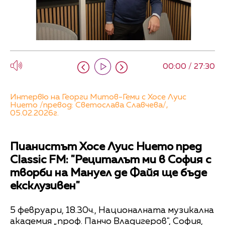
00:00 / 27:30
Интервю на Георги Митов-Геми с Хосе Луис
Нието /превод: Светослава Славчева/,
05.02.2026г.
Пианистът Хосе Луис Нието пред
Classic FM: "Рециталът ми в София с
творби на Мануел де Файя ще бъде
ексклузивен"
5 февруари, 18.30ч., Националната музикална
академия „проф. Панчо Владигеров", София,