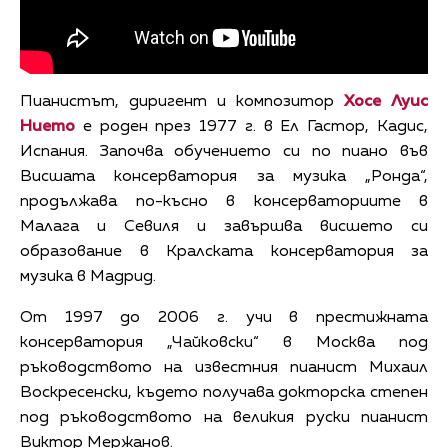
Пианистът, диригент и композитор
Хосе Луис
Нието
е роден през 1977 г. в Ел Гастор, Кадис,
Испания. Започва обучението си по пиано във
Висшата консерватория за музика „Ронда“,
продължава по-късно в консерваториите в
Малага и Севиля и завършва висшето си
образование в Кралската консерватория за
музика в Мадрид.
От 1997 до 2006 г. учи в престижната
консерватория „Чайковски“ в Москва под
ръководството на известния пианист Михаил
Воскресенски, където получава докторска степен
под ръководството на великия руски пианист
Виктор Мержанов.