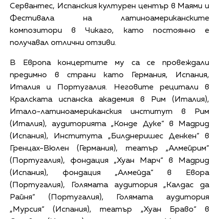
Сервантес, Испанския културен център в Маями и
Фестивала на латиноамериканските
композитори в Чикаго, като постоянно е
получавал отлични отзиви.
В Европа концертите му са се провеждали
предимно в страни като Германия, Испания,
Италия и Португалия. Неговите рецитали в
Кралската испанска академия в Рим (Италия),
Итало-латиноамериканския институт в Рим
(Италия), аудиторията „Конде Дуке“ в Мадрид
(Испания), Института „Билднеришес Денкен“ в
Гренцах-Вюлен (Германия), театър „Алмейрим“
(Португалия), фондация „Хуан Марч“ в Мадрид
(Испания), фондация „Алмейда“ в Евора
(Португалия), Голямата аудитория „Калдас да
Райня“ (Португалия), Голямата аудитория
„Мурсия“ (Испания), театър „Хуан Браво“ в