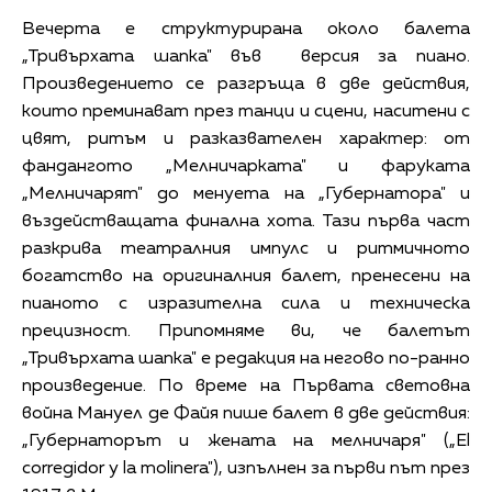
Вечерта е структурирана около балета
„Тривърхата шапка" във версия за пиано.
Произведението се разгръща в две действия,
които преминават през танци и сцени, наситени с
цвят, ритъм и разказвателен характер: от
фандангото „Мелничарката" и фаруката
„Мелничарят" до менуета на „Губернатора" и
въздействащата финална хота. Тази първа част
разкрива театралния импулс и ритмичното
богатство на оригиналния балет, пренесени на
пианото с изразителна сила и техническа
прецизност. Припомняме ви, че балетът
„Тривърхата шапка" е редакция на негово по-ранно
произведение. По време на Първата световна
война Мануел де Файя пише балет в две действия:
„Губернаторът и жената на мелничаря" („El
corregidor y la molinera"), изпълнен за първи път през