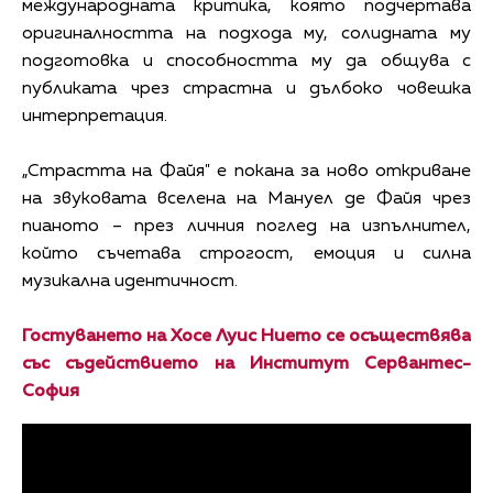
международната критика, която подчертава
оригиналността на подхода му, солидната му
подготовка и способността му да общува с
публиката чрез страстна и дълбоко човешка
интерпретация.
„Страстта на Файя" е покана за ново откриване
на звуковата вселена на Мануел де Файя чрез
пианото – през личния поглед на изпълнител,
който съчетава строгост, емоция и силна
музикална идентичност.
Гостуването на Хосе Луис Нието се осъществява
със съдействието на Институт Сервантес-
София