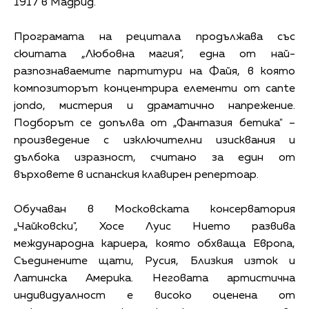
1917 в Мадрид.
Програмата на рецитала продължава със
сюитата „Любовна магия", една от най-
разпознаваемите партитури на Файя, в която
композиторът концентрира елементи от cante
jondo, мистерия и драматично напрежение.
Подборът се допълва от „Фантазия бетика" –
произведение с изключителни изисквания и
дълбока изразност, считано за един от
върховете в испанския клавирен репертоар.
Обучаван в Московската консерватория
„Чайковски", Хосе Луис Нието развива
международна кариера, която обхваща Европа,
Съединените щати, Русия, Близкия изток и
Латинска Америка. Неговата артистична
индивидуалност е високо оценена от