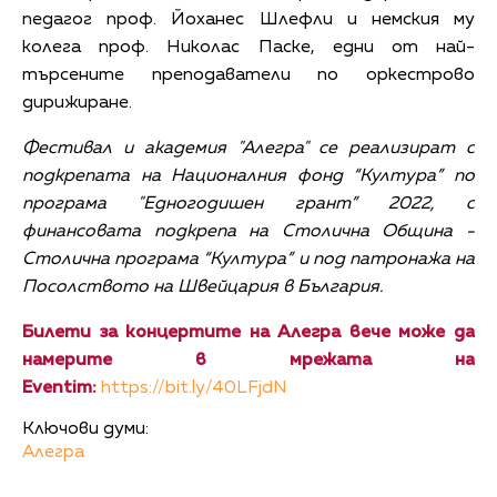
педагог проф. Йоханес Шлефли и немския му
колега проф. Николас Паске, едни от най-
търсените преподаватели по оркестрово
дирижиране.
Фестивал и академия "Алегра" се реализират с
подкрепата на Националния фонд “Култура” по
програма
"Едногодишен грант” 2022, с
финансовата подкрепа на Столична Община
-
Столична програма “Култура” и под патронажа на
Посолството на Швейцария в България.
Билети за концертите на Алегра вече може да
намерите в мрежата на
Eventim:
https://bit.ly/40LFjdN
Ключови думи:
Алегра