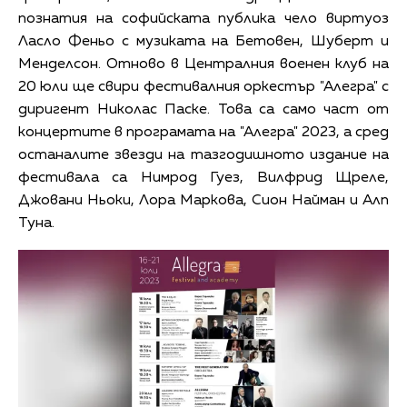
познатия на софийската публика чело виртуоз
Ласло Феньо с музиката на Бетовен, Шуберт и
Менделсон. Отново в Централния военен клуб на
20 юли ще свири фестивалния оркестър "Алегра" с
диригент Николас Паске. Това са само част от
концертите в програмата на "Алегра" 2023, а сред
останалите звезди на тазгодишното издание на
фестивала са Нимрод Гуез, Вилфрид Щреле,
Джовани Ньоки, Лора Маркова, Сион Найман и Алп
Туна.