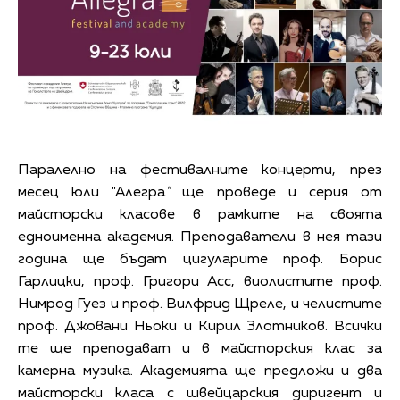
Паралелно на фестивалните концерти, през
месец юли "Алегра
"
ще проведе и серия от
майсторски класове в рамките на своята
едноименна академия. Преподаватели в нея тази
година ще бъдат цигуларите проф. Борис
Гарлицки, проф. Григори Асс, виолистите проф.
Нимрод Гуез и проф. Вилфрид Щреле, и челистите
проф. Джовани Ньоки и Кирил Злотников. Всички
те ще преподават и в майсторския клас за
камерна музика. Академията ще предложи и два
майсторски класа с швейцарския диригент и