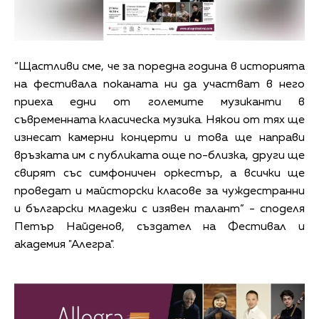
“Щастливи сме, че за поредна година в историята
на фестивала поканата ни да участват в него
приеха едни от големите музиканти в
съвременната класическа музика. Някои от тях ще
изнесат камерни концерти и това ще направи
връзката им с публиката още по-близка, други ще
свирят със симфоничен оркестър, а всички ще
проведат и майсторски класове за чуждестранни
и български младежи с изявен талант” - споделя
Петър Найденов, създател на Фестивал и
академия "Алегра".