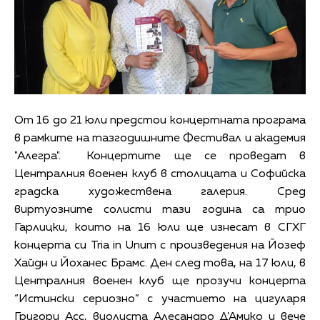
От 16 до 21 юли предстои концертната програма
в рамките на тазгодишните Фестивал и академия
"Алегра". Концертите ще се проведат в
Централния военен клуб в столицата и Софийска
градска художествена галерия. Сред
виртуозните солисти тази година са трио
Гарлицки, които на 16 юли ще изнесат в СГХГ
концерта си Tria in Unum с произведения на Йозеф
Хайдн и Йоханес Брамс. Ден след това, на 17 юли, в
Централния военен клуб ще прозучи концерта
“Истински сериозно” с участието на цигуларя
Григори Асс, виолиста Алесандро Д'Амико и вече