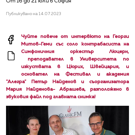
От 16 до 21 юли в София
Публикувано на 14.07.2023
Чуйте повече от интервюто на Георги
Митов-Геми със соло контрабасиста на
Симфоничния оркестър Люцерн,
преподавател в Университета по
изкуствата в Цюрих, Швейцария, и
основател на Фестивал и академия
"Алегра" Петър Найденов и съорганизатора
Мария Найденова- Абрашева, разположено в
звуковия файл под главната снимка!