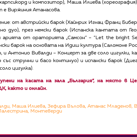
харпсикорд и композитор), Маша Илиева (хореография
т е Виржиния Атанасова.
ие: от австрийски барок (Хайнрих Игнац Франц Бибер, 
но дуо), през немски барок (Испанска кантата от Гео
 арията от ораторията „Самсон“ – “Let the bright S
ски барок на основата на Идиш култура (Саломоне Роси 
о, и Антонио Вивалди – Kонцерт за две соло цигулки, 
 със струнни и басо континуо) и испански барок (Диег
соло цигулка).
пени на касата на зала „България“, на място в Ц
К, както и онлайн.
алди,
Маша Илиева,
Зефира Вълова,
Атанас Младенов,
В
Палестрина,
Монтеверди