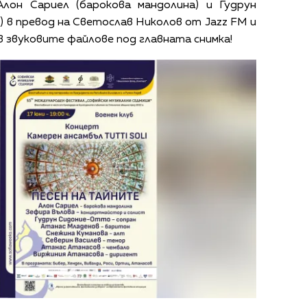
Алон Сариел (барокова мандолина) и Гудрун
 в превод на Светослав Николов от Jazz FM и
в звуковите файлове под главната снимка!