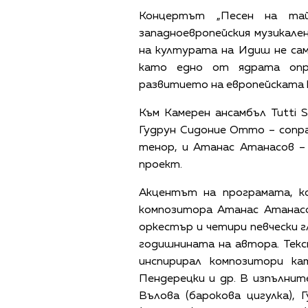
Концертът „Песен на тай
западноевропейския музикален
на културата на Идиш не сам
като едно от ядрата опр
развитието на европейската 
Към Камерен ансамбъл Tutti S
Гудрун Сидоние Отто – сопра
тенор, и Атанас Атанасов – 
проект.
Акцентът на програмата, к
композитора Атанас Атанасо
оркестър и четири певчески г
годишнината на автора. Текст
инспирирал композитори к
Пендерецки и др. В изпълнит
Вълова (барокова цигулка),