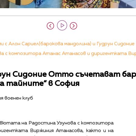
 с Алон Сариел(барокова мандолина) и Гудрун Сидоние О
а с композитора Атанас Атанасов и диригентката Вирж
друн Сидоние Отто съчетават бар
на тайните“ в София
я военен клуб
вютата на Радостина Узунова с композитора
ригентката Виржиния Атанасова, както и на