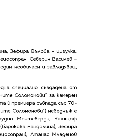
ина, Зефира Вълова – цигулка,
ецосопран, Северин Василев –
 един необичаен и завладяващ
дна специално създадена от
ните Соломонови” за камерен
та й премиера съвпада със 70-
сните Соломонови”) неведнъж е
лаудио Монтеверди, Кшищоф
(барокова мандолина), Зефира
ецосопран), Атанас Младенов