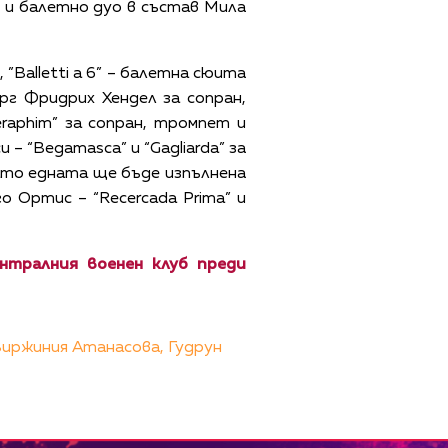
) и балетно дуо в състав Мила
”Balletti а 6” – балетна сюита
рг Фридрих Хендел за сопран,
eraphim” за сопран, тромпет и
– “Begamasca” и “Gagliarda” за
като едната ще бъде изпълнена
о Ортис – “Recercada Prima” и
ентралния военен клуб преди
иржиния Атанасова,
Гудрун