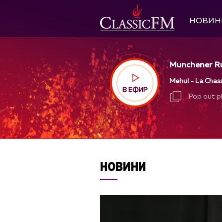
НОВИН
Munchener Ru
Mehul - La Chass
В ЕФИР
Pop out p
Pop out p
НОВИНИ