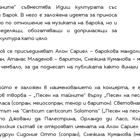
ните” съвместява Идиш културата със
 Барок. В него е заложена идеята за приноса
о по отношение на музиката на барока, но и
еделящи, обогатяващи и допринасящи за
култура като цяло.
oli се присъединяват Алон Сариел – барокова мандол
н, Атанас Младенов – баритон, Снежина Куманова – м
чембало, за да поднесат на публиката както винаги
ойто е заложен в наименованието на концерта, е е
в творба – „Песен на тайните“ върху „Песен на пес
ласа (сопран, мецосопран, тенор и баритон). Световна
ът на “Canticum canticorum Solomonis” („Песен на пе
ато Джовани да Палестрина, Орландо ди Ласо, К
елския състав се открояват имената на Алон Сариел 
 Гудрун Сидоние Отто (сопран), Снежина Куманова (м