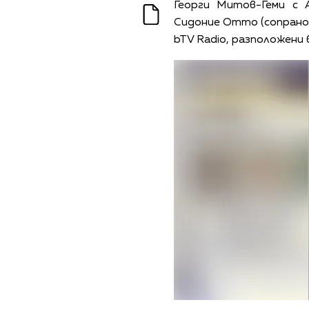
Георги Митов-Геми с 
Сидоние Отто (сопрано)
bTV Radio, разположени 