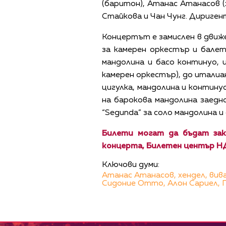
(баритон), Атанас Атанасов (
Стайкова и Чан Чунг. Дириген
Концертът е замислен в движен
за камерен оркестър и балет
мандолина и басо континуо, и
камерен оркестър), до италиан
цигулка, мандолина и контину
на барокова мандолина заедно
“Segunda” за соло мандолина и 
Билети могат да бъдат заку
концерта, Билетен център НД
Ключови думи:
Атанас Атанасов,
хендел,
вив
Сидоние Отто,
Алон Сариел,