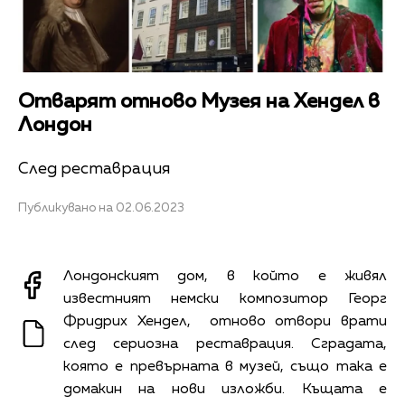
Отварят отново Музея на Хендел в
Лондон
След реставрация
Публикувано на 02.06.2023
Лондонският дом, в който е живял
известният немски композитор Георг
Фридрих Хендел, отново отвори врати
след сериозна реставрация. Сградата,
която е превърната в музей, също така е
домакин на нови изложби. Къщата е