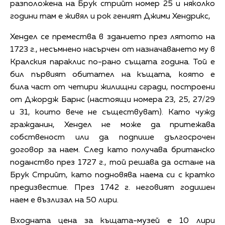
разположена на Брук стрийт номер 25 и няколко
години там е живял и рок геният Джими Хендрикс,
Хендел се премества в зданието през лятото на
1723 г., несъмнено насърчен от назначаването му в
Кралския параклис по-рано същата година. Той е
бил първият обитател на къщата, която е
била част от четири жилищни сгради, построени
от Джордж Барнс (настоящи номера 23, 25, 27/29
и 31, които вече не съществуват). Като чужд
гражданин, Хендел не може да притежава
собственост или да подпише дългосрочен
договор за наем. След като получава британско
поданство през 1727 г., той решава да остане на
Брук Стрийт, като подновява наема си с кратко
предизвестие. През 1742 г. неговият годишен
наем е възлизал на 50 лири.
Входната цена за къщата-музей е 10 лири