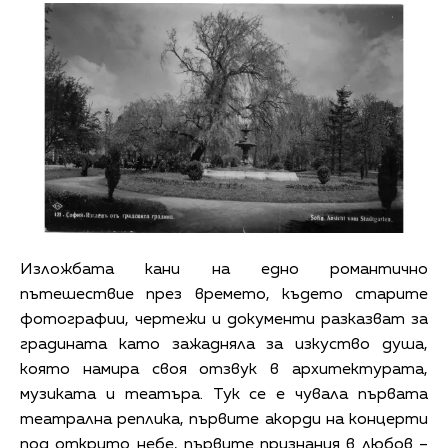
Изложбата кани на едно романтично
пътешествие през времето, където старите
фотографии, чертежи и документи разказват за
градината като зажадняла за изкуство душа,
която намира своя отзвук в архитектурата,
музиката и театъра. Тук се е чувала първата
театрална реплика, първите акорди на концерти
под открито небе, първите признания в любов –