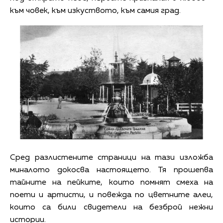
към човек, към изкуството, към самия град.
Сред разлистените страници на тази изложба
миналото докосва настоящето. Тя прошепва
тайните на пейките, които помнят смеха на
поети и артисти, и повежда по цветните алеи,
които са били свидетели на безброй нежни
истории.