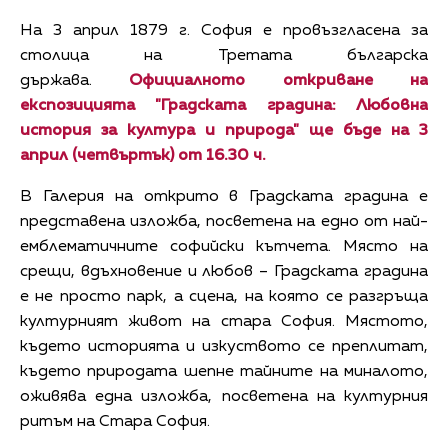
На 3 април 1879 г. София е провъзгласена за
столица на Третата българска
държава.
Официалното откриване на
експозицията "Градската градина: Любовна
история за култура и природа" ще бъде на 3
април (четвъртък) от 16.30 ч.
В Галерия на открито в Градската градина е
представена изложба, посветена на едно от най-
емблематичните софийски кътчета. Място на
срещи, вдъхновение и любов – Градската градина
е не просто парк, а сцена, на която се разгръща
културният живот на стара София. Мястото,
където историята и изкуството се преплитат,
където природата шепне тайните на миналото,
оживява една изложба, посветена на културния
ритъм на Стара София.