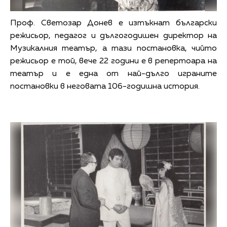
Проф. Светозар Донев е изтъкнат български
режисьор, педагог и дългогодишен директор на
Музикалния театър, а тази постановка, чийто
режисьор е той, вече 22 години е в репертоара на
театър и е една от най-дълго играните
постановки в неговата 106-годишна история.