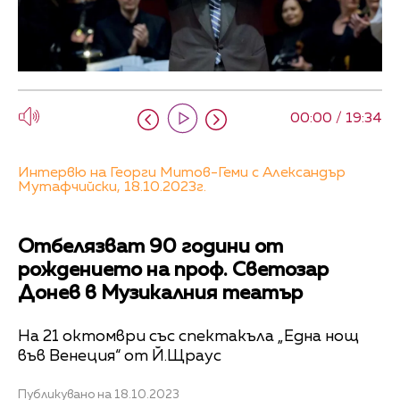
00:00 / 19:34
Интервю на Георги Митов-Геми с Александър
Мутафчийски, 18.10.2023г.
Отбелязват 90 години от
рождението на проф. Светозар
Донев в Музикалния театър
На 21 октомври със спектакъла „Една нощ
във Венеция“ от Й.Щраус
Публикувано на 18.10.2023