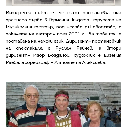
Интересен факт е, че тази постановка има
премиера първо в Германия, където трупата на
Музикалния театър, под негово ръководство, е
поканета на гастрол през 2001 г. . За това тя е
поставена на немски език. Диригент- постановчик
на спектакъла е Руслан Райчев, а втори
диригент- Игор Богданов, художник е Евгения
Раева, а хореограф – Антоанета Алексиева.