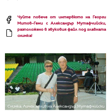
Чуйте повече от интервюто на Георги
Митов-Геми с Александър Мутафчийски,
разположено в звуковия файл под главната
снимка!
Снимка: Личен архив на Александър Мутафчийски