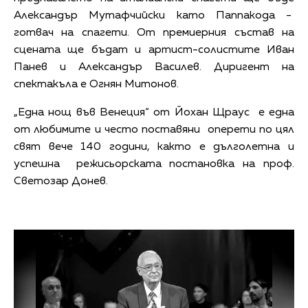
Александър Мутафчийски като Паппакода -
готвач на спагети. От премиерния състав на
сцената ще бъдат и артист-солистите Иван
Панев и Александър Василев. Диригент на
спектакъла е Огнян Митонов.
„Една нощ във Венеция“ от Йохан Щраус е една
от любимите и често поставяни оперети по цял
свят вече 140 години, както е дълголетна и
успешна режисьорската постановка на проф.
Светозар Донев.