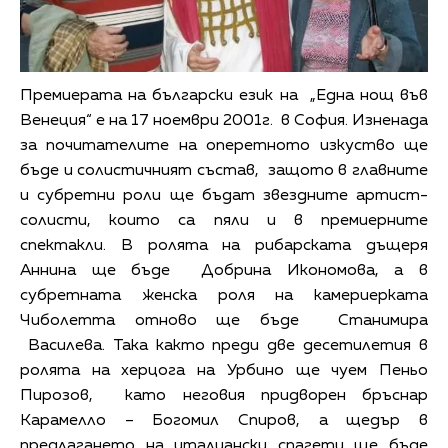
Премиерата на български език на „Една нощ във
Венеция“ е на 17 ноември 2001г. в София. Изненада
за почитателите на оперетното изкуство ще
бъде и солистичният състав, защото в главните
и субретни роли ще бъдат звездните артист-
солисти, които са пяли и в премиерните
спектакли. В ролята на рибарската дъщеря
Аннина ще бъде Добрина Икономова, а в
субретната женска роля на камериерката
Чиболетта отново ще бъде Станимира
Василева. Така както преди две десетилетия в
ролята на херцога на Урбино ще чуем Пеньо
Пирозов, като неговия придворен бръснар
Карамелло – Богомил Спиров, а щедър в
предлагането на италиански спагети ще бъде