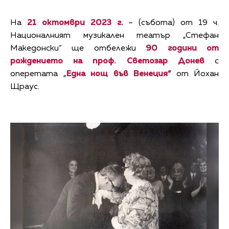
На
21 октомври 2023 г.
– (събота) от 19 ч.
Националният музикален театър „Стефан
Македонски“ ще отбележи
90 години от
рождението на
проф. Светозар Донев
с
оперетата „
Една нощ във Венеция“
от Йохан
Щраус.