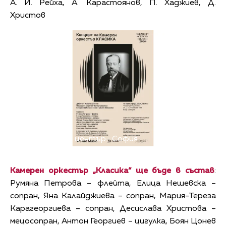
А. Й. Рейха, А. Карастоянов, П. Хаджиев, Д.
Христов
Снимка: Чешки център- София
Камерен оркестър „Класика“ ще бъде в състав
:
Румяна Петрова – флейта, Елица Нешевска –
сопран, Яна Калайджиева – сопран, Мария-Тереза
Карагеоргиева – сопран, Десислава Христова –
мецосопран, Антон Георгиев – цигулка, Боян Цонев