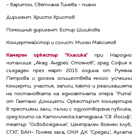
– баритон, Светлана Тинева – пиано
Диригент: Христо Христов
Помощник диригент: Естир Шишкова
Концертмайстор и солист: Милен Максимов
Камерен оркестър "Класика"
при Народно
читалище „Акад. Андрей Стоянов“, град София е
създаден през март 2015 година от Румяна
Петрова и досега осъществява много успешни
концерти, участия, записи, както и реализацията
на постановката на едноактната опера "Рита"
от Гаетано Доницети. Оркестърът концертира
в престижни зали, пълни с одухотворена публика,
сред които са Католическа катедрала "Св. Йосиф",
театър "Освобождение", Централен военен клуб,
СГХГ, БАН- Голяма зала, ОКИ ДК "Средец", Аулата