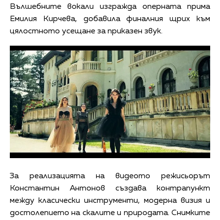
Вълшебните вокали изгражда оперната прима
Емилия Кирчева, добавила финалния щрих към
цялостното усещане за приказен звук.
За реализацията на видеото режисьорът
Константин Антонов създава контрапункт
между класически инструменти, модерна визия и
достолепието на скалите и природата. Снимките