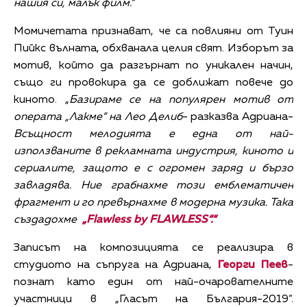
нашия си, малък филм.“
Момичетата признават, че са повлияни от Туин
Пийкс вълната, обхванала целия свят. Изборът за
мотив, който да разгърнат по уникален начин,
също ги провокира да се доближат повече до
киното. „
Базираме се на популярен мотив от
операта „Лакме“ на Лео Делиб
- разказва Адриана-
Всъщност мелодията е една от най-
използваните в рекламната индустрия, киното и
сериалите, защото е с огромен заряд и бързо
завладява. Ние грабнахме този емблематичен
фрагмент и го превърнахме в модерна музика. Така
създадохме
„
Flawless by FLAWLESS
“.“
Записът на композицията се реализира в
студиото на съпругa на Адриaна,
Георги Пеев
-
познат като един от най-очарователните
участници в „Гласът на България-2019“.