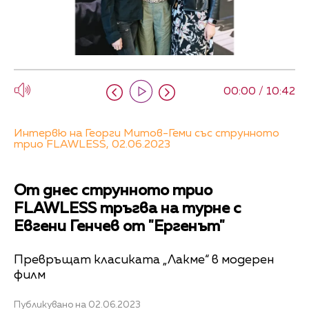
00:00 / 10:42
Интервю на Георги Митов-Геми със струнното
трио FLAWLESS, 02.06.2023
От днес струнното трио
FLAWLESS тръгва на турне с
Евгени Генчев от "Ергенът"
Превръщат класиката „Лакме“ в модерен
филм
Публикувано на 02.06.2023