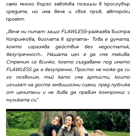
само много бързо завоюва позиции в кросоувър
средите, но има вече и своя пръв, авторски
проект.
„Вече ни питат: защо
FLAWLESS
-разказва Бистра
Копринкова, виолата в групата-
Това е думата,
която изразява действия без недостатък,
безупречност... Нашата цел е да сме такива.
Стремим се всичко, което създаваме под името
FLAWLESS
да е безупречно. Просто не може да си
го позволим, тъй като сме артисти, които
излизат на доста амбициозни сцени, пред публика
от ценители и не бива да правим компромис с
музиката си.“