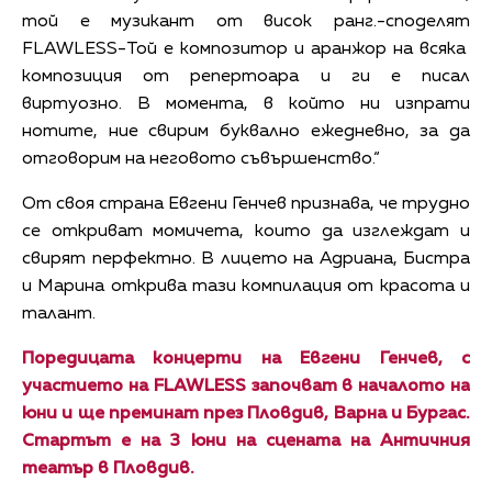
той е музикант от висок ранг.-споделят
FLAWLESS-Той е композитор и аранжор на всяка
композиция от репертоара и ги е писал
виртуозно. В момента, в който ни изпрати
нотите, ние свирим буквално ежедневно, за да
отговорим на неговото съвършенство.“
От своя страна Евгени Генчев признава, че трудно
се откриват момичета, които да изглеждат и
свирят перфектно. В лицето на Адриана, Бистра
и Марина открива тази компилация от красота и
талант.
Поредицата концерти на Евгени Генчев, с
участието на
FLAWLESS
започват в началото на
юни и ще преминат през Пловдив, Варна и Бургас.
Стартът е на 3 юни на сцената на Античния
театър в Пловдив.