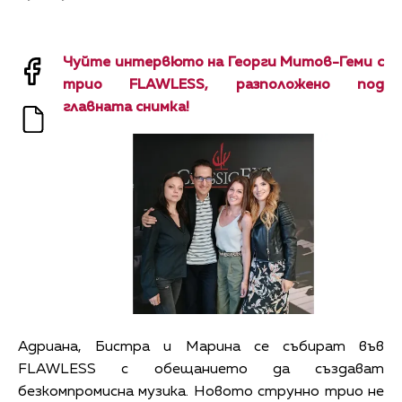
Чуйте интервюто на Георги Митов-Геми с
трио FLAWLESS, разположено под
главната снимка!
Адриана, Бистра и Марина се събират във
FLAWLESS с обещанието да създават
безкомпромисна музика. Новото струнно трио не