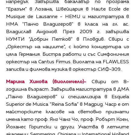
напредък. Завършва бакалавър по програма
“Еразъм” в Лозана, Швейцария в Haute Ecole de
Musique de Lausanne - HEMU и магистратура в
НМА "Панчо Владигеров" в класа на гл. ас.
Владислав Андонов. През 2009 г. завършва
НУМТИ “Добрин Петков“ в Пловдив. Свири с
„Оркестър на нациите“, с който концертира из
цяла Германия. Бистра работи и със Симфоничния
оркестър на Cantus Firmus. Виолата на FLAWLESS
записва и филмова музика в оркестър СИФ-309.
Марина Хинова (виолончело)-
Свири от 8-
годишна възраст. Завършва магистратура в ДМА
„Панчо Владигеров” и специализира в Esquela
Superior de Musica “Reina Sofia” в Мадрид. Часр е от
майсторските класове на световно признати
имена като проф. Янг Чанг Чо, проф. Робърт Коен,
Йоханес Горитски и други. Участва в летните
академии: Semmering, Chigiana и International Holland