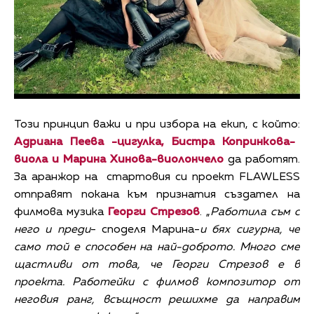
Този принцип важи и при избора на екип, с който:
Адриана Пеева -цигулка, Бистра Копринкова-
виола и Марина Хинова-виолончело
да работят.
За аранжор на стартовия си проект FLAWLESS
отправят покана към признатия създател на
филмова музика
Георги Стрезов
. „
Работила съм с
него и преди
- споделя Марина-
и бях сигурна, че
само той е способен на най-доброто. Много сме
щастливи от това, че Георги Стрезов е в
проекта. Работейки с филмов композитор от
неговия ранг, всъщност решихме да направим