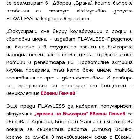
се реализират в Дворец „Врана“, който въпреки
особения си статут ексклузивно допуска
FLAWLESS за кадрите в проекта.
„Фокусирани сме върху колаборации с родни и
световни имена. – издават FLAWLESS-Предстои
ни влизане и в студио за записи на българска
народна песен, като това ще са първите етно
мотиви в репертоара ни. Подготвяме активна
клубна програма, тъй като вече имаме такива
запитвания за арт и джаз фестивали. И разбира
се… предстоят ни поредица от концерти с
великолепния
Евгени Генчев
.“
Още преди FLAWLESS да наберат популярност
актуалния
„ереген на България“ Евгени Генчев
се
свързва с Адриана, Бистра и Марина и им отправя
покана за съвместна работа. „Отвъд всичко,
което се случва в телевизионен ефир с Евгени,