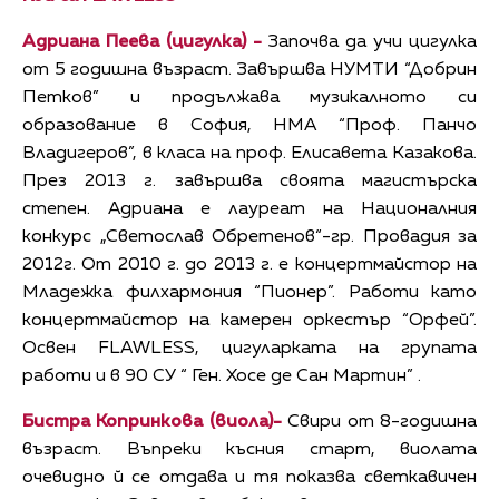
Адриана Пеева (цигулка)
-
Започва да учи цигулка
от 5 годишна възраст. Завършва НУМТИ “Добрин
Петков” и продължава музикалното си
образование в София, НМА “Проф. Панчо
Владигеров”, в класа на проф. Елисавета Казакова.
През 2013 г. завършва своята магистърска
степен. Адриана е лауреат на Националния
конкурс „Светослав Обретенов“-гр. Провадия за
2012г. От 2010 г. до 2013 г. е концертмайстор на
Младежка филхармония “Пионер”. Работи като
концертмайстор на камерен оркестър “Орфей”.
Освен FLAWLESS, цигуларката на групата
работи и в 90 СУ “ Ген. Хосе де Сан Мартин” .
Бистра Копринкова (виола)-
Свири от 8-годишна
възраст. Въпреки късния старт, виолата
очевидно й се отдава и тя показва светкавичен