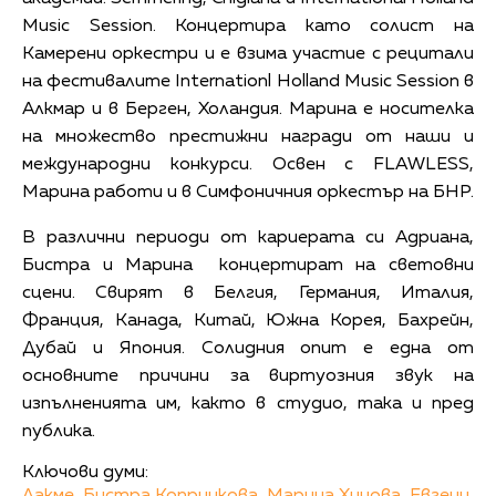
Music Session. Концертира като солист на
Камерени оркестри и е взима участие с рецитали
на фестивалите Internationl Holland Music Session в
Алкмар и в Берген, Холандия. Марина е носителка
на множество престижни награди от наши и
международни конкурси. Освен с FLAWLESS,
Марина работи и в Симфоничния оркестър на БНР.
В различни периоди от кариерата си Адриана,
Бистра и Марина концертират на световни
сцени. Свирят в Белгия, Германия, Италия,
Франция, Канада, Китай, Южна Корея, Бахрейн,
Дубай и Япония. Солидния опит е една от
основните причини за виртуозния звук на
изпълненията им, както в студио, така и пред
публика.
Ключови думи: