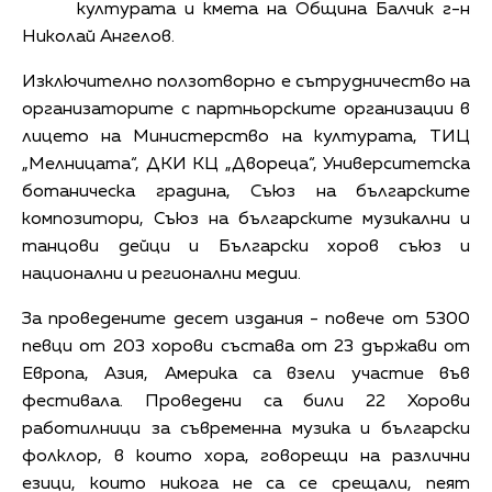
културата и кмета на Община Балчик г-н
Николай Ангелов.
Изключително ползотворно е сътрудничество на
организаторите с партньорските организации в
лицето на Министерство на културата, ТИЦ
„Мелницата“, ДКИ КЦ „Двореца“, Университетска
ботаническа градина, Съюз на българските
композитори, Съюз на българските музикални и
танцови дейци и Български хоров съюз и
национални и регионални медии.
За проведените десет издания - повече от 5300
певци от 203 хорови състава от 23 държави от
Европа, Азия, Америка са взели участие във
фестивала. Проведени са били 22 Хорови
работилници за съвременна музика и български
фолклор, в които хора, говорещи на различни
езици, които никога не са се срещали, пеят