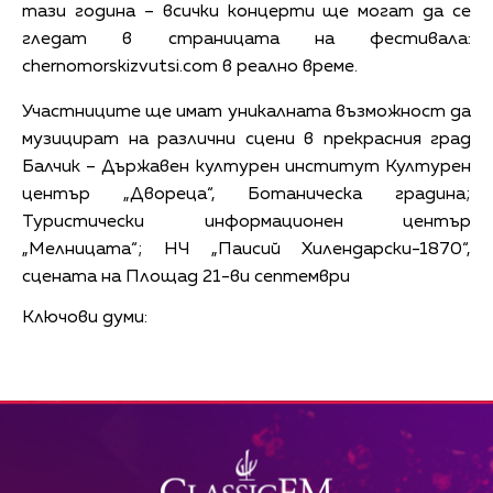
тази година – всички концерти ще могат да се
гледат в страницата на фестивала:
chernomorskizvutsi.com в реално време.
Участниците ще имат уникалната възможност да
музицират на различни сцени в прекрасния град
Балчик – Държавен културен институт Културен
център „Двореца“, Ботаническа градина;
Туристически информационен център
„Мелницата“; НЧ „Паисий Хилендарски-1870“,
сцената на Площад 21-ви септември
Ключови думи: