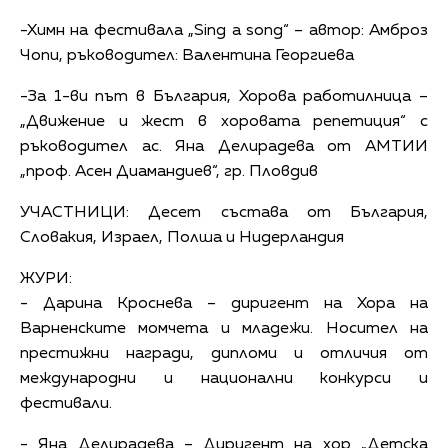
-Химн на фестивала „Sing a song“ – автор: Амброз
Чопи, ръководител: Валентина Георгиева
-За 1-ви път в България, Хорова работилница –
„Движение и жест в хоровата репетиция“ с
ръководител ас. Яна Делирадева от АМТИИ
„проф. Асен Диамандиев“, гр. Пловдив
УЧАСТНИЦИ: Десет състава от България,
Словакия, Израел, Полша и Нидерландия
ЖУРИ:
- Дарина Кроснева – диригент на Хора на
Варненските момчета и младежи. Носител на
престижни награди, дипломи и отличия от
международни и национални конкурси и
фестивали.
- Яна Делирадева – Диригент на хор „Детска