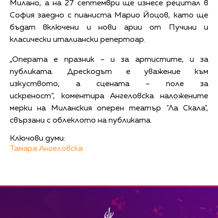
Милано, а на 27 септември ще изнесе рецитал в
София заедно с пианиста Марио Йоцов, като ще
бъдат включени и нови арии от Пучини и
класически италиански репертоар.
„Операта е празник – и за артистите, и за
публиката. Дрескодът е уважение към
изкуството, а сцената – поле за
искреност“, коментира Ангеловска наложените
мерки на Миланския оперен театър "Ла Скала",
свързани с облеклото на публиката.
Ключови думи:
Тамара Ангеловска