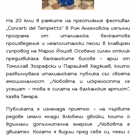
На 20 юли в рамките на престижния фестивал
„Concerti del Tempietto“ в Рим Ангеловска изпълни
програма от италианска белкантова
произведения и неаполитански песни в клавирен
съпровод на Марио Йоцов. Особено силен отклик
предизвикаха балканските бисове – арии от
Томислав Зографски и Парашкев Хаджиев, които
развълнуваха италианската публика със своята
емоционалност. „Любовта и искреността се
усещат – това е силата на балканския артист“,
казва Тамара.
Публиката я изненада приятно – на първите
редове имало млади влюбени двойки, които ѝ
вдъхнали допълнителна енергия. „Любовта е
двигател. Когато я видиш пред себе си, пееш с