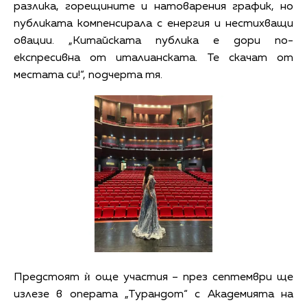
разлика, горещините и натоварения график, но
публиката компенсирала с енергия и нестихващи
овации. „Китайската публика е дори по-
експресивна от италианската. Те скачат от
местата си!“, подчерта тя.
Предстоят ѝ още участия – през септември ще
излезе в операта „Турандот“ с Академията на