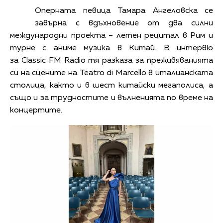
Оперната певица Тамара Ангеловска се
завърна с вдъхновение от два силни
международни проекта – летен рецитал в Рим и
турне с аниме музика в Китай. В интервю
за Classic FM Radio тя разказа за преживяванията
си на сцените на Teatro di Marcello в италианската
столица, както и в шест китайски мегаполиса, а
също и за трудностите и вълненията по време на
концертите.