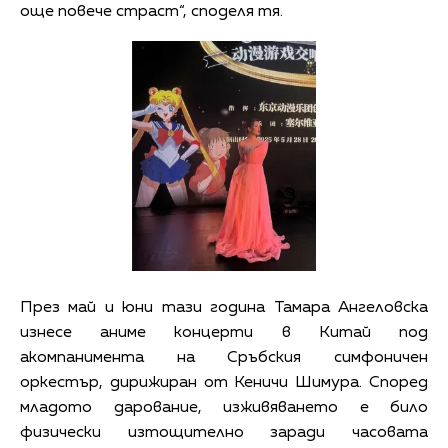
още повече страст“, споделя тя.
През май и юни тази година Тамара Ангеловска
изнесе аниме концерти в Китай под
акомпанимента на Сръбския симфоничен
оркестър, дирижиран от Кеничи Шимура. Според
младото дарование, изживяването е било
физически изтощително заради часовата