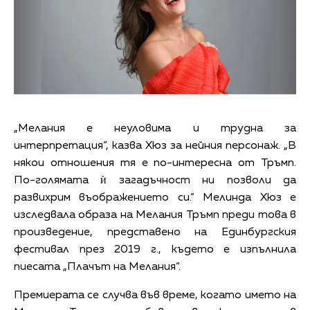
„Мелания е неуловима и трудна за
интерпретация“, казва Хюз за нейния персонаж. „В
някои отношения тя е по-интересна от Тръмп.
По-голямата ѝ загадъчност ни позволи да
развихрим въображението си.“ Мелинда Хюз е
изследвала образа на Мелания Тръмп преди това в
произведение, представено на Единбургския
фестивал през 2019 г., където е изпълнила
пиесата „Плачът на Мелания“.
Премиерата се случва във време, когато името на