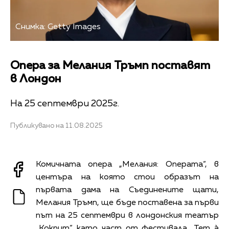
Снимка: Getty Images
Опера за Мелания Тръмп поставят
в Лондон
На 25 септември 2025г.
Публикувано на 11.08.2025
Комичната опера „Мелания: Операта“, в
центъра на която стои образът на
първата дама на Съединените щати,
Мелания Тръмп, ще бъде поставена за първи
път на 25 септември в лондонския театър
„Кокпит“ като част от фестивала „Тет à