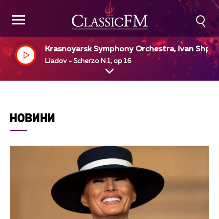
Krasnoyarsk Symphony Orchestra, Ivan Shpill
r, dir
Liadov - Scherzo N 1, op 16
НОВИНИ