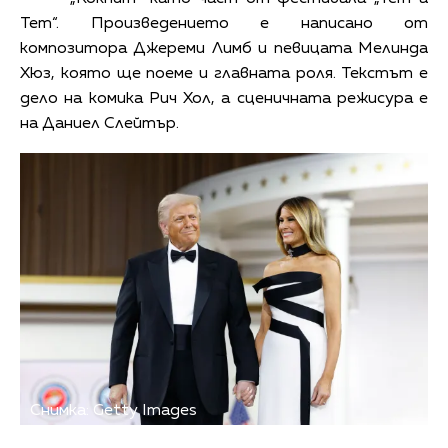
Тет“. Произведението е написано от
композитора Джереми Лимб и певицата Мелинда
Хюз, която ще поеме и главната роля. Текстът е
дело на комика Рич Хол, а сценичната режисура е
на Даниел Слейтър.
Снимка: Getty Images