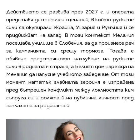
Действието се развива през 2027 г. и операта
представя дистопичен сценарий, в който руските
сили са окупирали Украйна, Унгария и Румъния и се
придвижват на запад. В този контекст Мелания
посещава училище в Словения, за да произнесе реч
за кампанията си срещу тормоза. Тогава е
обявено предстоящото нахлуване на руските
сили в родната ѝ страна, а Белият дом нарежда на
Мелания да напусне учебното заведение. От този
момент нататък главната героиня е изправена
пред вътрешен конфликт между лоялността към
съпруга си и ролята й на публична личност пред
заплахата за родината й.