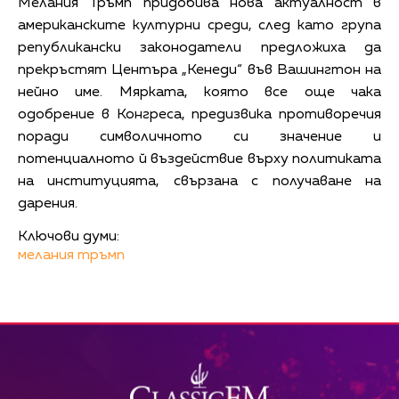
Мелания Тръмп придобива нова актуалност в
американските културни среди, след като група
републикански законодатели предложиха да
прекръстят Центъра „Кенеди“ във Вашингтон на
нейно име. Мярката, която все още чака
одобрение в Конгреса, предизвика противоречия
поради символичното си значение и
потенциалното й въздействие върху политиката
на институцията, свързана с получаване на
дарения.
Ключови думи:
мелания тръмп