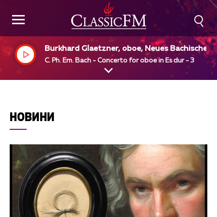
Burkhard Glaetzner, oboe, Neues Bachisches 
ollegium Musicum, Leipzig, Max Pommer, dir
C. Ph. Em. Bach - Concerto for oboe in Es dur - 3
НОВИНИ