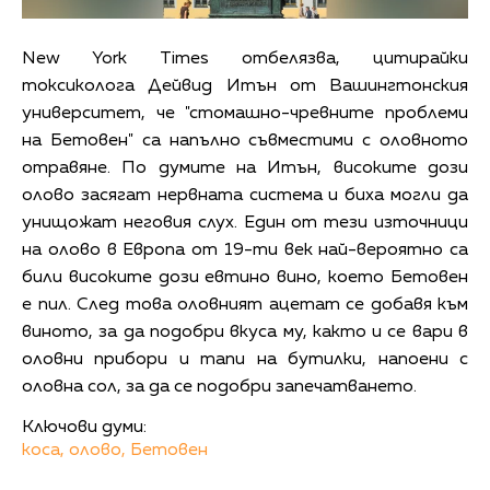
New York Times отбелязва, цитирайки
токсиколога Дейвид Итън от Вашингтонския
университет, че "стомашно-чревните проблеми
на Бетовен" са напълно съвместими с оловното
отравяне. По думите на Итън, високите дози
олово засягат нервната система и биха могли да
унищожат неговия слух. Един от тези източници
на олово в Европа от 19-ти век най-вероятно са
били високите дози евтино вино, което Бетовен
е пил. След това оловният ацетат се добавя към
виното, за да подобри вкуса му, както и се вари в
оловни прибори и тапи на бутилки, напоени с
оловна сол, за да се подобри запечатването.
Ключови думи:
коса,
олово,
Бетовен