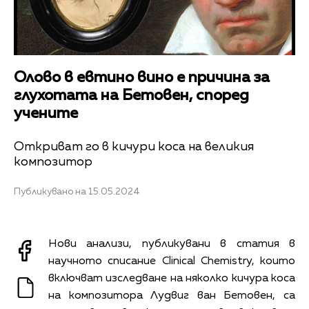
Олово в евтино вино е причина за
глухотата на Бетовен, според
учените
Откриват го в кичури коса на великия
композитор
Публикувано на 15.05.2024
Нови анализи, публикувани в статия в
научното списание Clinical Chemistry, които
включват изследване на няколко кичура коса
на композитора Лудвиг ван Бетовен, са