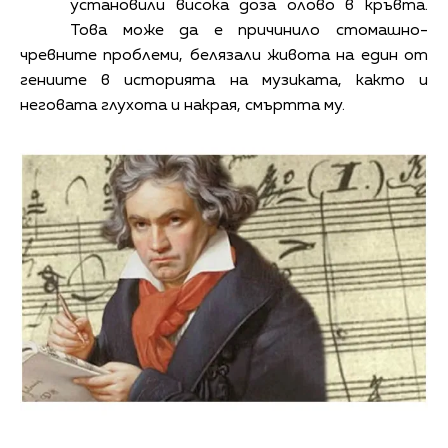
установили висока доза олово в кръвта.
Това може да е причинило стомашно-
чревните проблеми, белязали живота на един от
гениите в историята на музиката, както и
неговата глухота и накрая, смъртта му.