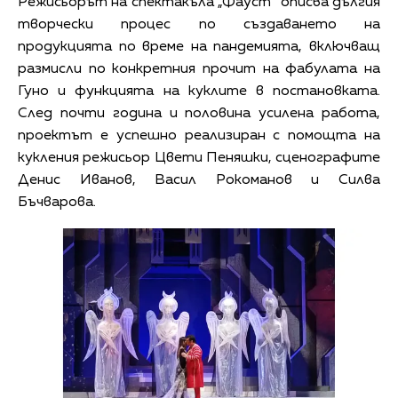
Режисьорът на спектакъла „Фауст“ описва дългия
творчески процес по създаването на
продукцията по време на пандемията, включващ
размисли по конкретния прочит на фабулата на
Гуно и функцията на куклите в постановката.
След почти година и половина усилена работа,
проектът е успешно реализиран с помощта на
кукления режисьор Цвети Пеняшки, сценографите
Денис Иванов, Васил Рокоманов и Силвa
Бъчварова.