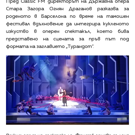
Пред Classic FM директорът на Държавна опера
Стара Загора Огнян Драганов разказва за
роденото в Барселона по време на тамошен
фестивал вдъхновение да интегрира кукленото
изкуство в оперен спектакъл, което бива
представено на сцената за пръв път под
формата на заглавието „Турандот“.