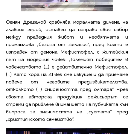
Огнян Драганов сравнява моралната дилема на
главния герой, оставен да направи своя избор
между праведния живот и необятната и
примамлива „бездна от желания“, пред която е
изправен от демона Мефистофел, с житейския
път на модерния човек: „Големият победител в
човечеството (…) е действително Мефистофел.
(…) Като хора на 21.век сме изкушени да приемаме
повече от неговите предизвикателства,
отколкото (…) смиреността пред олтара“. Чрез
своята авторска продукция режисьорът се
стреми да привлече вниманието на публиката към
въпроса за значимостта на „суетата“ пред
„християнското семейство“.