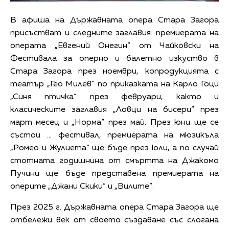
В афиша на Държавната опера Стара Загора
присъстват и следните заглавия: премиерата на
операта „Евгений Онегин“ от Чайковски на
Фестивала за оперно и балетно изкуство в
Стара Загора през ноември, копродукцията с
театър „Гео Милев“ по приказката на Карло Гоци
„Синя птичка“ през февруари, както и
класическите заглавия „Ловци на бисери“ през
март месец и „Норма“ през май. През юни ще се
състои … фестивал, премиерата на мюзикъла
„Ромео и Жулиета“ ще бъде през юли, а по случай
стотната годишнина от смъртта на Джакомо
Пучини ще бъде представена премиерата на
оперите „Джани Скики“ и „Вилите“.
През 2025 г. Държавната опера Стара Загора ще
отбележи век от своето създаване със слогана