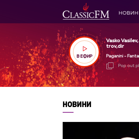
НОВИН
Vasko Vasilev,
trov,dir
Paganini - Fanta
В ЕФИР
Pop out p
Pop out p
НОВИНИ