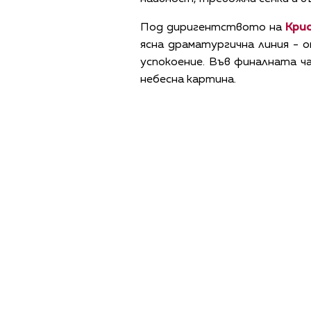
Под диригентството на
Кри
ясна драматургична линия - 
успокоение. Във финалната ч
небесна картина.