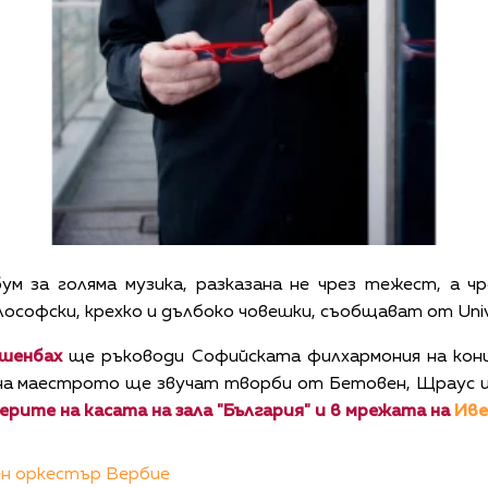
ум за голяма музика, разказана не чрез тежест, а чр
ософски, крехко и дълбоко човешки, съобщават от Unive
шенбах
ще ръководи Софийската филхармония на конц
а на маестрото ще звучат творби от Бетовен, Щраус 
рите на касата на зала "България" и в мрежата на
Ив
н оркестър Вербие