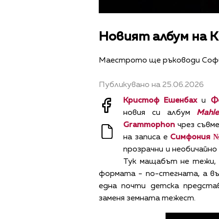
Новият албум на К
Маестрото ще ръководи Софи
Публикувано на 25.06.2026
Кристоф Ешенбах
и
Ф
новия си албум
Mahl
Grammophon
чрез съвм
на записа е
Симфония 
прозрачни и необичайно
Тук мащабът не тежи, 
формата - по-стегната, а в
една почти детска предста
заменя земната тежест.