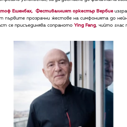
стоф Ешенбах,
Фестивалният оркестър Вербие
изгра
от първите прозрачни жестове на симфонията до ней
аст се присъединява сопраното
Ying Fang
, чийто глас