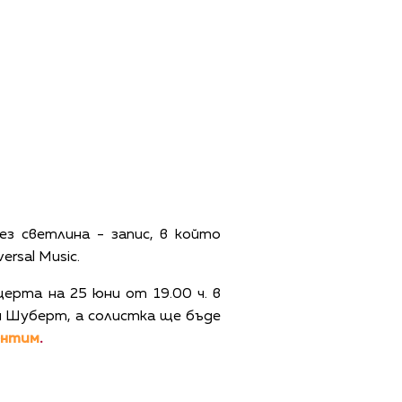
ез светлина - запис, в който
rsal Music.
ерта на 25 юни от 19.00 ч. в
и Шуберт, а солистка ще бъде
ентим
.