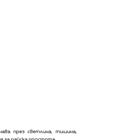
ава през светлина, тишина,
я за райска простота.