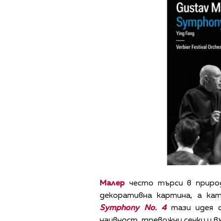
Малер
често търси в приро
декоративна картина, а кат
Symphony No. 4
тази идея с
наивност, тревожни сенки и в