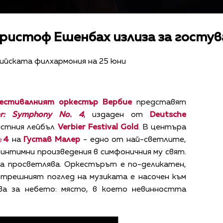
ристоф Ешенбах излиза за гостув
йската филхармония на 25 юни
естивалният оркестър Вербие
представят
er: Symphony No. 4
, издаден от
Deutsche
естния лейбъл
Verbier Festival Gold
. В центъра
№4
на
Густав Малер
- едно от най-светлите,
 интимни произведения в симфоничния му свят.
а просветлява. Оркестърът е по-деликатен,
ътрешният поглед на музиката е насочен към
ва за небето: място, в което невинността