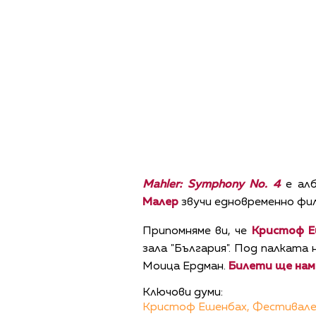
Mahler: Symphony No. 4
е алб
Малер
звучи едновременно фил
Припомняме ви, че
Кристоф Е
зала "България". Под палкат
Моица Ердман.
Билети ще наме
Ключови думи:
Кристоф Ешенбах,
Фестивале