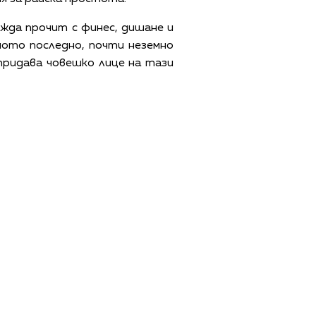
жда прочит с финес, дишане и
ното последно, почти неземно
 придава човешко лице на тази