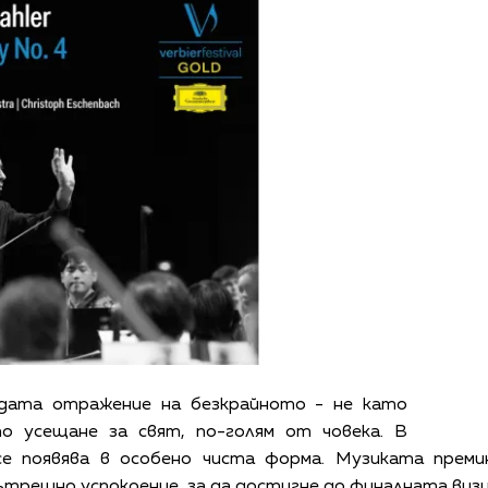
дата отражение на безкрайното - не като
о усещане за свят, по-голям от човека. В
е появява в особено чиста форма. Музиката премин
ътрешно успокоение, за да достигне до финалната визи