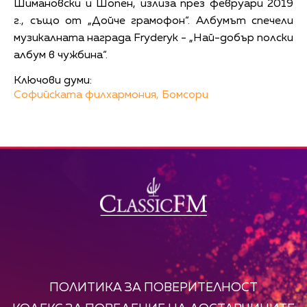
Шимановски и Шопен, излиза през февруари 2019
г., също от „Дойче грамофон“. Албумът спечели
музикалната награда Fryderyk - „Най-добър полски
албум в чужбина“.
Ключови думи:
Софийската филхармония,
Бомсори
ПОЛИТИКА ЗА ПОВЕРИТЕЛНОСТ