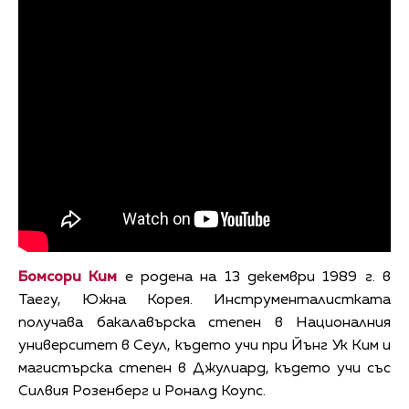
Бомсори Ким
е родена на 13 декември 1989 г. в
Таегу, Южна Корея. Инструменталистката
получава бакалавърска степен в Националния
университет в Сеул, където учи при Йънг Ук Ким и
магистърска степен в Джулиард, където учи със
Силвия Розенберг и Роналд Коупс.