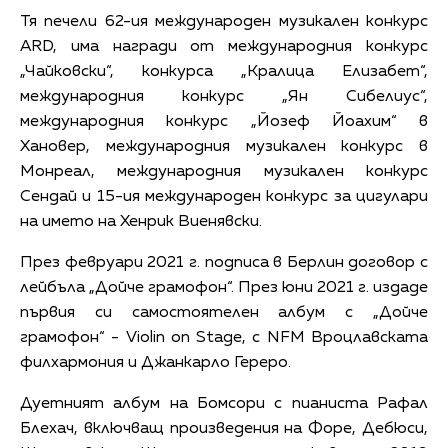
Тя печели 62-ия международен музикален конкурс
ARD, има награди от международния конкурс
„Чайковски“, конкурса „Кралица Елизабет“,
международния конкурс „Ян Сибелиус“,
международния конкурс „Йозеф Йоахим“ в
Хановер, международния музикален конкурс в
Монреал, международния музикален конкурс
Сендай и 15-ия международен конкурс за цигулари
на името на Хенрик Виенявски.
През февруари 2021 г. подписа в Берлин договор с
лейбъла „Дойче грамофон“. През юни 2021 г. издаде
първия си самостоятелен албум с „Дойче
грамофон“ - Violin on Stage, с NFM Вроцлавската
филхармония и Джанкарло Гереро.
Дуетният албум на Бомсори с пианиста Рафал
Блехач, включващ произведения на Форе, Дебюси,