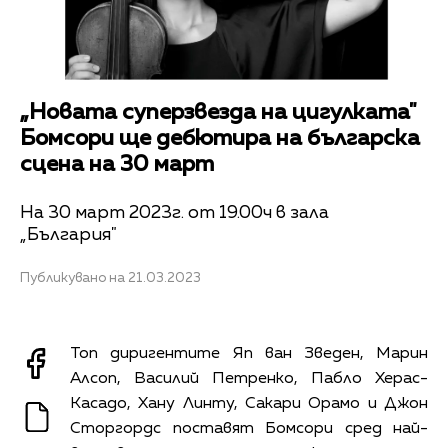
„Новата суперзвезда на цигулката"
Бомсори ще дебютира на българска
сцена на 30 март
На 30 март 2023г. от 19.00ч в зала
„България"
Публикувано на 21.03.2023
Топ диригентите Яп ван Зведен, Марин
Алсоп, Василий Петренко, Пабло Херас-
Касадо, Хану Линту, Сакари Орамо и Джон
Сторгордс поставят Бомсори сред най-