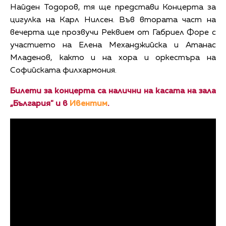
Найден Тодоров, тя ще представи Концерта за
цигулка на Карл Нилсен. Във втората част на
вечерта ще прозвучи Реквием от Габриел Форе с
участието на Елена Механджийска и Атанас
Младенов, както и на хора и оркестъра на
Софийската филхармония.
Билети за концерта са налични на касата на зала
„България" и в
Ивентим
.