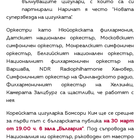
вълнуващите цигулари, с които са си
партнирали. Наричат я често "Новата
суперзвезда на цигулката".
Оркестри като Нюйоркската филхармония,
Датският национален оркестър, Московският
симфоничен оркестър, Монреалският симфоничен
оркестър, Белгийският национален оркестър,
Националният филхармоничен оркестър на
Варшава, NDR Radiophilharmonie Хановер,
Симфоничният оркестър на Финландското радио,
Филхармоничният оркестър на Хелзинки,
Камерата Залцбург са щастливи, че работят с
нея.
Корейската цигуларка Бомсори Ким ще се срещне
за първи път с българската публика
на 30 март
от 19.00 ч. в зала „България"
. Под съпровода на
Националния ни оркестър, ръководен от маестро