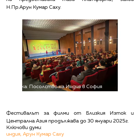
Н.Пр.Арун Кумар Саху.
Снимка: Посолство на Индия в София
Фестивалът за филми от Близкия Изток и
Централна Азия продължава до 30 януари 2025г.
Ключови думи:
индия,
Арун Кумар Саху