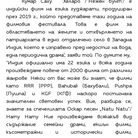
Кумар Саху. "Хеларо /"Нежен бунт"/ е
индийски филм на езика гуджарати, продуциран
през 2019 г., който представяме тази година на
филмовия фестивала. Това е филм за
овластяването на жените и отхвърлянето на
патриархата в едно отдалечено село в Западна
Индия, което е изправено пред недостиг на вода,
една периодична драма", заяви той. По думите му,
"Индия официално има 22 езика и всяка година
произвеждаме повече от 2000 филма от различни
жанрове. Някои от вас може би знаят, че филми
като RRR (РРР), Bahubali (Бахубали), Pushpa
(Пушпа) и KGF (КГФ) наскоро постигнаха
значителен световен успех. Вие, разбира се,
знаете за спечелилата Оскар песен „Natu Natu“/
Нату Нату. Ние произвеждаме всякакъв вид
съдържание: семейни драми, екшън филми,
късометражни и исторически филми,