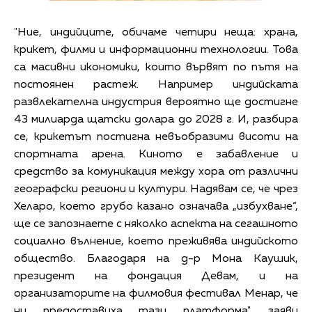
"Ние, индийците, обичаме четири неща: храна,
крикет, филми и информационни технологии. Това
са масивни икономики, които вървят по пътя на
постоянен растеж. Например индийската
развлекателна индустрия вероятно ще достигне
43 милиарда щатски долара до 2028 г. И, разбира
се, крикетът постигна невъобразими висоти на
спортната арена. Киното е забавление и
средство за комуникация между хора от различни
географски региони и култури. Надявам се, че чрез
Хеларо, което грубо казано означава „избухване“,
ще се запознаете с няколко аспекта на сегашното
социално вълнение, което преживява индийското
общество. Благодаря на д-р Мона Каушик,
президент на фондация Девам, и на
организаторите на филмовия фестивал Менар, че
ни предоставиха тази платформа", заяви