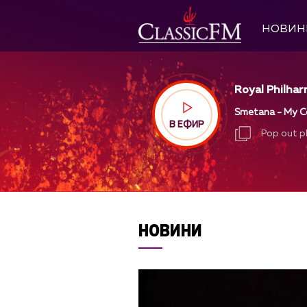
НОВИН
Royal Philhar
Smetana - My Co
В ЕФИР
Pop out p
Pop out p
НОВИНИ