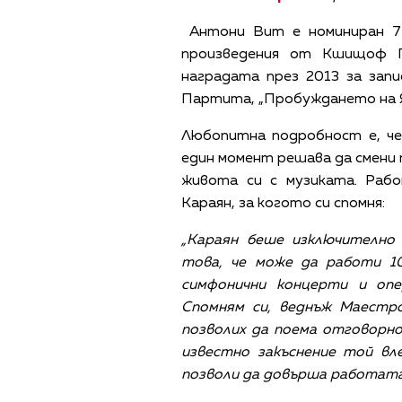
Антони Вит е номиниран 7 
произведения от Кшищоф П
наградата през 2013 за запи
Партита, „Пробуждането на Як
Любопитна подробност е, че
един момент решава да смени 
живота си с музиката. Раб
Караян, за когото си спомня:
„Караян беше изключително
това, че може да работи 1
симфонични концерти и опе
Спомням си, веднъж Маестро
позволих да поема отговорн
известно закъснение той вле
позволи да довърша работата