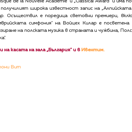
 Disque de la Nouvelle Academie" и „Classical Award" и им
и получилият широка известност запис на „Алпийскат
р. Осъществил е поредица световни премиери, вкл
мврийската симфония" на Войцех Килар е посветена 
изиране на полската музика в страната и чужбина, По
а".
 на касата на зала „България" и в
Ивентим.
тони Вит
КАЛЕНДАР
КОНТАКТИ
ЗА НАС
ПОВЕРИТЕЛНОСТ
КОДЕКС ЗА ПОВЕДЕНИЕ НА ДОСТАВЧИЦИТЕ
ОБ