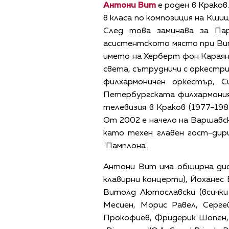
Антони Вит
е роден в Краков.
в класа по композиция на Кши
След това заминава за Па
асистентското място при Вит
името на Херберт фон Караян
света, сътрудничи с оркестри
филхармоничен оркестър, 
Петербургската филхармония
телевизия в Краков (1977–19
От 2002 е начело на Варшавск
като техен главен гост-дир
"Памплона".
Антони Вит има обширна дис
клавирни концерти), Йоханес 
Витолд Лютославски (всички
Месиен, Морис Равел, Серге
Прокофиев, Фридерик Шопен,