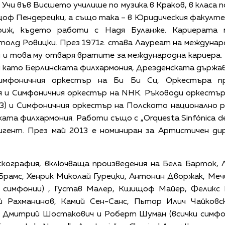
 Учи във Висшето училише по музика в Краков, в класа 
щоф Пендерецки, а също така – в Юридическия факулт
риж, където работи с Надя Буланже. Кариерата 
олд Ровицки. През 1971г. става Лауреат на междунаро
 и това му отваря вратите за международна кариера. 
 като Берлинската филхармония, Дрезденската държав
Симфоничния оркестър на Би Би Си, Оркестъра пр
 и Симфоничния оркестър на NHK. Ръководи оркестъра
83) и Симфоничния оркестър на Полското национално р
ата филхармония. Работи също с „Orquesta Sinfónica de
игент. През май 2013 е номиниран за Артистичен дир
кография, включваща произведения на Бела Барток, Л
Брамс, Хенрик Миколай Гурецки, Антонин Дворжак, Меч
 симфонии) , Густав Малер, Кшищоф Майер, Феликс
й Рахманинов, Камий Сен-Санс, Пьтор Илич Чайковс
 Дмитрий Шостакович и Роберт Шуман (всички симфон