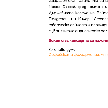
„Diapason d'Or", „Grand Prix du
Naxos, Decca), сред които е 
Държавната капела на Вайма
Пендерецки и Килар („Септе
творческа дейност и популяр
с „Брилянтна диригентска палк
Билети за концерта са налични
Ключови думи:
Софийската филхармония,
Ан
ПОЛИТИКА ЗА 