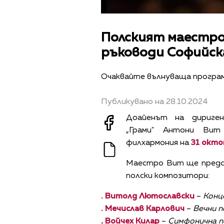
Полският маестро
ръководи Софийск
Очаквайте вълнуваща програм
Публикувано на 28.10.2024
Доайенът на дириге
„Грами"
Антони Вит
филхармония на
31 октом
Маестро Вит ще предс
полски композитори:
. Витолд Лютославски
–
Конц
. Мечислав Карлович
–
Вечни п
.
Войчех Килар
–
Симфонична п