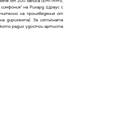
а повече от 200 записа (EMI-HMV,
а симфония" на Рихард Щраус с
ючително на произведения от
на диригента). За изтъкната
лското радио удостои артиста
ЩИ УСЛОВИЯ