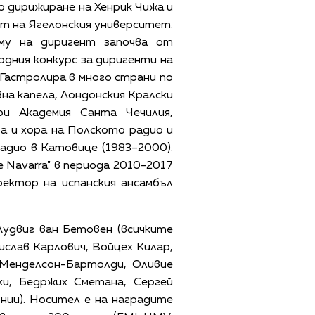
по дирижиране на Хенрик Чижа и
ет на Ягелонския университет.
му на диригент започва от
дния конкурс за диригенти на
Гастролира в много страни по
на капела, Лондонския Кралски
и Академия Санта Чечилия,
 и хора на Полското радио и
адио в Катовице (1983–2000).
 Navarra" в периода 2010-2017
ектор на испанския ансамбъл
удвиг ван Бетовен (всичките
ислав Карлович, Войцех Килар,
 Менделсон-Бартолди, Оливие
ки, Бедржих Сметана, Сергей
ии). Носител е на наградите