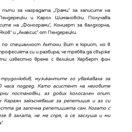
пъти за наградата „Грами" за записите на
ендерецки и Карол Шимановски. Получава
сите на „Фонограми", Концерт за валдхорна,
ов" и „Анаксис" от Пендерецки.
 по специалност Антони Вит е юрист, но в
професията си и разбира, че трябва да свърже
оти известно време с великия Херберт фон
 трудолюбив, музикантите го уважаваха за
0 часа подред. Като асистент на неговите
рни постановки, аз добих колосален опит.
 Караян закъсняваше за репетиция и аз си
остта да започна репетицията сам. Когато с
зе в залата, не ме спря, а се заслуша и ми
"
.