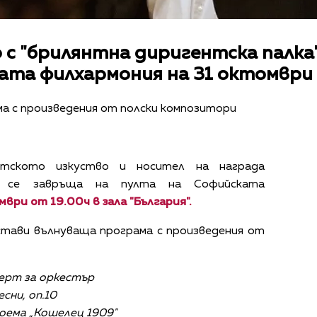
 с "брилянтна диригентска палк
ата филхармония на 31 октомври
а с произведения от полски композитори
нтското изкуство
и носител на награда
 се завръща на пулта на Софийската
ври от 19.00ч в зала "България".
тави вълнуваща програма с произведения от
ерт за оркестър
есни, оп.10
оема „Кошелец 1909"