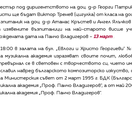
кестър под диригентството на доц. д-р Георги Патри
исти ще бъдат Виктор Тренев (цигулка) от класа на доц
ъзпитаник на доц. д-р Атанас Кръстев и Ангел Ялъчков 
т изявените възпитаници на най-старото висше учи
ождената дата на Панчо Владигеров –
13 март
.
18:00 в залата на бул. „Евлоги и Христо Георгиеви"
 музикална академия изразяват своите почит, любов
превърнал се в световен с творчеството си, чието и
ославил навред българското композиторско изкуство,
а Министерския съвет от 2 март 1995 г. БДК (Българс
икална академия „Проф. Панчо Владигеров", а от май 20
икална академия „Проф. Панчо Владигеров".