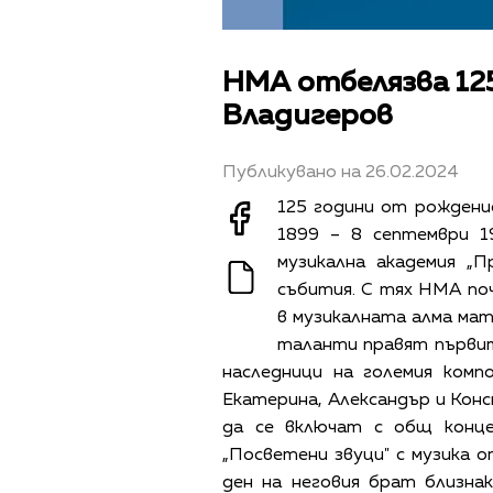
НМА отбелязва 12
Владигеров
Публикувано на 26.02.2024
125 години от рождени
1899 – 8 септември 1
музикална академия „П
събития. С тях НМА по
в музикалната алма мат
таланти правят първи
наследници на големия комп
Екатерина, Александър и Кон
да се включат с общ конц
„Посветени звуци" с музика 
ден на неговия брат близна