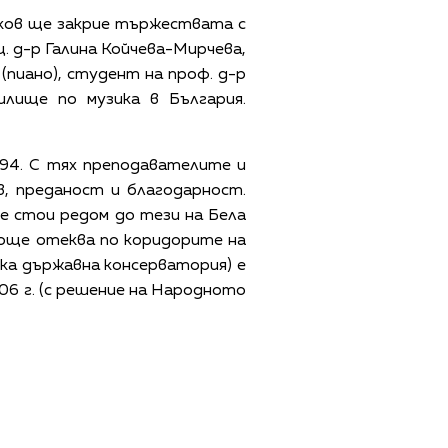
ков ще закрие тържествата с
. д-р Галина Койчева-Мирчева,
(пиано), студент на проф. д-р
лище по музика в България.
 №94. С тях преподавателите и
, преданост и благодарност.
ме стои редом до тези на Бела
 още отеква по коридорите на
ка държавна консерватория) е
06 г. (с решение на Народното