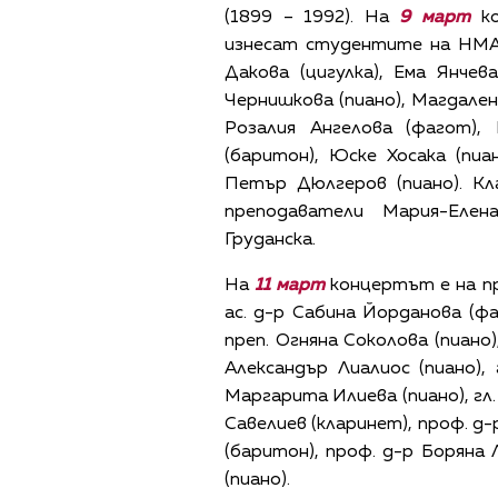
(1899 – 1992). На
9 март
ко
изнесат студентите на НМА.
Дакова (цигулка), Ема Янчев
Чернишкова (пиано), Магдален
Розалия Ангелова (фагот),
(баритон), Юске Хосака (пиа
Петър Дюлгеров (пиано). К
преподаватели Мария-Елен
Груданска.
На
11 март
концертът е на пре
ас. д-р Сабина Йорданова (фа
преп. Огняна Соколова (пиано)
Александър Лиалиос (пиано), 
Маргарита Илиева (пиано), гл.
Савелиев (кларинет), проф. д-
(баритон), проф. д-р Боряна 
(пиано).