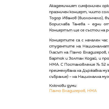
Академичният симфоничен ор
празничен концерт, чиито сол
Тодор Иванов (виолончело), в
Борислава Танева – едни о
Концертът ще се състои на р
Концертите са с начален час 
студентите на Националната
Гласът на Панчо Владигеров, 
Барток и Золтан Кодай, и пр
НМА. С Постановление № 52 н
преименувана на Държавна муз
събрание) – на Национална муз
Ключови думи:
Панчо Владигеров,
НМА