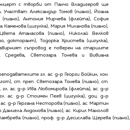
нцерт с творби от Панчо Владигеров ще
 Участват: Александър Томов (пиано), Йоана
а (пиано), Антония Мирчева (флейта), София
а Каменова (цигулка), Мария Миланова (пиано),
 Цвета Атанасова (пиано), Николай Велков
но, докторант), Тодорка Христева (цигулка),
лавирният съпровод е поверен на старшите
а Средева, Светозара Тонева и Вивиана
подавателите гл. ас. д-р Георги Бойкин, хон.
гот), ст. преп. Светозара Тонева (пиано), ст.
, гл. ас. д-р Ива Любомирова (флейта), ас. д-р
гл. ас. д-р Стоимен Пеев (цигулка), доц. д-р
 ас. д-р Гергана Несторова (пиано), ас. Мартин
р Даниела Андонова (пиано), ас. Кирил Манолов
Ламбрева (пиано), проф. д-р Десислава Щерева (пиано)