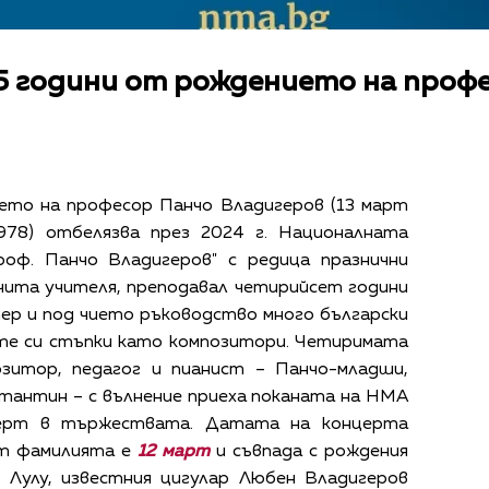
5 години от рождението на проф
ето на професор Панчо Владигеров (13 март
978) отбелязва през 2024 г. Националната
роф. Панчо Владигеров" с редица празнични
чита учителя, преподавал четирийсет години
ер и под чието ръководство много български
те си стъпки като композитори. Четиримата
озитор, педагог и пианист – Панчо-младши,
стантин – с вълнение приеха поканата на НМА
ерт в тържествата. Датата на концерта
от фамилията е
12 март
и съвпада с рождения
к Лулу, известния цигулар Любен Владигеров