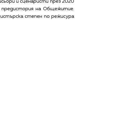
жисьори и сценаристи през 2020
– предистория на Общежитие.
гистърска степен по режисура
ЩИ УСЛОВИЯ