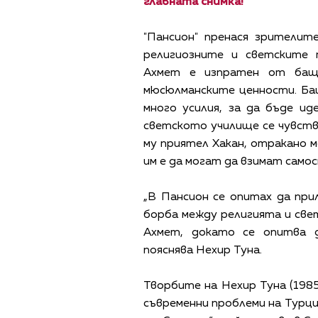
главната снимка!
"Пансион" пренася зрителит
религиозните и светските 
Ахмет е изпратен от баща
мюсюлманските ценности. Бащ
много усилия, за да бъде и
светското училище се чувства
му приятел Хакан, отракано 
им е да могат да взимат само
„В Пансион се опитах да при
борба между религията и свет
Ахмет, докато се опитва 
пояснява Нехир Туна.
Творбите на Нехир Туна (1985
съвременни проблеми на Турц