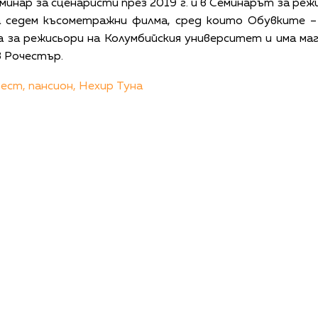
еминар за сценаристи през 2019 г. и в Семинарът за ре
на седем късометражни филма, сред които Обувките 
а за режисьори на Колумбийския университет и има ма
в Рочестър.
ест,
пансион,
Нехир Туна
КАЛЕНДАР
КОНТАКТИ
ЗА НАС
ПОВЕРИТЕЛНОСТ
КОДЕКС ЗА ПОВЕДЕНИЕ НА ДОСТАВЧИЦИТЕ
ОБ
©
2026
Радиокомпания Си.Джей ООД. Всички права са запазени.