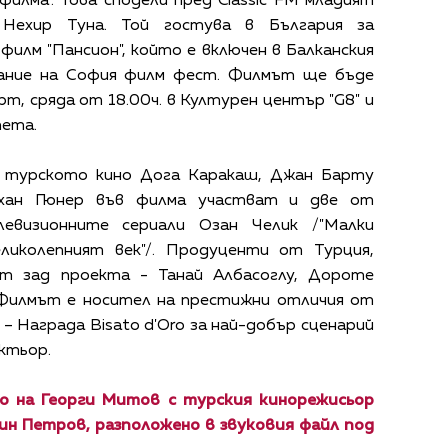
илма". Това сподели пред Classic FM младият
 Нехир Туна. Той гостува в България за
филм "Пансион", който е включен в Балканския
дание на София филм фест. Филмът ще бъде
рт, сряда от 18.00ч. в Културен център "G8" и
nema.
 турското кино Дога Каракаш, Джан Барту
рхан Гюнер във филма участват и две от
евизионните сериали Озан Челик /"Малки
Великолепният век"/. Продуценти от Турция,
ат зад проекта - Танай Албасоглу, Дороте
. Филмът е носител на престижни отличия от
– Награда Bisato d'Oro за най-добър сценарий
актьор.
 на Георги Митов с турския кинорежисьор
ин Петров, разположено в звуковия файл под