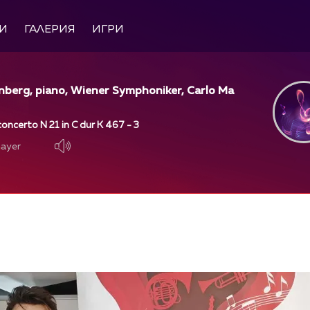
И
ГАЛЕРИЯ
ИГРИ
nberg, piano, Wiener Symphoniker, Carlo Ma
oncerto N 21 in C dur K 467 - 3
layer
layer