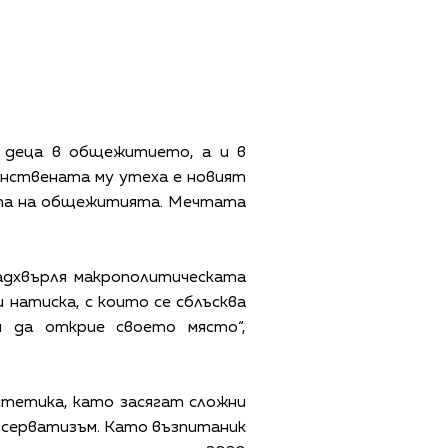
е деца в общежитието, а и в
динствената му утеха е новият
мата на общежитията. Мечтата
надхвърля макрополитическата
 натиска, с които се сблъсква
 да открие своето място“,
естетика, като засягат сложни
нсерватизъм. Като възпитаник