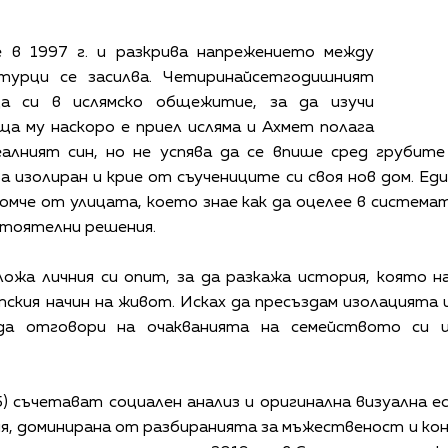
е в 1997 г. и разкрива напрежението между
турци се засилва. Четиринайсетгодишният
 си в ислямско общежитие, за да изучи
а му наскоро е приел исляма и Ахмет полага
деалният син, но не успява да се впише сред грубит
 изолиран и крие от съучениците си своя нов дом. Е
момче от улицата, което знае как да оцелее в систе
стоятелни решения.
ложа личния си опит, за да разкажа история, която 
ския начин на живот. Исках да пресъздам изолацията и
да отговори на очакванията на семейството си и
) съчетават социален анализ и оригинална визуална 
ия, доминирана от разбиранията за мъжественост и ко