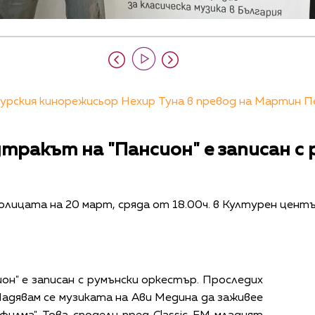
рския кинорежисьор Нехир Туна в превод на Мартин Пе
дтракът на "Пансион" е записан с
ицата на 20 март, сряда от 18.00ч. в Културен център 
он" е записан с румънски оркестър. Проследих
Надявам се музиката на Ави Медина да заживее