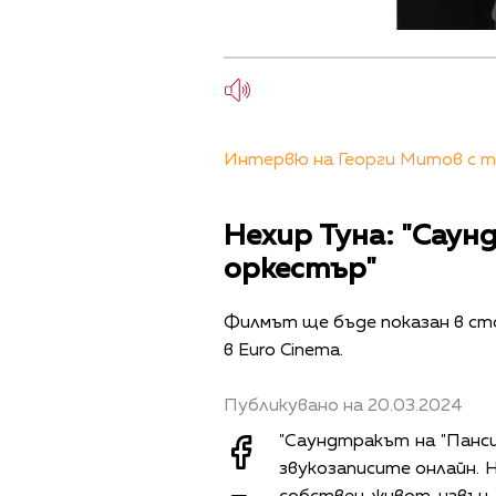
Интервю на Георги Митов с ту
Нехир Туна: "Саун
оркестър"
Филмът ще бъде показан в стол
в Euro Cinema.
Публикувано на 20.03.2024
"Саундтракът на "Панси
звукозаписите онлайн. 