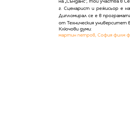
на „Сънданс“, той участва в С
г. Сценарист и режисьор е 
Дипломирал се е в програмат
от Техническия университет 
Ключови думи:
мартин петров,
София филм ф
ПОЛИТИКА ЗА 