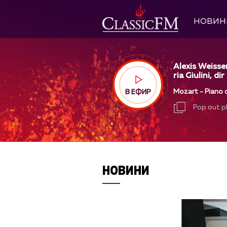
НОВИН
Alexis Weisse
ria Giulini, dir
Mozart - Piano c
В ЕФИР
Pop out p
Pop out p
НОВИНИ