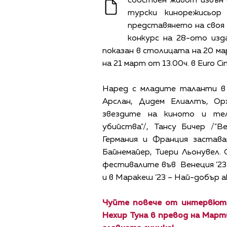
собствен живот извън ф
турски кинорежисьор
представянето на своя 
конкурс на 28-ото из
показан в столицата на 20 ма
на 21 март от 13.00ч. в Euro Ci
Наред с младите таланти в
Арслан, Дидем Елиалтъ, О
звездите на киното и тел
убийства"/, Тансу Бичер /"
Германия и Франция застав
Байнемайер, Тиери Льонувел
фестивалите във Венеция ’23 
и в Маракеш ’23 – Най-добър 
Чуйте повече от интервюто
Нехир Туна в превод на Март