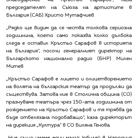
председателят на Съюза на артистите в
България (САБ) Христо Мутафчиев.
„Рядко ще видим да се чества толкова сериозна
годишнина, което само показва колко дълбока
следа е оставил Кръстьо Сарафов в историята
на България“, посочи генералният директор на
Българското национално радио (БНР) Милен
Митев.
„Кръстьо Сарафов е лицето и олицетворението
на волята на българския театър да продължи да
съществува. Затова ние в Столична община (СО)
празнуваме театъра чрез 150-ата годишнина от
рождението на Кръстьо Сарафов и тя трябва да
бъде отбелязана подобаващо“, каза директорът
на дирекция „Култура“ в СО Биляна Генова.
„Ние също имаме един малък юбилей в Народния