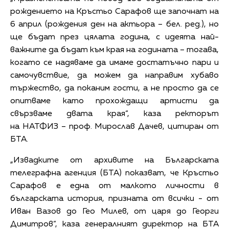
рождението на Кръстьо Сарафов ще започнат на
6 април (рождения ден на актьора – бел. ред.), но
ще бъдат през цялата година, с идеята най-
важните да бъдат към края на годината – тогава,
когато се надяваме да имаме достатъчно пари и
самочувствие, да можем да направим хубаво
тържество, да поканим гости, а не просто да се
опитваме като прохождащи артисти да
свързваме двата края“, каза ректорът
на
НАТФИЗ
– проф. Мирослав Дачев, цитиран от
БТА.
„Извадките от архивите на Българската
телеграфна агенция (БТА) показват, че Кръстьо
Сарафов е една от малкото личности в
българската история, призната от всички - от
Иван Вазов до Гео Милев, от царя до Георги
Димитров“, каза генералният директор на БТА