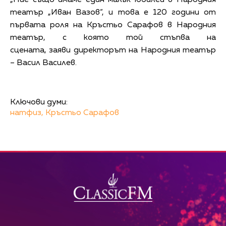
театър „Иван Вазов“, и това е 120 години от
първата роля на Кръстьо Сарафов в Народния
театър, с която той стъпва на
сцената, заяви директорът на Народния театър
– Васил Василев.
Ключови думи:
натфиз,
Кръстьо Сарафов