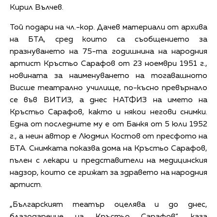
Кирил Вълчев.
Той подари на чл.-кор. Дачев материали от архива
на БТА, сред които са съобщението за
празнуването на 75-та годишнина на народния
артист Кръстьо Сарафов от 23 ноември 1951 г.,
новината за наименуването на тогавашното
Висше театрално училище, по-късно превърнало
се във ВИТИЗ, а днес
НАТФИЗ
на името на
Кръстьо Сарафов, както и някои негови снимки.
Една от последните му е от Банкя от 5 юли 1952
г., а неин автор е Людмил Костов от пресфото на
БТА. Снимката показва дома на Кръстьо Сарафов,
пълен с лекари и представители на медицинския
надзор, които се грижат за здравето на народния
артист.
„Българският театър оцелява и до днес,
благодарение на Кръстьо Сарафов“, каза