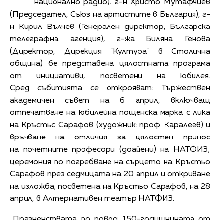
национално радио), г-н Христо Мутафчиев
(Председател, Съюз на артистите в България), г-
н Кирил Вълчев (Генерален директор, Българска
телеграфна агенция), г-жа Биляна Генова
(Директор, Дирекция "Култура" в Столична
община) бе представена цялостната програма
от инициативи, посветени на юбилея.
Сред събитията се открояват: Тържествен
академичен съвет на 6 април, включващ
отпечатване на юбилейна пощенска марка с лика
на Кръстьо Сарафов (художник: проф. Каралеев) и
връчване на отличия за цялостен принос
на почетните професори (доайени) на НАТФИЗ;
церемония по погребване на сърцето на Кръстьо
Сарафов през седмицата на 20 април и откриване
на изложба, посветена на Кръстьо Сарафов, на 28
април, в Алтернативен театър НАТФИЗ.
„Празненствата по повод 150-годишнината от