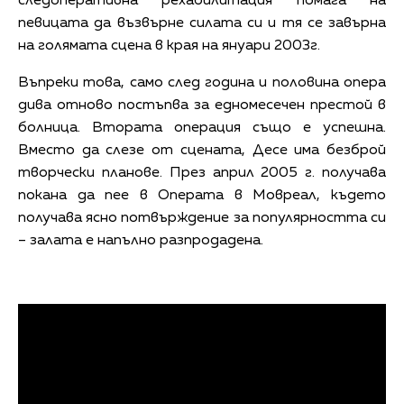
следоперативна рехабилитация помага на
певицата да възвърне силата си и тя се завърна
на голямата сцена в края на януари 2003г.
Въпреки това, само след година и половина опера
дива отново постъпва за едномесечен престой в
болница. Втората операция също е успешна.
Вместо да слезе от сцената, Десе има безброй
творчески планове. През април 2005 г. получава
покана да пее в Операта в Мовреал, където
получава ясно потвърждение за популярността си
– залата е напълно разпродадена.