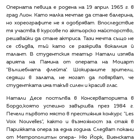
Оперната певица е родена на 19 април 1965 г. в
град Лион. Като малка мечтае да стане балерина,
но хореографите не я одобряват. Впоследствие
тя участва в курсове по актьорско майсторство,
решавайки да стане актриса. Тази мечта също не
се сбъдва, тъй като се разкрива вокалния й
талант. В студентския театър Натали изпява
арията на Памина от операта на Моцарт
"Вълшебната флейта". Шокираните зрители,
седящи в залата, не могат да повярват, че
студентката има такъв силен и красив глас.
Натали Десе постъпва в Консерваторията в
Бордо,която успешно завършва през 1984 г.
Печели първото място в престижния конкурс "Les
Voix Nouvelles", както и възможност за стаж в
Парижката опера за една година. Следват покани
от Метрополитън опера- Ню Йорк, Виенската