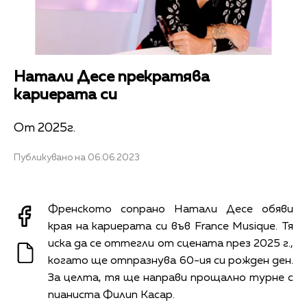
Натали Десе прекратява
кариерата си
От 2025г.
Публикувано на 06.06.2023
Френското сопрано Натали Десе обяви
края на кариерата си във France Musique. Тя
иска да се оттегли от сцената през 2025 г.,
когато ще отпразнува 60-ия си рожден ден.
За целта, тя ще направи прощално турне с
пианиста Филип Касар.