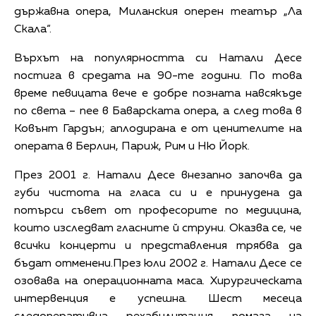
държавна опера, Миланския оперен театър „Ла
Скала“.
Върхът на популярността си Натали Десе
постига в средата на 90-те години. По това
време певицата вече е добре позната навсякъде
по света – пее в Баварската опера, а след това в
Ковънт Гардън; аплодирана е от ценителите на
операта в Берлин, Париж, Рим и Ню Йорк.
През 2001 г. Натали Десе внезапно започва да
губи чистота на гласа си и е принудена да
потърси съвет от професорите по медицина,
които изследват гласните й струни. Оказва се, че
всички концерти и представления трябва да
бъдат отменени.През юли 2002 г. Натали Десе се
озовава на операционната маса. Хирургическата
интервенция е успешна. Шест месеца