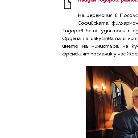
Найден Тодоров, разпол
На церемония в Посол
Софийската филхармо
Тодоров беше удостоен с е
Ордена на изкуствата и лит
името на министъра на к
френският посланик у нас Жое