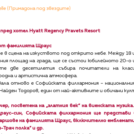
telle (Примадона под звездите)
пред хотел Hyatt Regency Pravets Resort
 от фамилията Щраус
 в сцена на изкуството под открито небе. Между 18 и 
ния площад на града, ще се състои юбилейното 20-о из
ите две десетилетия събира почитатели на класи
иродна и артистична атмосфера.
вала отново е Софийската филхармония – националния
айден Тодоров, един от най-активните и обичани кул
ер, посветена на „златния век“ на виенската музик
раус-син, Софийската филхармония ще представи 
 маршове на фамилията Щраус, включително емблемати
ч-Трач полка” и др.