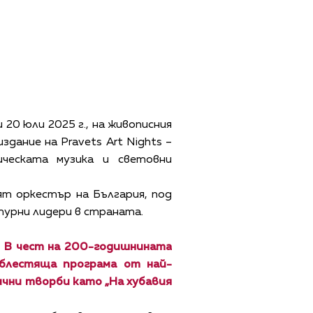
20 юли 2025 г., на живописния
дание на Pravets Art Nights –
ческата музика и световни
т оркестър на България, под
турни лидери в страната.
а. В чест на 200-годишнината
блестяща програма от най-
чни творби като „На хубавия