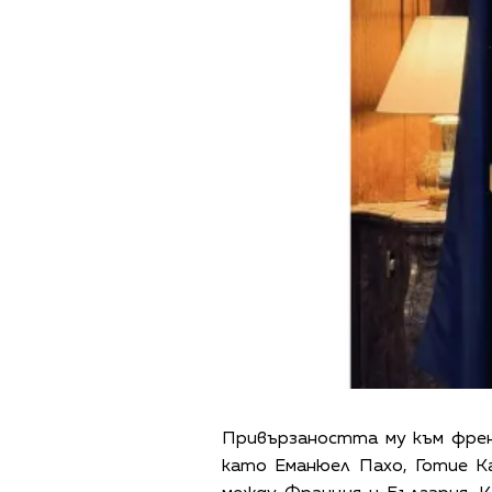
Привързаността му към френ
като Еманюел Пахо, Готие К