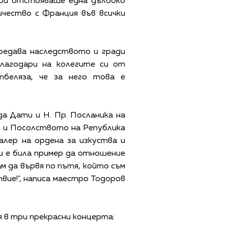
той отстояваше една дълбоко
чество с Франция във всички
редава наследството и гради
лагодари на колегите си от
беляза, че за него това е
а Дати и Н. Пр. Посланика на
т и Посолството на Република
лер на ордена за изкуства и
и е била пример да отношение
м да вървя по пътя, който съм
вие!", написа маестро Тодоров
 в три прекрасни концерта: