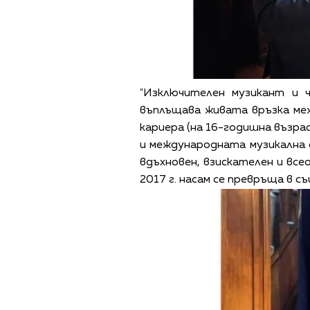
"Изключителен музикант и ч
въплъщава живата връзка меж
кариера (на 16-годишна възра
и международната музикална 
вдъхновен, взискателен и вс
2017 г. насам се превръща в 