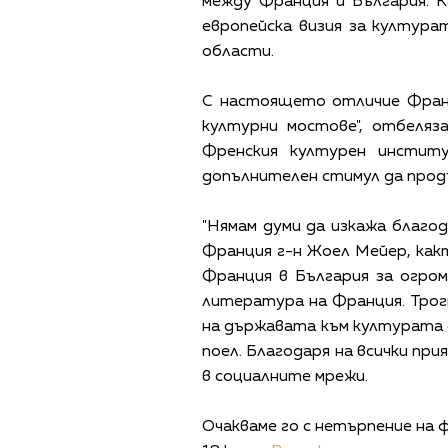
между Франция и България. 
европейска визия за култур
области.
С настоящето отличие Франц
културни мостове", отбеля
Френския културен инстит
допълнителен стимул да продъ
"Нямам думи да изкажа благо
Франция г-н Жоел Мейер, как
Франция в България за огро
литература на Франция. Трог
на държавата към културата с
поел. Благодаря на всички пр
в социалните мрежи.
Очакваме го с нетърпение на 