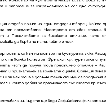
Като министър на културата между 2022 и 2023 г., 
ата и работеше за изграждането на солидно сътрудни
ия отдава почит на един отдаден творец, който п
заха от посолството. Маестрото от своя страна б
ут и Посолството за високото отличие, като от
лжава да върви по пътя, който е поел
дарността си към министъра на културата г-жа Рашид
то и на всички колеги от Френския културен институ
мната чест да получа това престижно отличие - Кава
нат и признателен за голямата оценка. Франция винаг
и и за мен това е допълнителен стимул да продължава
иятели, които добавиха празничност със своето присъст
фестивала ни, където ще води Софийската филхармония