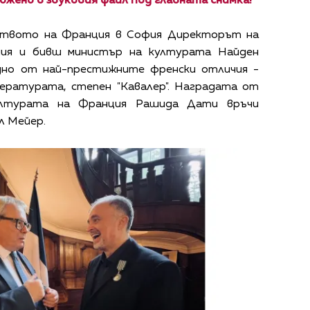
ожено в звуковия файл под главната снимка!
ството на Франция в София Директорът на
ния и бивш министър на културата Найден
дно от най-престижните френски отличия -
ературата, степен "Кавалер". Наградата от
ултурата на Франция Рашида Дати връчи
л Мейер.