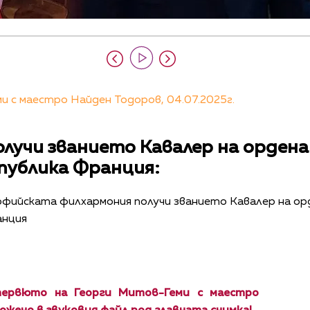
 с маестро Найден Тодоров, 04.07.2025г.
лучи званието Кавалер на ордена 
публика Франция:
фийската филхармония получи званието Кавалер на орд
анция
ервюто на Георги Митов-Геми с маестро