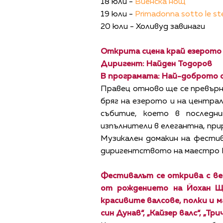
18 юли -
Виенска нощ
19 юли -
Primadonna sotto le s
20 юли - Холивуд завинаги
Открита сцена край езерото 
Диригент: Найден Тодоров
В програмата: Най-доброто
Правец отново ще се превърне
бряг на езерото и на централ
събитие, което в последн
изпълнители в елегантна, пр
Музикален домакин на фести
диригентството на маестро Н
Фестивалът се открива с веч
от рождението на Йохан Щ
красивите валсове, полки и
син Дунав“, „Кайзер валс“, „Три