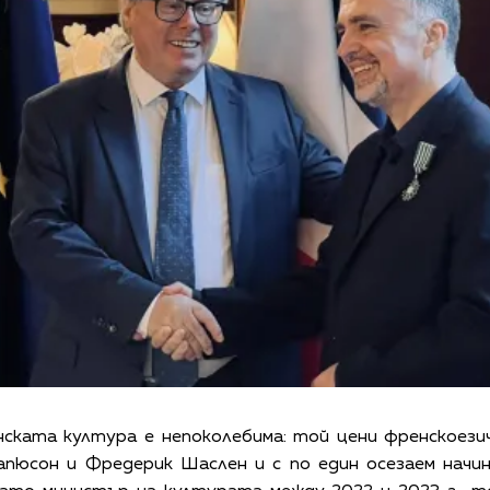
ската култура е непоколебима: той цени френскоезич
апюсон и Фредерик Шаслен и с по един осезаем начин