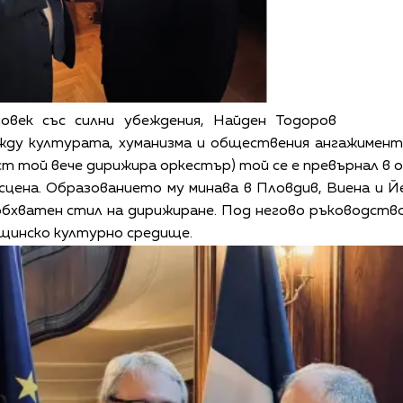
овек със силни убеждения, Найден Тодоров
ду културата, хуманизма и обществения ангажимент.
ст той вече дирижира оркестър) той се е превърнал в 
сцена. Образованието му минава в Пловдив, Виена и Й
еобхватен стил на дирижиране. Под негово ръководст
същинско културно средище.