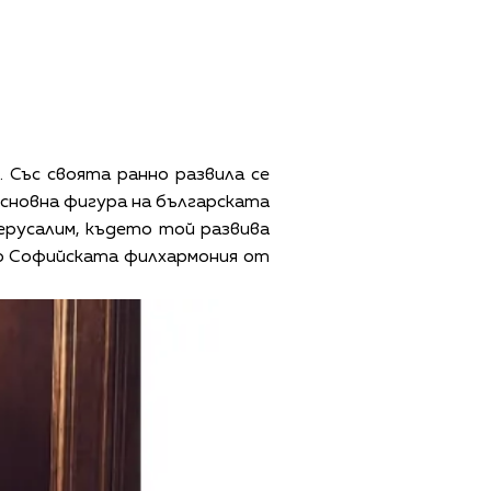
 Със своята ранно развила се
основна фигура на българската
ерусалим, където той развива
во Софийската филхармония от