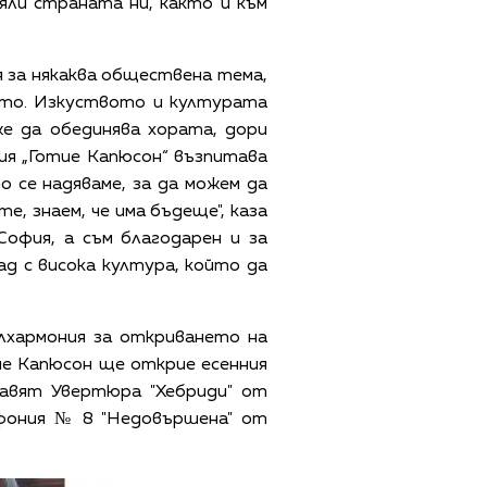
яли страната ни, както и към
я за някаква обществена тема,
вото. Изкуството и културата
же да обединява хората, дори
ция „Готие Капюсон“ възпитава
о се надяваме, за да можем да
, знаем, че има бъдеще", каза
офия, а съм благодарен и за
ад с висока култура, който да
илхармония за откриването на
тие Капюсон ще открие есенния
тавят Увертюра "Хебриди" от
мфония № 8 "Недовършена" от