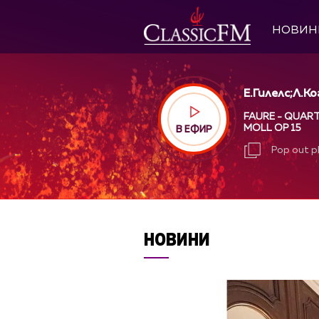
НОВИН
Е.Гилелс;Л.К
FAURE - QUARTE
MOLL OP 15
В ЕФИР
Pop out p
Pop out p
НОВИНИ