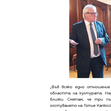
„Във всяко едно отношение 
областта на културата. Н
близки. Смятам, че три п
гостуването на Готие Капюсо