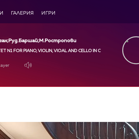
И
ГАЛЕРИЯ
ИГРИ
оган;Руд.Баршай;М.Ростропови
T N1 FOR PIANO, VIOLIN, VIOAL AND CELLO IN C
layer
layer