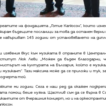
реатите на фондацията „Готие Капюсон“, които изне
гажирам бъдещите посланици за това да останем верни
 се навършват 145 години от установяването на дип
 изявения вкус към музиката в страните в Централн
ститут Люк Леви. „Можем да бъдем благодарни, че
нистърът на културата на България, който е музикал
и музикант“. Тази максима може да се приложи и тук, з
подчерта той.
ежките ми години. Сега е наш ред да окажем подкре
ата помощ беше нужна. Щастлив съм да се върна в С
зикантите от вчерашния концерт, но и на оркестрант
апюсон.