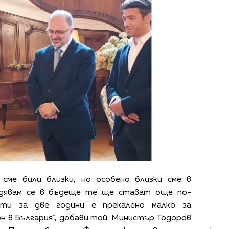
сме били близки, но особено близки сме в
адявам се в бъдеще те ще стават още по-
ъти за две години е прекалено малко за
н в България“, добави той. Министър Тодоров