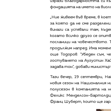
изрази благодарността си къ
фондацията на името на виол
„Ние живеем във време, в кое
за която да не сме разделен
винаги са успявали там, къд
когато всичко друго се опитв
посланици на човечеството. Т
продължим напред. Има момент
още Тодоров. "Убеден съм, 
гостуването на Аугустин Хайд
задава тон“, добави министър
Тази вечер, 19 септември, Н
новия сезон на Националния н
полусезон в компанията на 
Феликс Менделсон-Бартолди,
Франц Шуберт, които ще гар