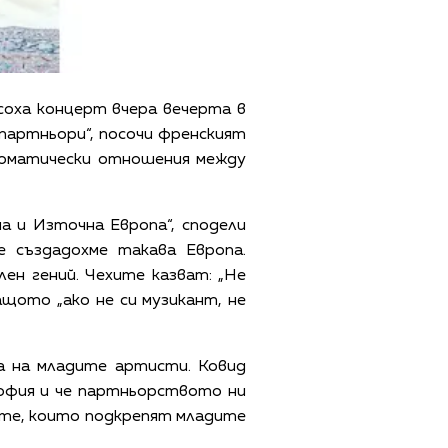
соха концерт вчера вечерта в
 партньори“, посочи френският
ломатически отношения между
а и Източна Европа“, сподели
 създадохме такава Европа.
ен гений. Чехите казват: „Не
ащото „ако не си музикант, не
па на младите артисти. Ковид
офия и че партньорството ни
ите, които подкрепят младите