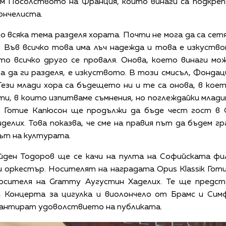
м Посолството на Франция, които винаги са подкреп
ончелиста.
то всяка тема разделя хората. Почти не мога да са сет
и. Във всичко това има лъч надежда и това е изкуст
ето всичко друго се проваля. Онова, което винаги мо
а да ги разделя, е изкуството. В този смисъл, Фонда
ези млади хора са бъдещето ни и те са онова, в коет
и, в които изпитваме съмнения, но поглеждайки младите
че Готие Капюсон ще продължи да бъде чест гост в С
елих. Това показва, че сме на правия път да бъдем гр
ът на културата.
айден Тодоров ще се качи на пулта на Софийската ф
и оркестър. Носителят на наградата Opus Klassik Го
носителя на Grammy Аугустин Хаделих. Те ще предс
 Концерта за цигулка и виолончело от Брамс и Си
антират удоволствието на публиката.