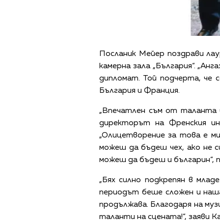
Посланик Мейер поздрави лау
камерна зала „България“. „Ан
дипломат. Той подчерта, че
България и Франция.
„Впечатлен съм от таланта и
директорът на Френския ин
„Олицетворение за това е ми
можеш да бъдеш чех, ако не с
можеш да бъдеш и българин“, 
„Бях силно подкрепян в млад
периодът беше сложен и наш
продължава. Благодаря на му
таланти на сцената!“, заяви К