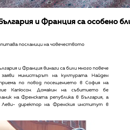
България и Франция са особено бл
зпитава посланици на човечеството
гария и Франция винаги са били много повече
а заяви министърът на културата Найден
 приема по повод посещението в София на
отие Капюсон. Домакин на събитието бе
ланик на Френската република в България, а
 Леви- директор на Френския институт в