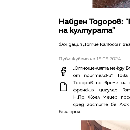
Найден Тодоров: "
на културата"
Фондация „Готие Капюсон“ въ
Публикувано на 19.09.2024
„Отношенията между Бъл
от приятелски“. Тов
Тодоров по време на
френския цигулар Г
Н.Пр. Жоел Мейер, пос
сред гостите бе Люк
България.