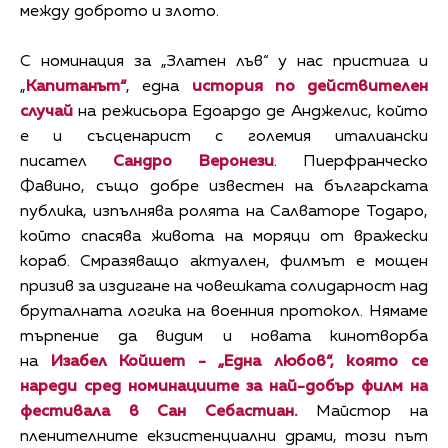
между доброто и злото.
С номинация за „Златен лъв“ у нас пристига и
„
Капитанът“
, една
история по действителен
случай
на режисьора Едоардо де Анджелис, който
е и съсценарист с големия италиански
писател
Сандро Веронези
. Пиерфранческо
Фавино, също добре известен на българската
публика, изпълнява ролята на Салваторе Тодаро,
който спасява живота на моряци от вражески
кораб. Смразяващо актуален, филмът е мощен
призив за издигане на човешката солидарност над
бруталната логика на военния протокол. Нямаме
търпение да видим и новата кинотворба
на
Изабел Койшет - „Една любов“, която се
нареди сред номинациите за най-добър филм на
фестивала в Сан Себастиан.
Майстор на
пленителните екзистенциални драми, този път