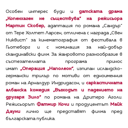
Особен интерес буди и
датската драма
„Копенхаген не съществува“ на режисьора
Мартин Скобер,
адаптация по романа „Сандър“
от Тере Холтет Ларсен, отличена с награда „Свен
Никвист“ за кинематография от фестивала в
Гьотеборг и с номинация за най-добър
скандинавски филм. За жанровото разнообразие в
състезателната програма принос
имат
„Операция „Наполеон“
, изпипан исландско-
германски трилър по мотиви от едноименния
роман на Арналдур Индридасон, и
саркастичната
албанска комедия „Възходът и падението на
другаря Зило“
по романа на Дритеро Аголи.
Режисьорът
Фатмир Кочи
и продуцентът
Майк
Дауни
лично ще представят филма пред
българската публика.