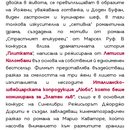
двойка в живота, се превъплъщават в образите
на Йожени, уважавана готвачка, и Доден Буфан,
виден гастроном и кулинарен шеф, в тази
толкова изкусителна и „сетивна“ романтична
драма, създадена по мотиви от романа
„Страстният епикуреец“ от Марсел Руф. В
конкурса влиза драматичната история
„
Плитката
“, написана и режисирана от
Летисия
Коломбани
въз основа на собствения й едноименен
бестселър. Филмът представлява въздействащ
разказ за смелостта на три жени в лицето на
изпитанията и несгодите.
Италианско-
швейцарската копродукция „Любо“, която беше
номинирана за „Златен лъв“
, също е в основния
конкурс на Синелибри. Режисьорът Джорджо
Дирити е създал завладяващ кинематографичен
разказ по романа на Марио Каваторе, който
насочва вниманието към размитите граници