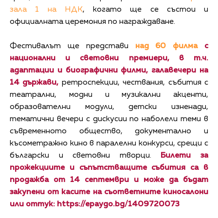
зала 1 на НДК
, когато ще се състои и
официалната церемония по награждаване.
Фестивалът ще представи
над 60 филма
с
национални и световни премиери, в т.ч.
адаптации и биографични филми, галавечери на
14 държави,
ретроспекции, чествания, събития с
театрални, модни и музикални акценти,
образователни модули, детски изненади,
тематични вечери с дискусии по наболели теми в
съвременното общество, документално и
късометражно кино в паралелни конкурси, срещи с
български и световни творци.
Билети за
прожекциите и съпътстващите събития са в
продажба от 14 септември и може да бъдат
закупени от касите на съответните киносалони
или оттук:
https://epaygo.bg/1409720073