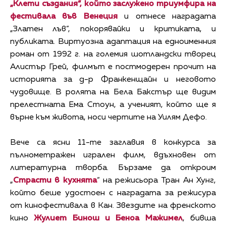
„Клети създания“, който заслужено триумфира на
фестивала във Венеция
и отнесе наградата
„Златен лъв“, покорявайки и критиката, и
публиката. Виртуозна адаптация на едноименния
роман от 1992 г. на големия шотландски творец
Алистър Грей, филмът е постмодерен прочит на
историята за д-р Франкенщайн и неговото
чудовище. В ролята на Бела Бакстър ще видим
прелестната Ема Стоун, а ученият, който ще я
върне към живота, носи чертите на Уилям Дефо.
Вече са ясни 11-те заглавия в конкурса за
пълнометражен игрален филм, вдъхновен от
литературна творба. Бързаме да откроим
„
Страсти в кухнята
“ на режисьора Тран Ан Хунг,
който беше удостоен с наградата за режисура
от кинофестивала в Кан. Звездите на френското
кино
Жулиет Бинош и Беноа Мажимел
, бивша