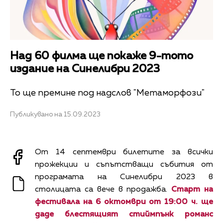
Над 60 филма ще покаже 9-тото
издание на Синелибри 2023
То ще премине под надслов "Метаморфози"
Публикувано на 15.09.2023
От 14 септември билетите за всички
прожекции и съпътстващи събития от
програмата на Синелибри 2023 в
столицата са вече в продажба.
Старт на
фестивала на 6 октомври от 19:00 ч. ще
даде блестящият стиймпънк романс