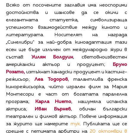
Всяко от посочените заглавия има неоспорими
достойнства и шансове да се окичи с
елегантната статуетка, символизираща
успешното взаимодействие между киното и
литературата. Носителят на награда
„Синелибри“ за най-добра киноадаптация тази
есен ще бъде излъчен от международно жури в
състав:
Уилям Болдуин
, световноизвестен
американски актьор и продуцент;
Бруно
Розато,
изтъкнат канадски продуцент и кастинг-
режисьор;
Леа Тодоров
, талантлива френска
кинорежисьорка, чийто игрален филм за Мария
Монтесори е част от богатата паралелна
програма;
Карла Нието
, нашумяла испанска
актриса;
Иван Бърнев
, обичан български
театрален и филмов актьор. Повече информация
за журито ще намерите
тук
. Публиката ще се
срещне с петимата арбитри на
20 октомври в