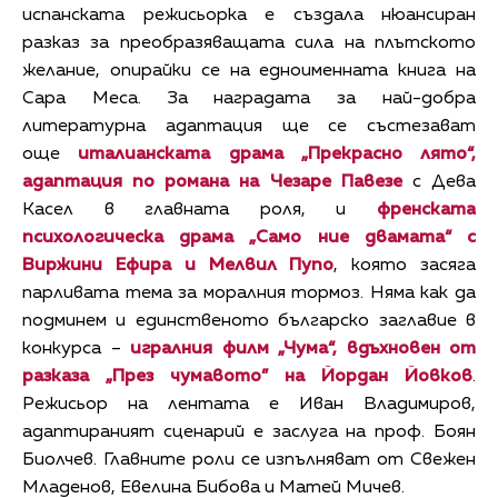
испанската режисьорка е създала нюансиран
разказ за преобразяващата сила на плътското
желание, опирайки се на едноименната книга на
Сара Меса. За наградата за най-добра
литературна адаптация ще се състезават
още
италианската драма „Прекрасно лято“,
адаптация по романа на Чезаре Павезе
с Дева
Касел в главната роля, и
френската
психологическа драма „Само ние двамата“ с
Виржини Ефира и Мелвил Пупо
, която засяга
парливата тема за моралния тормоз. Няма как да
подминем и единственото българско заглавие в
конкурса –
игралния филм „Чума“, вдъхновен от
разказа „През чумавото” на Йордан Йовков
.
Режисьор на лентата е Иван Владимиров,
адаптираният сценарий е заслуга на проф. Боян
Биолчев. Главните роли се изпълняват от Свежен
Младенов, Евелина Бибова и Матей Мичев.