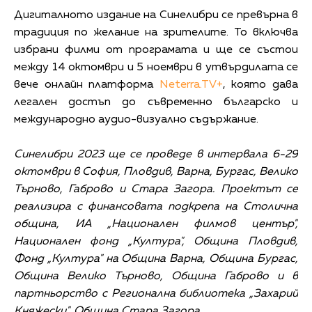
Дигиталното издание на Синелибри се превърна в
традиция по желание на зрителите. То включва
избрани филми от програмата и ще се състои
между 14 октомври и 5 ноември в утвърдилата се
вече онлайн платформа
Neterra.TV+
, която дава
легален достъп до съвременно българско и
международно аудио-визуално съдържание.
Синелибри 2023 ще се проведе в интервала 6-29
октомври в София, Пловдив, Варна, Бургас, Велико
Търново, Габрово и Стара Загора. Проектът се
реализира с финансовата подкрепа на Столична
община, ИА „Национален филмов център",
Национален фонд „Култура", Община Пловдив,
Фонд „Култура" на Община Варна, Община Бургас,
Община Велико Търново, Община Габрово и в
партньорство с Регионална библиотека „Захарий
Княжески", Община Стара Загора.