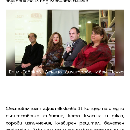
звуковия файл под главната снимка.
Емил Табаков, Деница Димитрова, Иван Пенчев,
Юлиана Караатанасова по време на
пресконференцията на НМФ 2021
Фестивалният афиш включва 11 концерта и едно
съпътстващо събитие, като класика и джаз,
хорови изпълнения, клавирен рецитал, балетен